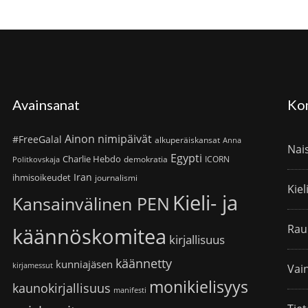
Avainsanat
Ko
Ainon nimipäivät
#FreeGalal
alkuperäiskansat
Anna
Nai
Egypti
Charlie Hebdo
demokratia
ICORN
Politkovskaja
Iran
ihmisoikeudet
journalismi
Kiel
Kieli- ja
Kansainvälinen PEN
Rau
käännöskomitea
kirjallisuus
käännetty
kunniajäsen
kirjamessut
Vain
monikielisyys
kaunokirjallisuus
manifesti