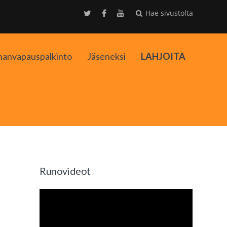
Hae sivustolta
nanvapauspalkinto
Jäseneksi
LAHJOITA
kko
Runovideot