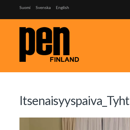
Suomi
Svenska
English
Itsenaisyyspaiva_Tyht