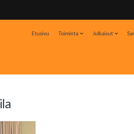
Avaa
Avaa
Etusivu
Toiminta
Julkaisut
Sa
alavalikko
alavali
ila