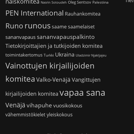
Tiet
naiskomitea
Oleg Sentsov
Palestiina
Nasrin Sotoudeh
PEN International
Rauhankomitea
runous
Runo
saame
saamelaiset
sananvapauspalkinto
sananvapaus
Tietokirjoittajien ja tutkijoiden komitea
Ukraina
toimintakertomus
Turkki
Uladzimir Njakljajeu
Vainottujen kirjailijoiden
komitea
Valko-Venäjä
Vangittujen
vapaa sana
kirjailijoiden komitea
Venäjä
vihapuhe
vuosikokous
vähemmistökielet
yleiskokous