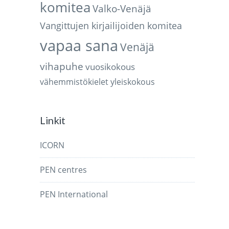
komitea
Valko-Venäjä
Vangittujen kirjailijoiden komitea
vapaa sana
Venäjä
vihapuhe
vuosikokous
vähemmistökielet
yleiskokous
Linkit
ICORN
PEN centres
PEN International