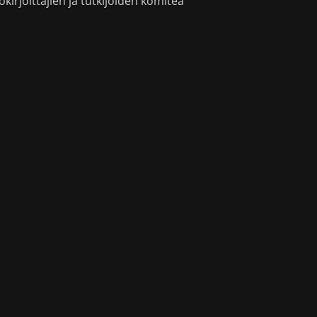
okirjoittajien ja tutkijoiden komitea