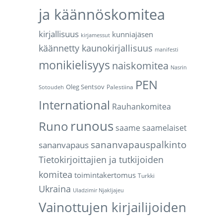
ja käännöskomitea
kirjallisuus
kunniajäsen
kirjamessut
käännetty kaunokirjallisuus
manifesti
monikielisyys
naiskomitea
Nasrin
PEN
Oleg Sentsov
Palestiina
Sotoudeh
International
Rauhankomitea
runous
Runo
saame
saamelaiset
sananvapauspalkinto
sananvapaus
Tietokirjoittajien ja tutkijoiden
komitea
toimintakertomus
Turkki
Ukraina
Uladzimir Njakljajeu
Vainottujen kirjailijoiden