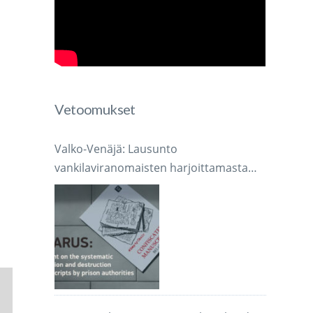
Vetoomukset
Valko-Venäjä: Lausunto
vankilaviranomaisten harjoittamasta
järjestelmällisestä käsikirjoitusten
takavarikoinnista ja tuhoamisesta