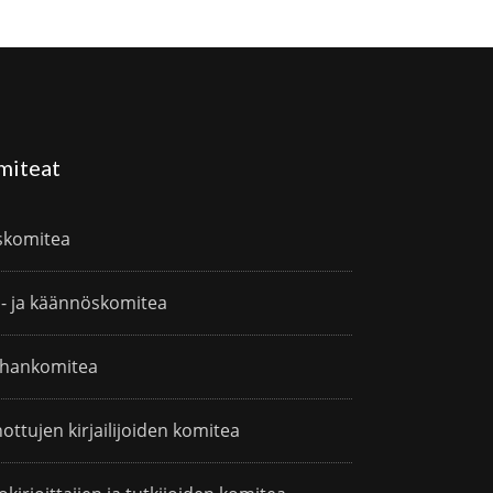
miteat
skomitea
i- ja käännöskomitea
hankomitea
ottujen kirjailijoiden komitea