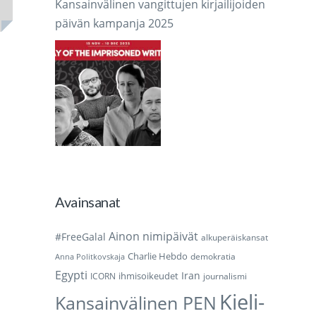
Kansainvälinen vangittujen kirjailijoiden
päivän kampanja 2025
Avainsanat
Ainon nimipäivät
#FreeGalal
alkuperäiskansat
Charlie Hebdo
demokratia
Anna Politkovskaja
Egypti
Iran
ihmisoikeudet
ICORN
journalismi
Kieli-
Kansainvälinen PEN