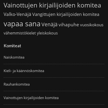
Vainottujen kirjailijoiden komitea
Valko-Venäjä
Vangittujen kirjailijoiden komitea
vapaa sana
Venäjä
vihapuhe
vuosikokous
vähemmistökielet
yleiskokous
Komiteat
Naiskomitea
Kieli- ja käännöskomitea
Rauhankomitea
Vainottujen kirjailijoiden komitea