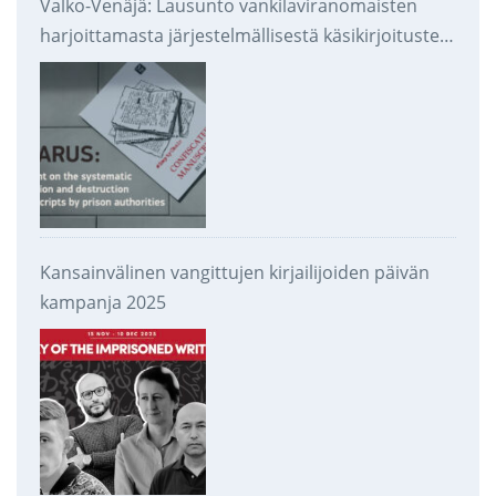
Valko-Venäjä: Lausunto vankilaviranomaisten
harjoittamasta järjestelmällisestä käsikirjoitusten
takavarikoinnista ja tuhoamisesta
Kansainvälinen vangittujen kirjailijoiden päivän
kampanja 2025