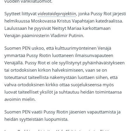
vuoden vankilatuomiot.
Syytteet liittyvät
videotaideprojektiin
, jonka Pussy Riot järjesti
helmikuussa Moskovassa Kristus Vapahtajan katedraalissa.
Laulussaan he pyysivät Neitsyt Mariaa karkottamaan
Venäjän pääministerin Vladimir Putinin.
Suomen PEN uskoo, että kulttuurimyönteinen Venäjä
ymmärtää Pussy Riotin luottaneen ilmaisunvapauteen
Venäjällä. Pussy Riot ei ole syyllistynyt pyhäinhäväistykseen
tai ortodoksisen kirkon halveksimiseen, vaan se on
toteuttanut taiteellista näkemystään luottaen siihen, että
vahva ortodoksinen kirkko ottaa suojelukseensa myös
luovat taiteelliset yksilöt ja suhtautuu heidän toimintaansa
avoimin mielin.
Suomen PEN vaatii Pussy Riotin jäsenien vapauttamista ja
heidän syytteistään luopumista.