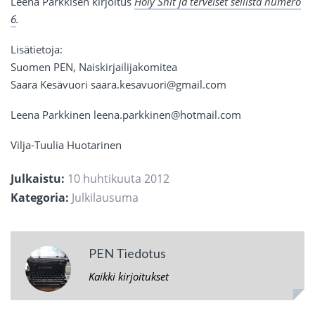
Leena Parkkisen kirjoitus
Holy Shit ja terveiset sellistä numero
6
.
Lisätietoja:
Suomen PEN, Naiskirjailijakomitea
Saara Kesävuori saara.kesavuori@gmail.com
Leena Parkkinen leena.parkkinen@hotmail.com
Vilja-Tuulia Huotarinen
Julkaistu:
10 huhtikuuta 2012
Kategoria:
Julkilausuma
PEN Tiedotus
Kaikki kirjoitukset