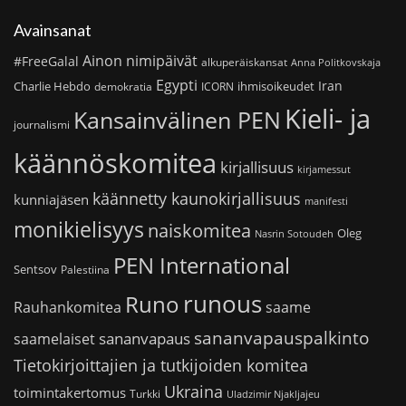
Avainsanat
Ainon nimipäivät
#FreeGalal
alkuperäiskansat
Anna Politkovskaja
Egypti
Iran
Charlie Hebdo
ihmisoikeudet
demokratia
ICORN
Kieli- ja
Kansainvälinen PEN
journalismi
käännöskomitea
kirjallisuus
kirjamessut
käännetty kaunokirjallisuus
kunniajäsen
manifesti
monikielisyys
naiskomitea
Oleg
Nasrin Sotoudeh
PEN International
Sentsov
Palestiina
runous
Runo
saame
Rauhankomitea
sananvapauspalkinto
sananvapaus
saamelaiset
Tietokirjoittajien ja tutkijoiden komitea
Ukraina
toimintakertomus
Turkki
Uladzimir Njakljajeu