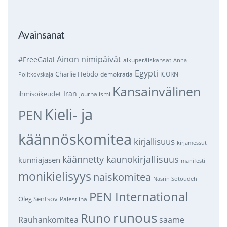
Avainsanat
Ainon nimipäivät
#FreeGalal
alkuperäiskansat
Anna
Egypti
Charlie Hebdo
demokratia
ICORN
Politkovskaja
Kansainvälinen
Iran
ihmisoikeudet
journalismi
Kieli- ja
PEN
käännöskomitea
kirjallisuus
kirjamessut
käännetty kaunokirjallisuus
kunniajäsen
manifesti
monikielisyys
naiskomitea
Nasrin Sotoudeh
PEN International
Oleg Sentsov
Palestiina
runous
Runo
saame
Rauhankomitea