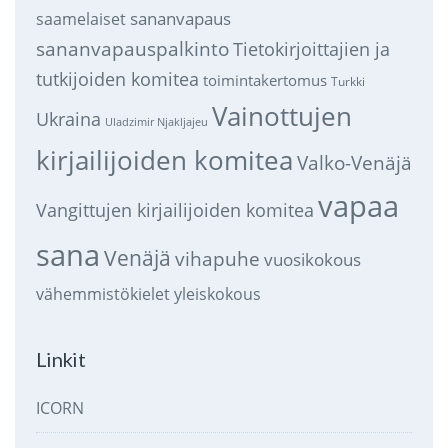
sananvapaus
saamelaiset
sananvapauspalkinto
Tietokirjoittajien ja
tutkijoiden komitea
toimintakertomus
Turkki
Vainottujen
Ukraina
Uladzimir Njakljajeu
kirjailijoiden komitea
Valko-Venäjä
vapaa
Vangittujen kirjailijoiden komitea
sana
Venäjä
vihapuhe
vuosikokous
vähemmistökielet
yleiskokous
Linkit
ICORN