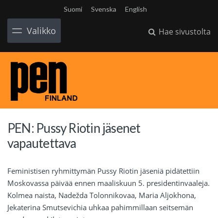
Suomi
Svenska
English
Valikko
Hae sivustolta
PEN: Pussy Riotin jäsenet
vapautettava
Feministisen ryhmittymän Pussy Riotin jäseniä pidätettiin
Moskovassa päivää ennen maaliskuun 5. presidentinvaaleja.
Kolmea naista, Nadežda Tolonnikovaa, Maria Aljokhona,
Jekaterina Smutsevichia uhkaa pahimmillaan seitsemän