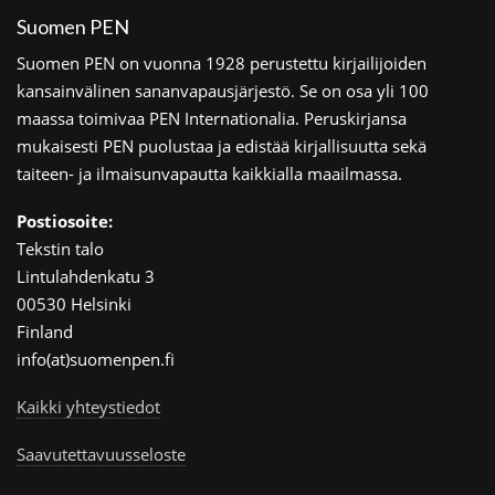
Suomen PEN
Suomen PEN on vuonna 1928 perustettu kirjailijoiden
kansainvälinen sananvapausjärjestö. Se on osa yli 100
maassa toimivaa PEN Internationalia. Peruskirjansa
mukaisesti PEN puolustaa ja edistää kirjallisuutta sekä
taiteen- ja ilmaisunvapautta kaikkialla maailmassa.
Postiosoite:
Tekstin talo
Lintulahdenkatu 3
00530 Helsinki
Finland
info(at)suomenpen.fi
Kaikki yhteystiedot
Saavutettavuusseloste