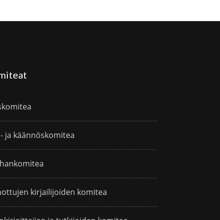
miteat
skomitea
i- ja käännöskomitea
hankomitea
ottujen kirjailijoiden komitea