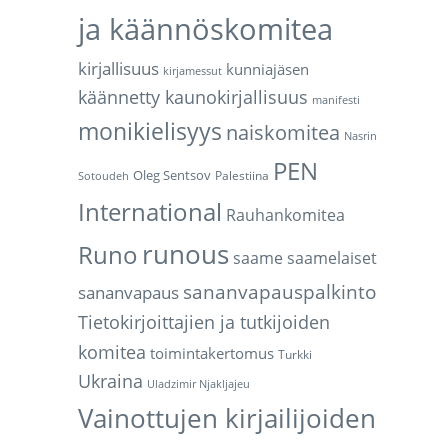
ja käännöskomitea
kirjallisuus
kunniajäsen
kirjamessut
käännetty kaunokirjallisuus
manifesti
monikielisyys
naiskomitea
Nasrin
PEN
Oleg Sentsov
Palestiina
Sotoudeh
International
Rauhankomitea
runous
Runo
saame
saamelaiset
sananvapauspalkinto
sananvapaus
Tietokirjoittajien ja tutkijoiden
komitea
toimintakertomus
Turkki
Ukraina
Uladzimir Njakljajeu
Vainottujen kirjailijoiden