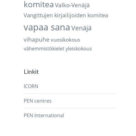
komitea
Valko-Venäjä
Vangittujen kirjailijoiden komitea
vapaa sana
Venäjä
vihapuhe
vuosikokous
vähemmistökielet
yleiskokous
Linkit
ICORN
PEN centres
PEN International