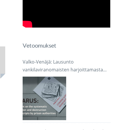
Vetoomukset
Valko-Venäjä: Lausunto
vankilaviranomaisten harjoittamasta
järjestelmällisestä käsikirjoitusten
takavarikoinnista ja tuhoamisesta