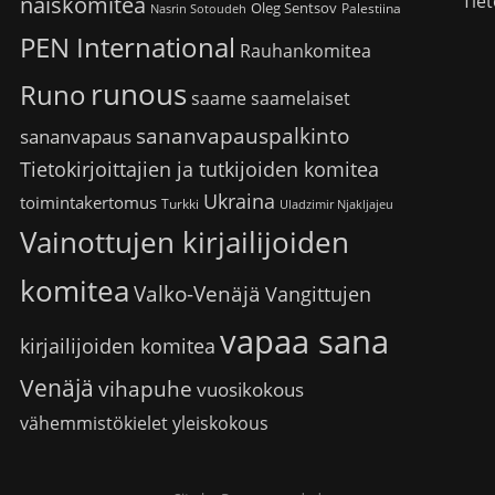
Tiet
naiskomitea
Oleg Sentsov
Palestiina
Nasrin Sotoudeh
PEN International
Rauhankomitea
runous
Runo
saame
saamelaiset
sananvapauspalkinto
sananvapaus
Tietokirjoittajien ja tutkijoiden komitea
Ukraina
toimintakertomus
Turkki
Uladzimir Njakljajeu
Vainottujen kirjailijoiden
komitea
Valko-Venäjä
Vangittujen
vapaa sana
kirjailijoiden komitea
Venäjä
vihapuhe
vuosikokous
vähemmistökielet
yleiskokous