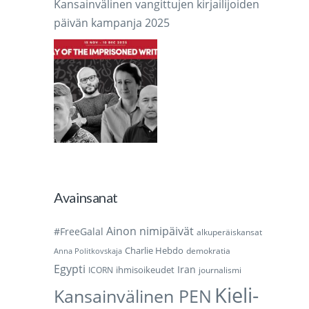
Kansainvälinen vangittujen kirjailijoiden
päivän kampanja 2025
Avainsanat
Ainon nimipäivät
#FreeGalal
alkuperäiskansat
Charlie Hebdo
demokratia
Anna Politkovskaja
Egypti
Iran
ihmisoikeudet
ICORN
journalismi
Kieli-
Kansainvälinen PEN