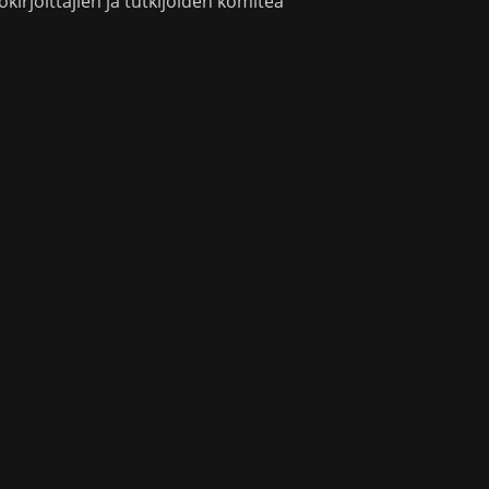
okirjoittajien ja tutkijoiden komitea