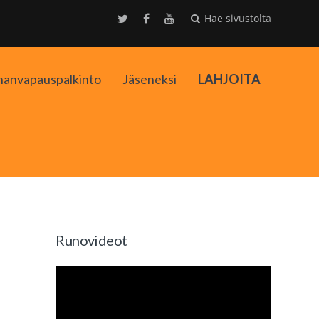
Hae sivustolta
nanvapauspalkinto
Jäseneksi
LAHJOITA
kko
Runovideot