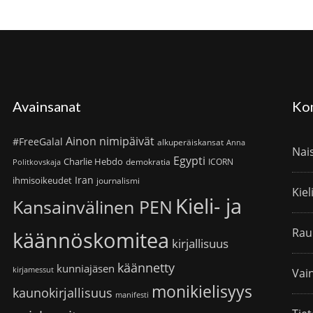
Avainsanat
Ko
Ainon nimipäivät
#FreeGalal
alkuperäiskansat
Anna
Nai
Egypti
Charlie Hebdo
demokratia
ICORN
Politkovskaja
Iran
ihmisoikeudet
journalismi
Kiel
Kieli- ja
Kansainvälinen PEN
Rau
käännöskomitea
kirjallisuus
käännetty
kunniajäsen
kirjamessut
Vain
monikielisyys
kaunokirjallisuus
manifesti