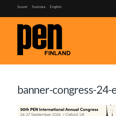
Suomi
Svenska
English
banner-congress-24-