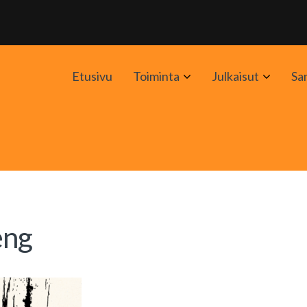
Avaa
Avaa
Etusivu
Toiminta
Julkaisut
Sa
alavalikko
alavali
eng