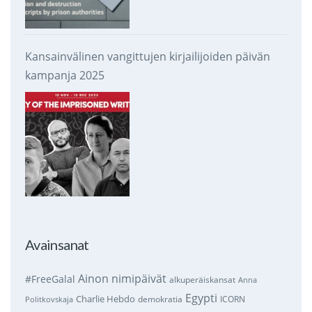
Kansainvälinen vangittujen kirjailijoiden päivän
kampanja 2025
Avainsanat
Ainon nimipäivät
#FreeGalal
alkuperäiskansat
Anna
Egypti
Charlie Hebdo
demokratia
ICORN
Politkovskaja