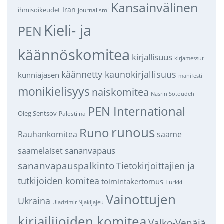
Kansainvälinen
Iran
ihmisoikeudet
journalismi
Kieli- ja
PEN
käännöskomitea
kirjallisuus
kirjamessut
käännetty kaunokirjallisuus
kunniajäsen
manifesti
monikielisyys
naiskomitea
Nasrin Sotoudeh
PEN International
Oleg Sentsov
Palestiina
runous
Runo
saame
Rauhankomitea
sananvapaus
saamelaiset
sananvapauspalkinto
Tietokirjoittajien ja
tutkijoiden komitea
toimintakertomus
Turkki
Vainottujen
Ukraina
Uladzimir Njakljajeu
kirjailijoiden komitea
Valko-Venäjä