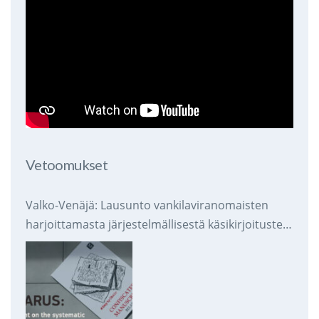
Vetoomukset
Valko-Venäjä: Lausunto vankilaviranomaisten
harjoittamasta järjestelmällisestä käsikirjoitusten
takavarikoinnista ja tuhoamisesta