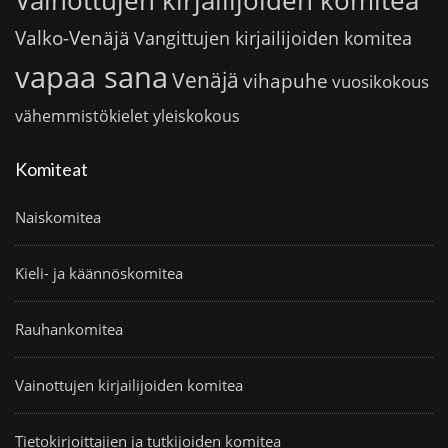
Vainottujen kirjailijoiden komitea
Valko-Venäjä
Vangittujen kirjailijoiden komitea
vapaa sana
Venäjä
vihapuhe
vuosikokous
vähemmistökielet
yleiskokous
Komiteat
Naiskomitea
Kieli- ja käännöskomitea
Rauhankomitea
Vainottujen kirjailijoiden komitea
Tietokirjoittajien ja tutkijoiden komitea