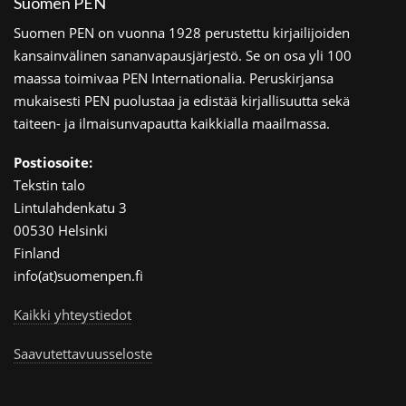
Suomen PEN
Suomen PEN on vuonna 1928 perustettu kirjailijoiden
kansainvälinen sananvapausjärjestö. Se on osa yli 100
maassa toimivaa PEN Internationalia. Peruskirjansa
mukaisesti PEN puolustaa ja edistää kirjallisuutta sekä
taiteen- ja ilmaisunvapautta kaikkialla maailmassa.
Postiosoite:
Tekstin talo
Lintulahdenkatu 3
00530 Helsinki
Finland
info(at)suomenpen.fi
Kaikki yhteystiedot
Saavutettavuusseloste