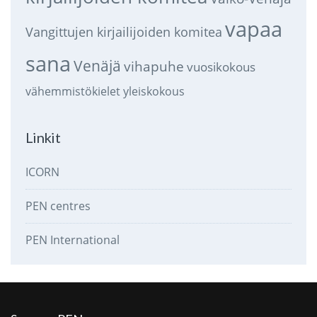
vapaa
Vangittujen kirjailijoiden komitea
sana
Venäjä
vihapuhe
vuosikokous
vähemmistökielet
yleiskokous
Linkit
ICORN
PEN centres
PEN International