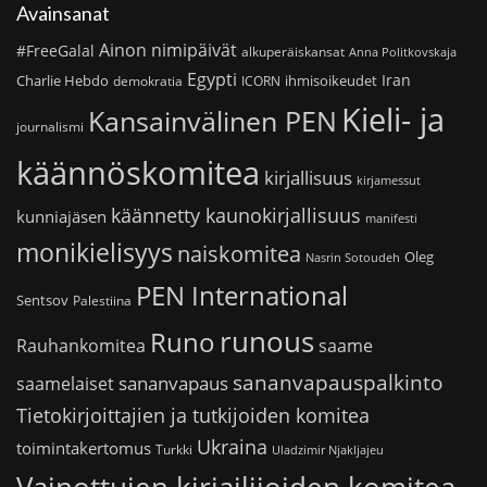
Avainsanat
Ainon nimipäivät
#FreeGalal
alkuperäiskansat
Anna Politkovskaja
Egypti
Iran
Charlie Hebdo
ihmisoikeudet
demokratia
ICORN
Kieli- ja
Kansainvälinen PEN
journalismi
käännöskomitea
kirjallisuus
kirjamessut
käännetty kaunokirjallisuus
kunniajäsen
manifesti
monikielisyys
naiskomitea
Oleg
Nasrin Sotoudeh
PEN International
Sentsov
Palestiina
runous
Runo
saame
Rauhankomitea
sananvapauspalkinto
sananvapaus
saamelaiset
Tietokirjoittajien ja tutkijoiden komitea
Ukraina
toimintakertomus
Turkki
Uladzimir Njakljajeu