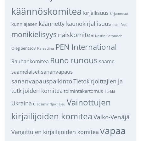
käännöskomitea
kirjallisuus
kirjamessut
käännetty kaunokirjallisuus
kunniajäsen
manifesti
monikielisyys
naiskomitea
Nasrin Sotoudeh
PEN International
Oleg Sentsov
Palestiina
runous
Runo
saame
Rauhankomitea
sananvapaus
saamelaiset
sananvapauspalkinto
Tietokirjoittajien ja
tutkijoiden komitea
toimintakertomus
Turkki
Vainottujen
Ukraina
Uladzimir Njakljajeu
kirjailijoiden komitea
Valko-Venäjä
vapaa
Vangittujen kirjailijoiden komitea