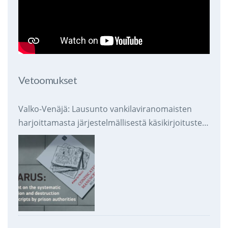
Vetoomukset
Valko-Venäjä: Lausunto vankilaviranomaisten
harjoittamasta järjestelmällisestä käsikirjoitusten
takavarikoinnista ja tuhoamisesta