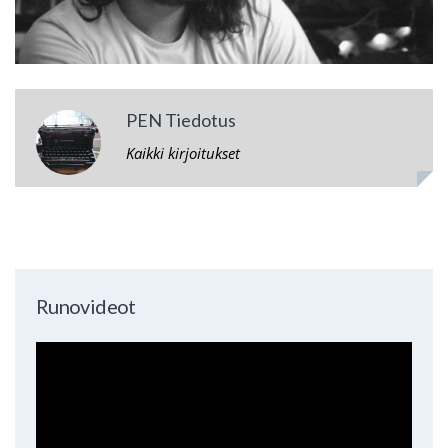
PEN Tiedotus
Kaikki kirjoitukset
Runovideot