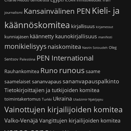
demokratia
ICORN
Kieli- ja
Kansainvälinen PEN
journalismi
käännöskomitea
kirjallisuus
kirjamessut
käännetty kaunokirjallisuus
kunniajäsen
manifesti
monikielisyys
naiskomitea
Oleg
Nasrin Sotoudeh
PEN International
Sentsov
Palestiina
runous
Runo
saame
Rauhankomitea
sananvapauspalkinto
sananvapaus
saamelaiset
Tietokirjoittajien ja tutkijoiden komitea
Ukraina
toimintakertomus
Turkki
Uladzimir Njakljajeu
Vainottujen kirjailijoiden komitea
Valko-Venäjä
Vangittujen kirjailijoiden komitea