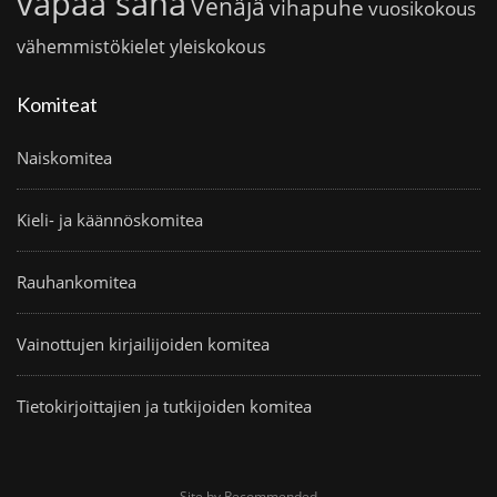
vapaa sana
Venäjä
vihapuhe
vuosikokous
vähemmistökielet
yleiskokous
Komiteat
Naiskomitea
Kieli- ja käännöskomitea
Rauhankomitea
Vainottujen kirjailijoiden komitea
Tietokirjoittajien ja tutkijoiden komitea
Site by Recommended