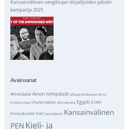
Kansainvälinen vangittujen kirjailijoiden päivän
kampanja 2025
Avainsanat
Ainon nimipäivät
#FreeGalal
alkuperäiskansat
Anna
Egypti
Charlie Hebdo
demokratia
ICORN
Politkovskaja
Kansainvälinen
Iran
ihmisoikeudet
journalismi
Kieli- ja
PEN