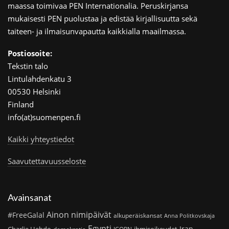
maassa toimivaa PEN Internationalia. Peruskirjansa
mukaisesti PEN puolustaa ja edistää kirjallisuutta sekä
taiteen- ja ilmaisunvapautta kaikkialla maailmassa.
Postiosoite:
Tekstin talo
Lintulahdenkatu 3
00530 Helsinki
Finland
info(at)suomenpen.fi
Kaikki yhteystiedot
Saavutettavuusseloste
Avainsanat
Ainon nimipäivät
#FreeGalal
alkuperäiskansat
Anna Politkovskaja
Egypti
Iran
Charlie Hebdo
ihmisoikeudet