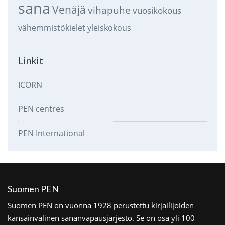
sana
Venäjä
vihapuhe
vuosikokous
vähemmistökielet
yleiskokous
Linkit
ICORN
PEN centres
PEN International
Suomen PEN
Suomen PEN on vuonna 1928 perustettu kirjailijoiden
kansainvälinen sananvapausjärjestö. Se on osa yli 100