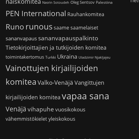
Tiet
naiskomitea
Oleg Sentsov
Palestiina
Nasrin Sotoudeh
PEN International
Rauhankomitea
runous
Runo
saame
saamelaiset
sananvapauspalkinto
sananvapaus
Tietokirjoittajien ja tutkijoiden komitea
Ukraina
toimintakertomus
Turkki
Uladzimir Njakljajeu
Vainottujen kirjailijoiden
komitea
Valko-Venäjä
Vangittujen
vapaa sana
kirjailijoiden komitea
Venäjä
vihapuhe
vuosikokous
vähemmistökielet
yleiskokous