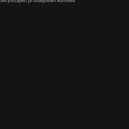
okirjoittajien ja tutkijoiden komitea