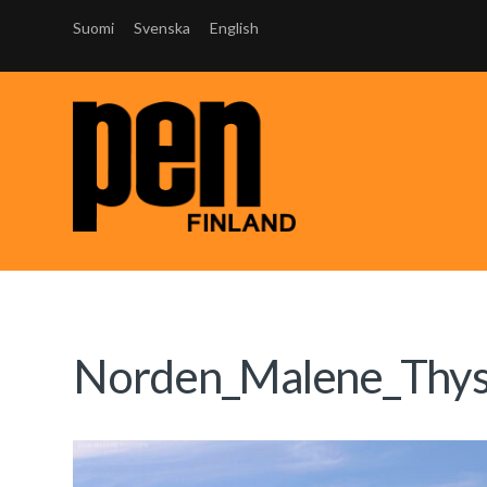
Suomi
Svenska
English
Norden_Malene_Thy