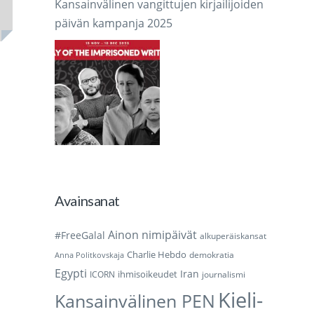
Kansainvälinen vangittujen kirjailijoiden
päivän kampanja 2025
Avainsanat
Ainon nimipäivät
#FreeGalal
alkuperäiskansat
Charlie Hebdo
demokratia
Anna Politkovskaja
Egypti
Iran
ihmisoikeudet
ICORN
journalismi
Kieli-
Kansainvälinen PEN