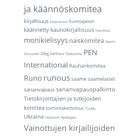
ja käännöskomitea
kirjallisuus
kunniajäsen
kirjamessut
käännetty kaunokirjallisuus
manifesti
monikielisyys
naiskomitea
Nasrin
PEN
Oleg Sentsov
Palestiina
Sotoudeh
International
Rauhankomitea
runous
Runo
saame
saamelaiset
sananvapauspalkinto
sananvapaus
Tietokirjoittajien ja tutkijoiden
komitea
toimintakertomus
Turkki
Ukraina
Uladzimir Njakljajeu
Vainottujen kirjailijoiden