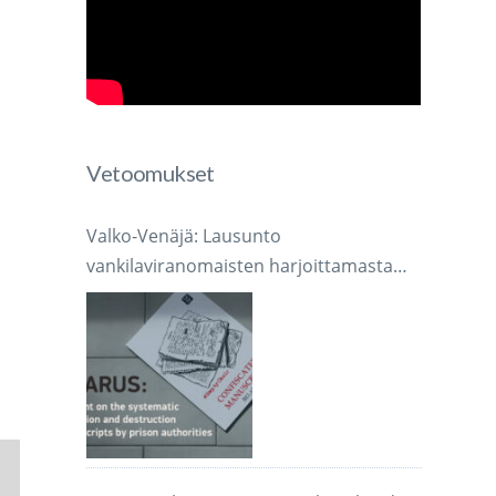
Vetoomukset
Valko-Venäjä: Lausunto
vankilaviranomaisten harjoittamasta
järjestelmällisestä käsikirjoitusten
takavarikoinnista ja tuhoamisesta