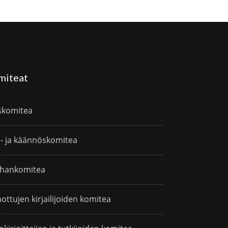
miteat
skomitea
i- ja käännöskomitea
hankomitea
ottujen kirjailijoiden komitea