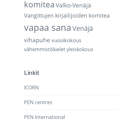
komitea
Valko-Venäjä
Vangittujen kirjailijoiden komitea
vapaa sana
Venäjä
vihapuhe
vuosikokous
vähemmistökielet
yleiskokous
Linkit
ICORN
PEN centres
PEN International