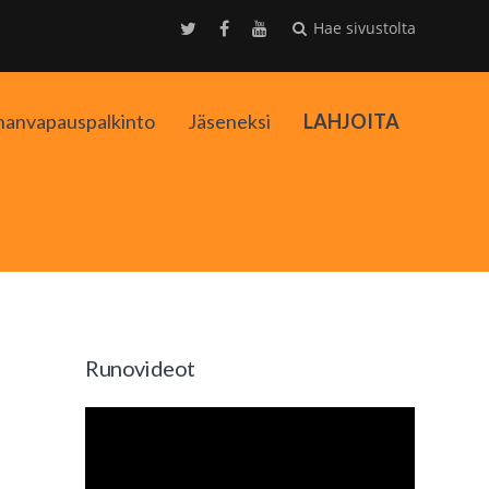
Hae sivustolta
nanvapauspalkinto
Jäseneksi
LAHJOITA
kko
Runovideot