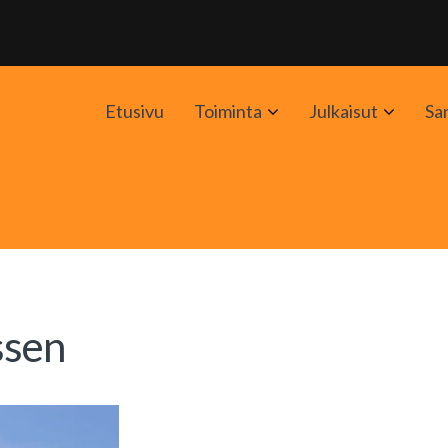
Avaa
Avaa
Etusivu
Toiminta
Julkaisut
Sa
alavalikko
alavali
ssen