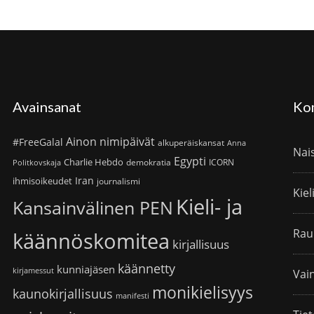
Avainsanat
Ko
Ainon nimipäivät
#FreeGalal
alkuperäiskansat
Anna
Nai
Egypti
Charlie Hebdo
demokratia
ICORN
Politkovskaja
Iran
ihmisoikeudet
journalismi
Kiel
Kieli- ja
Kansainvälinen PEN
Rau
käännöskomitea
kirjallisuus
käännetty
kunniajäsen
kirjamessut
Vain
monikielisyys
kaunokirjallisuus
manifesti