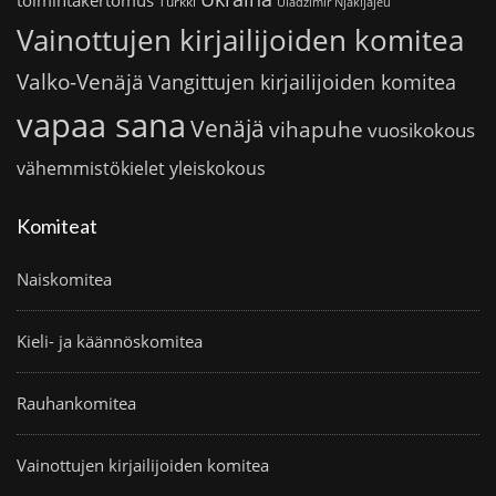
Turkki
Uladzimir Njakljajeu
Vainottujen kirjailijoiden komitea
Valko-Venäjä
Vangittujen kirjailijoiden komitea
vapaa sana
Venäjä
vihapuhe
vuosikokous
vähemmistökielet
yleiskokous
Komiteat
Naiskomitea
Kieli- ja käännöskomitea
Rauhankomitea
Vainottujen kirjailijoiden komitea