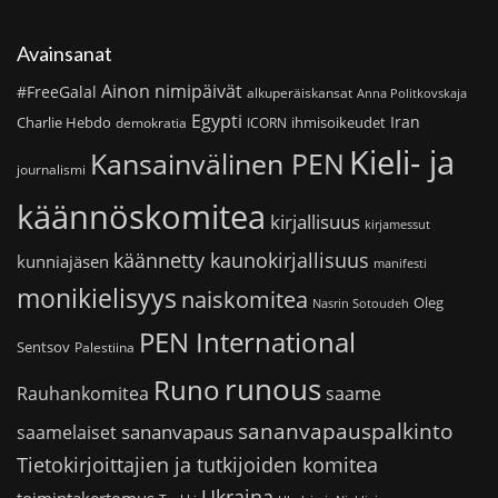
Avainsanat
Ainon nimipäivät
#FreeGalal
alkuperäiskansat
Anna Politkovskaja
Egypti
Iran
Charlie Hebdo
ihmisoikeudet
demokratia
ICORN
Kieli- ja
Kansainvälinen PEN
journalismi
käännöskomitea
kirjallisuus
kirjamessut
käännetty kaunokirjallisuus
kunniajäsen
manifesti
monikielisyys
naiskomitea
Oleg
Nasrin Sotoudeh
PEN International
Sentsov
Palestiina
runous
Runo
saame
Rauhankomitea
sananvapauspalkinto
sananvapaus
saamelaiset
Tietokirjoittajien ja tutkijoiden komitea
Ukraina
toimintakertomus