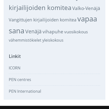
kirjailijoiden komitea
Valko-Venäjä
vapaa
Vangittujen kirjailijoiden komitea
sana
Venäjä
vihapuhe
vuosikokous
vähemmistökielet
yleiskokous
Linkit
ICORN
PEN centres
PEN International