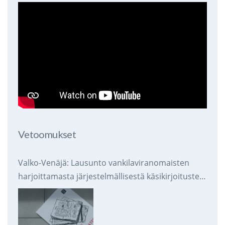
Vetoomukset
Valko-Venäjä: Lausunto vankilaviranomaisten
harjoittamasta järjestelmällisestä käsikirjoitusten
takavarikoinnista ja tuhoamisesta