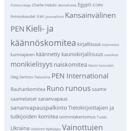
Egypti
Charlie Hebdo
demokratia
ICORN
Politkovskaja
Kansainvälinen
Iran
ihmisoikeudet
journalismi
Kieli- ja
PEN
käännöskomitea
kirjallisuus
kirjamessut
käännetty kaunokirjallisuus
kunniajäsen
manifesti
monikielisyys
naiskomitea
Nasrin Sotoudeh
PEN International
Oleg Sentsov
Palestiina
runous
Runo
saame
Rauhankomitea
sananvapaus
saamelaiset
sananvapauspalkinto
Tietokirjoittajien ja
tutkijoiden komitea
toimintakertomus
Turkki
Vainottujen
Ukraina
Uladzimir Njakljajeu