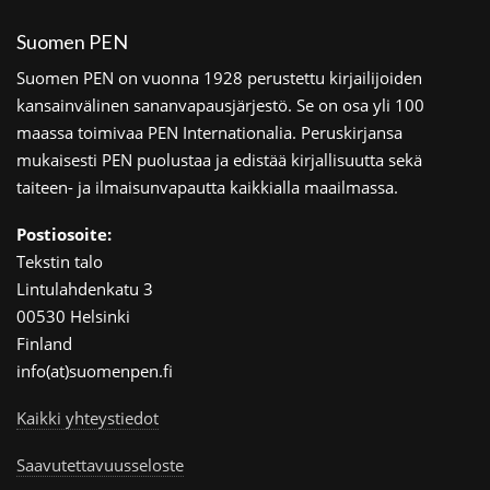
Suomen PEN
Suomen PEN on vuonna 1928 perustettu kirjailijoiden
kansainvälinen sananvapausjärjestö. Se on osa yli 100
maassa toimivaa PEN Internationalia. Peruskirjansa
mukaisesti PEN puolustaa ja edistää kirjallisuutta sekä
taiteen- ja ilmaisunvapautta kaikkialla maailmassa.
Postiosoite:
Tekstin talo
Lintulahdenkatu 3
00530 Helsinki
Finland
info(at)suomenpen.fi
Kaikki yhteystiedot
Saavutettavuusseloste