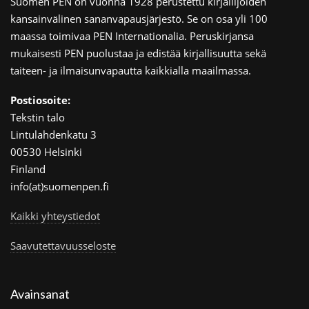
Suomen PEN on vuonna 1928 perustettu kirjailijoiden
kansainvälinen sananvapausjärjestö. Se on osa yli 100
maassa toimivaa PEN Internationalia. Peruskirjansa
mukaisesti PEN puolustaa ja edistää kirjallisuutta sekä
taiteen- ja ilmaisunvapautta kaikkialla maailmassa.
Postiosoite:
Tekstin talo
Lintulahdenkatu 3
00530 Helsinki
Finland
info(at)suomenpen.fi
Kaikki yhteystiedot
Saavutettavuusseloste
Avainsanat