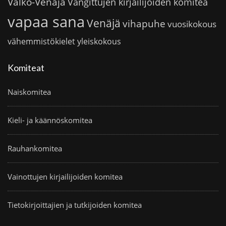
Valko-Venäjä
Vangittujen kirjailijoiden komitea
vapaa sana
Venäjä
vihapuhe
vuosikokous
vähemmistökielet
yleiskokous
Komiteat
Naiskomitea
Kieli- ja käännöskomitea
Rauhankomitea
Vainottujen kirjailijoiden komitea
Tietokirjoittajien ja tutkijoiden komitea