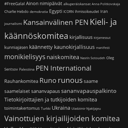
Ainon nimipäivät
#FreeGalal
alkuperäiskansat
Anna Politkovskaja
Egypti
Iran
Charlie Hebdo
ihmisoikeudet
demokratia
ICORN
Kieli- ja
Kansainvälinen PEN
journalismi
käännöskomitea
kirjallisuus
kirjamessut
käännetty kaunokirjallisuus
kunniajäsen
manifesti
monikielisyys
naiskomitea
Oleg
Nasrin Sotoudeh
PEN International
Sentsov
Palestiina
runous
Runo
saame
Rauhankomitea
sananvapauspalkinto
sananvapaus
saamelaiset
Tietokirjoittajien ja tutkijoiden komitea
Ukraina
toimintakertomus
Turkki
Uladzimir Njakljajeu
Vainottujen kirjailijoiden komitea