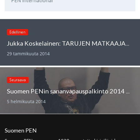
PEN International
Edellinen
Jukka Koskelainen: TARUJEN MATKAAJAN SATTUMAT TROPIIKISSA eli demonikraattinen näkemys sananvapauden mahdolliseen puutteeseen
29 tammikuuta 2014
Seuraava
Suomen PENin sananvapauspalkinto 2014 Kimmo Oksaselle
5 helmikuuta 2014
Suomen PEN