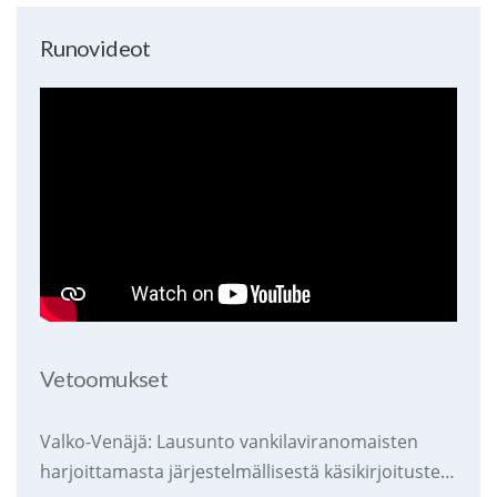
Runovideot
Vetoomukset
Valko-Venäjä: Lausunto vankilaviranomaisten
harjoittamasta järjestelmällisestä käsikirjoitusten