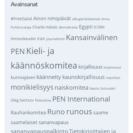
Avainsanat
Ainon nimipäivät
#FreeGalal
alkuperäiskansat
Anna
Egypti
Charlie Hebdo
demokratia
ICORN
Politkovskaja
Kansainvälinen
Iran
ihmisoikeudet
journalismi
Kieli- ja
PEN
käännöskomitea
kirjallisuus
kirjamessut
käännetty kaunokirjallisuus
kunniajäsen
manifesti
monikielisyys
naiskomitea
Nasrin Sotoudeh
PEN International
Oleg Sentsov
Palestiina
runous
Runo
saame
Rauhankomitea
sananvapaus
saamelaiset
sananvapauspalkinto
Tietokirjoittajien ja