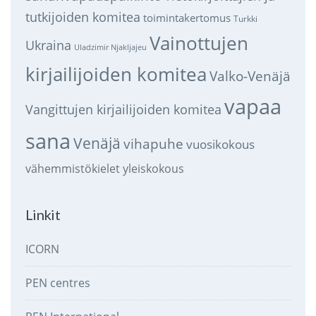
tutkijoiden komitea
toimintakertomus
Turkki
Vainottujen
Ukraina
Uladzimir Njakljajeu
kirjailijoiden komitea
Valko-Venäjä
vapaa
Vangittujen kirjailijoiden komitea
sana
Venäjä
vihapuhe
vuosikokous
vähemmistökielet
yleiskokous
Linkit
ICORN
PEN centres