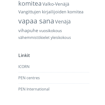
komitea
Valko-Venäjä
Vangittujen kirjailijoiden komitea
vapaa sana
Venäjä
vihapuhe
vuosikokous
vähemmistökielet
yleiskokous
Linkit
ICORN
PEN centres
PEN International