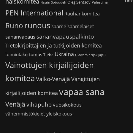
Tiet
naiskomitea
Oleg Sentsov
Palestiina
Nasrin Sotoudeh
PEN International
Rauhankomitea
runous
Runo
saame
saamelaiset
sananvapauspalkinto
sananvapaus
Tietokirjoittajien ja tutkijoiden komitea
Ukraina
toimintakertomus
Turkki
Uladzimir Njakljajeu
Vainottujen kirjailijoiden
komitea
Valko-Venäjä
Vangittujen
vapaa sana
kirjailijoiden komitea
Venäjä
vihapuhe
vuosikokous
vähemmistökielet
yleiskokous