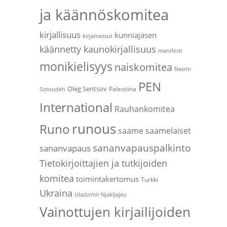
ja käännöskomitea
kirjallisuus
kunniajäsen
kirjamessut
käännetty kaunokirjallisuus
manifesti
monikielisyys
naiskomitea
Nasrin
PEN
Oleg Sentsov
Palestiina
Sotoudeh
International
Rauhankomitea
runous
Runo
saame
saamelaiset
sananvapauspalkinto
sananvapaus
Tietokirjoittajien ja tutkijoiden
komitea
toimintakertomus
Turkki
Ukraina
Uladzimir Njakljajeu
Vainottujen kirjailijoiden