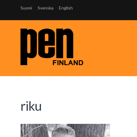
Suomi
Svenska
English
riku