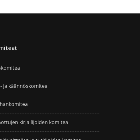
miteat
skomitea
i- ja käännöskomitea
hankomitea
ottujen kirjailijoiden komitea