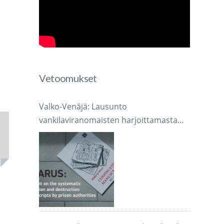
Vetoomukset
Valko-Venäjä: Lausunto
vankilaviranomaisten harjoittamasta
järjestelmällisestä käsikirjoitusten
takavarikoinnista ja tuhoamisesta