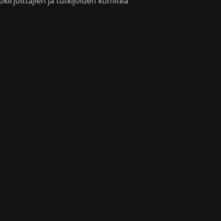
okirjoittajien ja tutkijoiden komitea