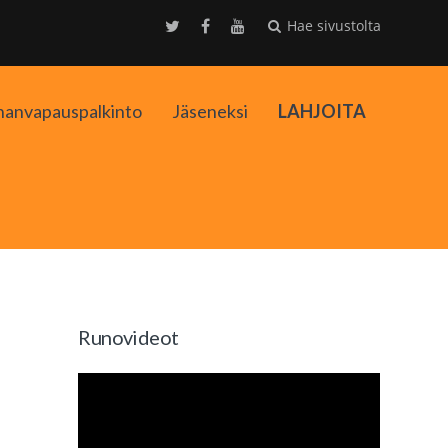
Hae sivustolta
nanvapauspalkinto
Jäseneksi
LAHJOITA
kko
Runovideot