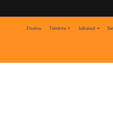
Avaa
Avaa
Etusivu
Toiminta
Julkaisut
Sa
alavalikko
alavali