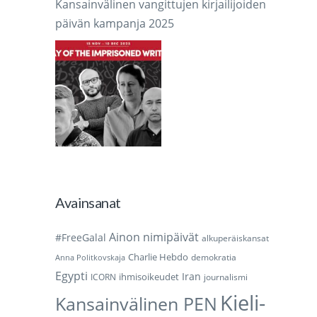
Kansainvälinen vangittujen kirjailijoiden
päivän kampanja 2025
Avainsanat
Ainon nimipäivät
#FreeGalal
alkuperäiskansat
Charlie Hebdo
demokratia
Anna Politkovskaja
Egypti
Iran
ihmisoikeudet
ICORN
journalismi
Kieli-
Kansainvälinen PEN