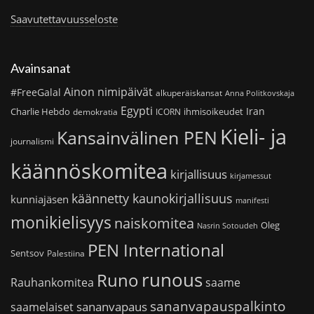
Saavutettavuusseloste
Avainsanat
Ainon nimipäivät
#FreeGalal
alkuperäiskansat
Anna Politkovskaja
Egypti
Iran
Charlie Hebdo
ihmisoikeudet
demokratia
ICORN
Kieli- ja
Kansainvälinen PEN
journalismi
käännöskomitea
kirjallisuus
kirjamessut
käännetty kaunokirjallisuus
kunniajäsen
manifesti
monikielisyys
naiskomitea
Oleg
Nasrin Sotoudeh
PEN International
Sentsov
Palestiina
runous
Runo
saame
Rauhankomitea
sananvapauspalkinto
sananvapaus
saamelaiset