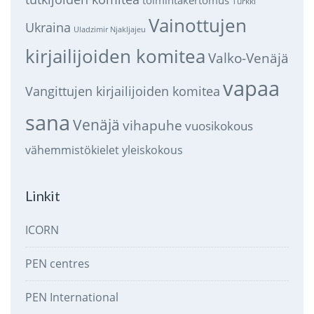
Turkki
Vainottujen
Ukraina
Uladzimir Njakljajeu
kirjailijoiden komitea
Valko-Venäjä
vapaa
Vangittujen kirjailijoiden komitea
sana
Venäjä
vihapuhe
vuosikokous
vähemmistökielet
yleiskokous
Linkit
ICORN
PEN centres
PEN International