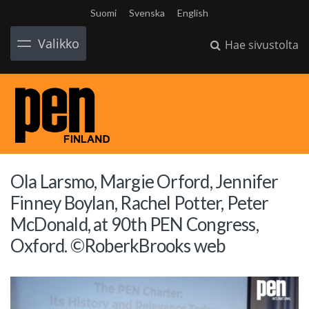
Suomi
Svenska
English
Valikko
Hae sivustolta
Ola Larsmo, Margie Orford, Jennifer
Finney Boylan, Rachel Potter, Peter
McDonald, at 90th PEN Congress,
Oxford. ©RoberkBrooks web