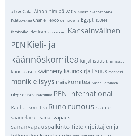
Ainon nimipäivät
#FreeGalal
alkuperäiskansat
Anna
Egypti
Charlie Hebdo
demokratia
ICORN
Politkovskaja
Kansainvälinen
Iran
ihmisoikeudet
journalismi
Kieli- ja
PEN
käännöskomitea
kirjallisuus
kirjamessut
käännetty kaunokirjallisuus
kunniajäsen
manifesti
monikielisyys
naiskomitea
Nasrin Sotoudeh
PEN International
Oleg Sentsov
Palestiina
runous
Runo
saame
Rauhankomitea
sananvapaus
saamelaiset
sananvapauspalkinto
Tietokirjoittajien ja
tutkijoiden komitea
toimintakertomus