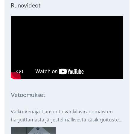
Runovideot
Vetoomukset
Valko-Venäjä: Lausunto vankilaviranomaisten
harjoittamasta järjestelmällisestä käsikirjoitusten
takavarikoinnista ja tuhoamisesta