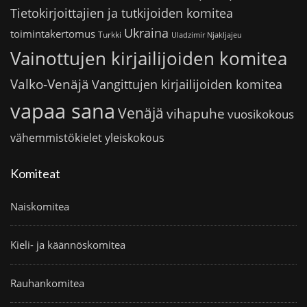
Tietokirjoittajien ja tutkijoiden komitea
Ukraina
toimintakertomus
Turkki
Uladzimir Njakljajeu
Vainottujen kirjailijoiden komitea
Valko-Venäjä
Vangittujen kirjailijoiden komitea
vapaa sana
Venäjä
vihapuhe
vuosikokous
vähemmistökielet
yleiskokous
Komiteat
Naiskomitea
Kieli- ja käännöskomitea
Rauhankomitea