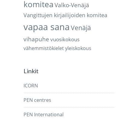
komitea
Valko-Venäjä
Vangittujen kirjailijoiden komitea
vapaa sana
Venäjä
vihapuhe
vuosikokous
vähemmistökielet
yleiskokous
Linkit
ICORN
PEN centres
PEN International