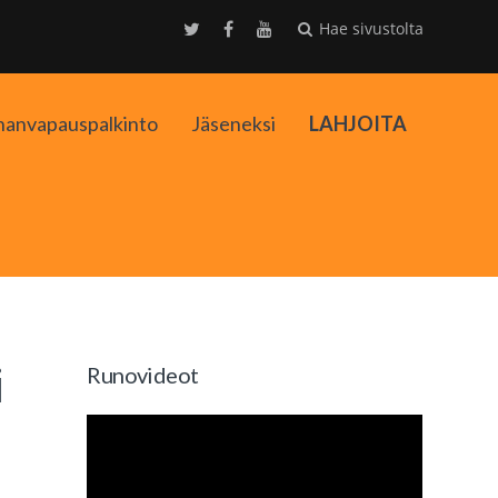
Hae sivustolta
nanvapauspalkinto
Jäseneksi
LAHJOITA
kko
i
Runovideot