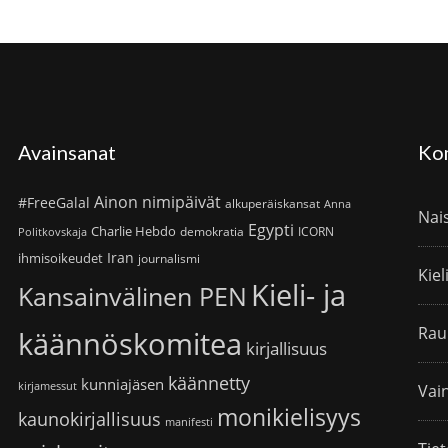
Avainsanat
Ko
Ainon nimipäivät
#FreeGalal
alkuperäiskansat
Anna
Nai
Egypti
Charlie Hebdo
demokratia
ICORN
Politkovskaja
Iran
ihmisoikeudet
journalismi
Kiel
Kieli- ja
Kansainvälinen PEN
Rau
käännöskomitea
kirjallisuus
käännetty
kunniajäsen
kirjamessut
Vain
monikielisyys
kaunokirjallisuus
manifesti