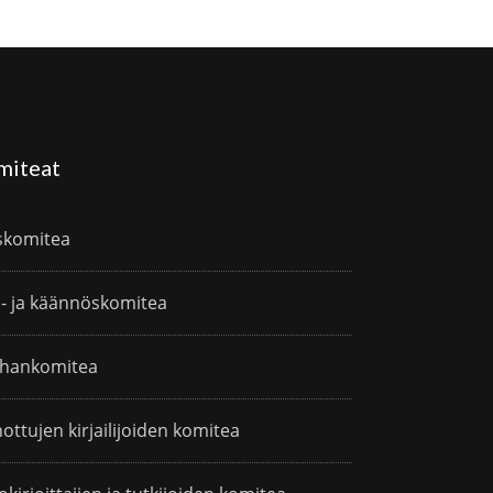
miteat
skomitea
i- ja käännöskomitea
hankomitea
ottujen kirjailijoiden komitea