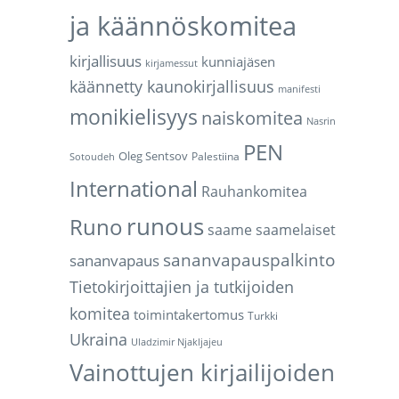
ja käännöskomitea
kirjallisuus
kunniajäsen
kirjamessut
käännetty kaunokirjallisuus
manifesti
monikielisyys
naiskomitea
Nasrin
PEN
Oleg Sentsov
Palestiina
Sotoudeh
International
Rauhankomitea
runous
Runo
saame
saamelaiset
sananvapauspalkinto
sananvapaus
Tietokirjoittajien ja tutkijoiden
komitea
toimintakertomus
Turkki
Ukraina
Uladzimir Njakljajeu
Vainottujen kirjailijoiden