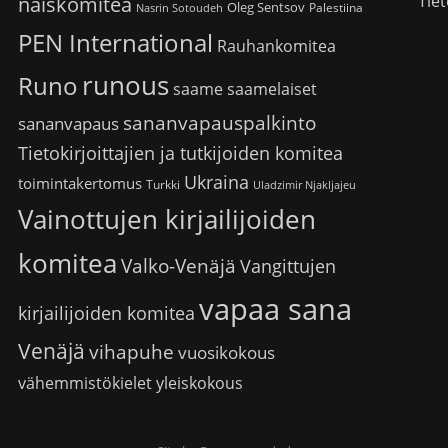
Tiet
naiskomitea
Oleg Sentsov
Palestiina
Nasrin Sotoudeh
PEN International
Rauhankomitea
runous
Runo
saame
saamelaiset
sananvapauspalkinto
sananvapaus
Tietokirjoittajien ja tutkijoiden komitea
Ukraina
toimintakertomus
Turkki
Uladzimir Njakljajeu
Vainottujen kirjailijoiden
komitea
Valko-Venäjä
Vangittujen
vapaa sana
kirjailijoiden komitea
Venäjä
vihapuhe
vuosikokous
vähemmistökielet
yleiskokous