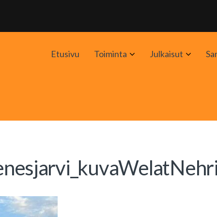
Avaa
Avaa
Etusivu
Toiminta
Julkaisut
Sa
alavalikko
alavali
esjarvi_kuvaWelatNehr