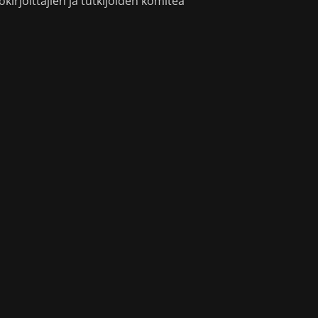
okirjoittajien ja tutkijoiden komitea