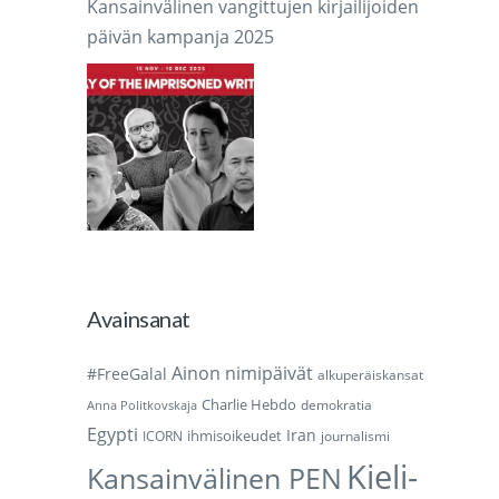
Kansainvälinen vangittujen kirjailijoiden
päivän kampanja 2025
Avainsanat
Ainon nimipäivät
#FreeGalal
alkuperäiskansat
Charlie Hebdo
demokratia
Anna Politkovskaja
Egypti
Iran
ihmisoikeudet
ICORN
journalismi
Kieli-
Kansainvälinen PEN