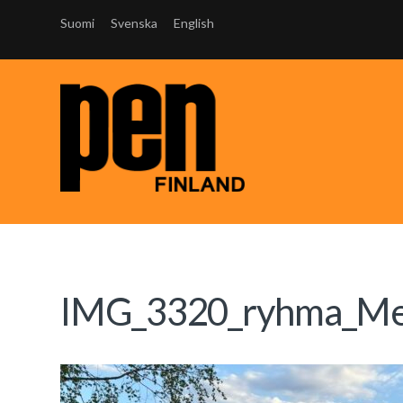
Suomi
Svenska
English
IMG_3320_ryhma_Men