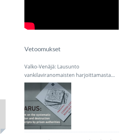
Vetoomukset
Valko-Venäjä: Lausunto
vankilaviranomaisten harjoittamasta
järjestelmällisestä käsikirjoitusten
takavarikoinnista ja tuhoamisesta