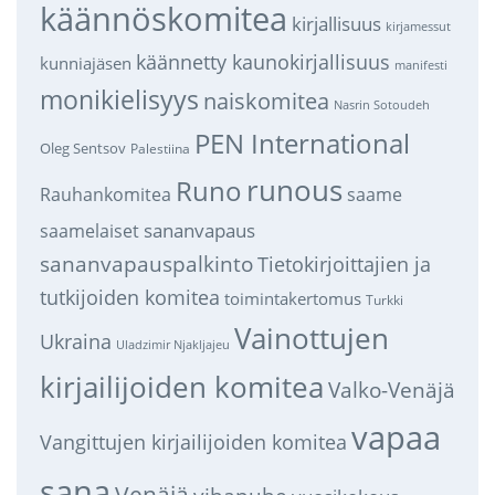
käännöskomitea
kirjallisuus
kirjamessut
käännetty kaunokirjallisuus
kunniajäsen
manifesti
monikielisyys
naiskomitea
Nasrin Sotoudeh
PEN International
Oleg Sentsov
Palestiina
runous
Runo
saame
Rauhankomitea
sananvapaus
saamelaiset
sananvapauspalkinto
Tietokirjoittajien ja
tutkijoiden komitea
toimintakertomus
Turkki
Vainottujen
Ukraina
Uladzimir Njakljajeu
kirjailijoiden komitea
Valko-Venäjä
vapaa
Vangittujen kirjailijoiden komitea
sana
Venäjä