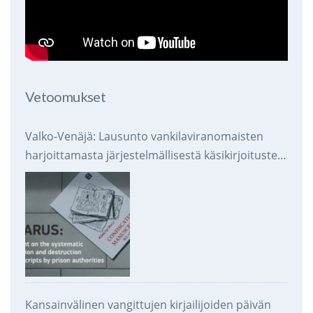
Vetoomukset
Valko-Venäjä: Lausunto vankilaviranomaisten
harjoittamasta järjestelmällisestä käsikirjoitusten
takavarikoinnista ja tuhoamisesta
Kansainvälinen vangittujen kirjailijoiden päivän