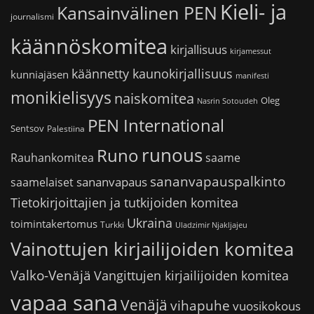
Kieli- ja
Kansainvälinen PEN
journalismi
käännöskomitea
kirjallisuus
kirjamessut
käännetty kaunokirjallisuus
kunniajäsen
manifesti
monikielisyys
naiskomitea
Oleg
Nasrin Sotoudeh
PEN International
Sentsov
Palestiina
runous
Runo
saame
Rauhankomitea
sananvapauspalkinto
sananvapaus
saamelaiset
Tietokirjoittajien ja tutkijoiden komitea
Ukraina
toimintakertomus
Turkki
Uladzimir Njakljajeu
Vainottujen kirjailijoiden komitea
Valko-Venäjä
Vangittujen kirjailijoiden komitea
vapaa sana
Venäjä
vihapuhe
vuosikokous