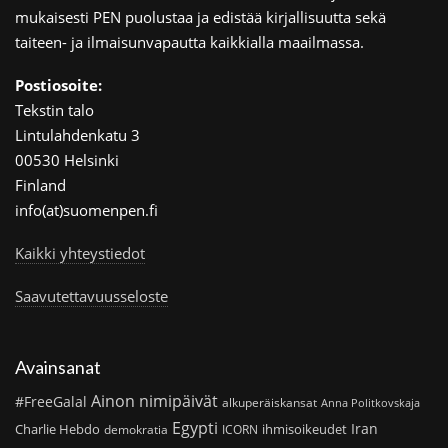
mukaisesti PEN puolustaa ja edistää kirjallisuutta sekä
taiteen- ja ilmaisunvapautta kaikkialla maailmassa.
Postiosoite:
Tekstin talo
Lintulahdenkatu 3
00530 Helsinki
Finland
info(at)suomenpen.fi
Kaikki yhteystiedot
Saavutettavuusseloste
Avainsanat
Ainon nimipäivät
#FreeGalal
alkuperäiskansat
Anna Politkovskaja
Egypti
Iran
Charlie Hebdo
ihmisoikeudet
demokratia
ICORN