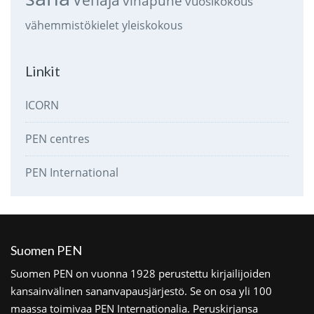
vihapuhe
vuosikokous
vähemmistökielet
yleiskokous
Linkit
ICORN
PEN centres
PEN International
Suomen PEN
Suomen PEN on vuonna 1928 perustettu kirjailijoiden
kansainvälinen sananvapausjärjestö. Se on osa yli 100
maassa toimivaa PEN Internationalia. Peruskirjansa