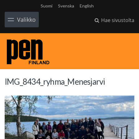
Suomi
Svenska
English
Valikko
Hae sivustolta
IMG_8434_ryhma_Menesjarvi