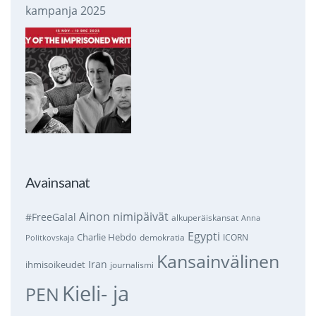
kampanja 2025
Avainsanat
Ainon nimipäivät
#FreeGalal
alkuperäiskansat
Anna
Egypti
Charlie Hebdo
demokratia
ICORN
Politkovskaja
Kansainvälinen
Iran
ihmisoikeudet
journalismi
Kieli- ja
PEN