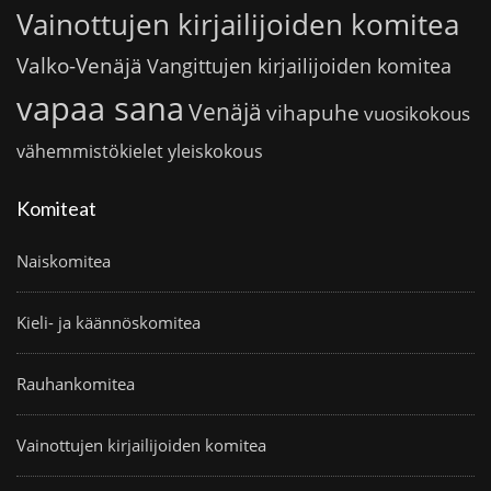
Vainottujen kirjailijoiden komitea
Valko-Venäjä
Vangittujen kirjailijoiden komitea
vapaa sana
Venäjä
vihapuhe
vuosikokous
vähemmistökielet
yleiskokous
Komiteat
Naiskomitea
Kieli- ja käännöskomitea
Rauhankomitea
Vainottujen kirjailijoiden komitea