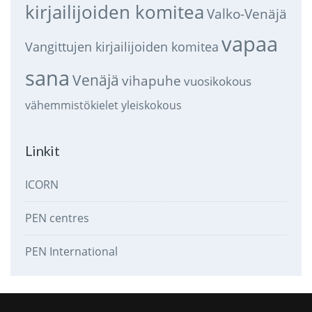
kirjailijoiden komitea
Valko-Venäjä
vapaa
Vangittujen kirjailijoiden komitea
sana
Venäjä
vihapuhe
vuosikokous
vähemmistökielet
yleiskokous
Linkit
ICORN
PEN centres
PEN International