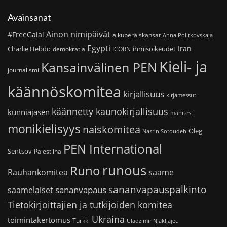
Avainsanat
Ainon nimipäivät
#FreeGalal
alkuperäiskansat
Anna Politkovskaja
Egypti
Iran
Charlie Hebdo
ihmisoikeudet
demokratia
ICORN
Kieli- ja
Kansainvälinen PEN
journalismi
käännöskomitea
kirjallisuus
kirjamessut
käännetty kaunokirjallisuus
kunniajäsen
manifesti
monikielisyys
naiskomitea
Oleg
Nasrin Sotoudeh
PEN International
Sentsov
Palestiina
runous
Runo
saame
Rauhankomitea
sananvapauspalkinto
sananvapaus
saamelaiset
Tietokirjoittajien ja tutkijoiden komitea
Ukraina
toimintakertomus
Turkki
Uladzimir Njakljajeu