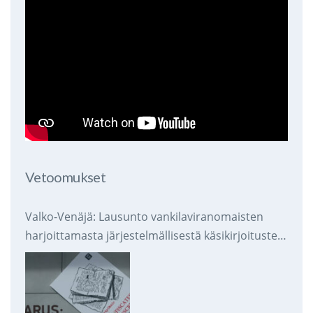
Vetoomukset
Valko-Venäjä: Lausunto vankilaviranomaisten
harjoittamasta järjestelmällisestä käsikirjoitusten
takavarikoinnista ja tuhoamisesta