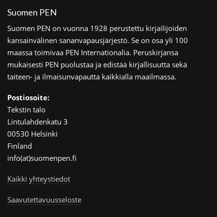
Suomen PEN
Suomen PEN on vuonna 1928 perustettu kirjailijoiden
kansainvälinen sananvapausjärjestö. Se on osa yli 100
maassa toimivaa PEN Internationalia. Peruskirjansa
mukaisesti PEN puolustaa ja edistää kirjallisuutta sekä
taiteen- ja ilmaisunvapautta kaikkialla maailmassa.
Postiosoite:
Tekstin talo
Lintulahdenkatu 3
00530 Helsinki
Finland
info(at)suomenpen.fi
Kaikki yhteystiedot
Saavutettavuusseloste