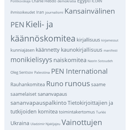
Egypti
Charlie Hebdo
demokratia
ICORN
Politkovskaja
Kansainvälinen
Iran
ihmisoikeudet
journalismi
Kieli- ja
PEN
käännöskomitea
kirjallisuus
kirjamessut
käännetty kaunokirjallisuus
kunniajäsen
manifesti
monikielisyys
naiskomitea
Nasrin Sotoudeh
PEN International
Oleg Sentsov
Palestiina
runous
Runo
saame
Rauhankomitea
sananvapaus
saamelaiset
sananvapauspalkinto
Tietokirjoittajien ja
tutkijoiden komitea
toimintakertomus
Turkki
Vainottujen
Ukraina
Uladzimir Njakljajeu