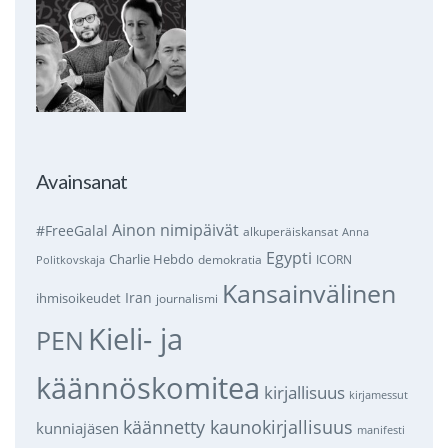
Avainsanat
Ainon nimipäivät
#FreeGalal
alkuperäiskansat
Anna
Egypti
Charlie Hebdo
demokratia
ICORN
Politkovskaja
Kansainvälinen
Iran
ihmisoikeudet
journalismi
Kieli- ja
PEN
käännöskomitea
kirjallisuus
kirjamessut
käännetty kaunokirjallisuus
kunniajäsen
manifesti