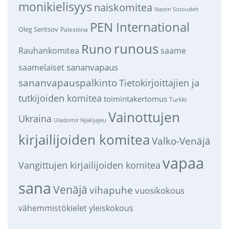
monikielisyys
naiskomitea
Nasrin Sotoudeh
PEN International
Oleg Sentsov
Palestiina
runous
Runo
saame
Rauhankomitea
sananvapaus
saamelaiset
sananvapauspalkinto
Tietokirjoittajien ja
tutkijoiden komitea
toimintakertomus
Turkki
Vainottujen
Ukraina
Uladzimir Njakljajeu
kirjailijoiden komitea
Valko-Venäjä
vapaa
Vangittujen kirjailijoiden komitea
sana
Venäjä
vihapuhe
vuosikokous
vähemmistökielet
yleiskokous