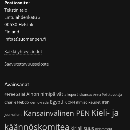
Postiosoite:
Tekstin talo
Lintulahdenkatu 3
00530 Helsinki
Finland
info(at)suomenpen.fi
Kaikki yhteystiedot
Saavutettavuusseloste
Avainsanat
Ainon nimipäivät
#FreeGalal
alkuperäiskansat
Anna Politkovskaja
Egypti
Iran
Charlie Hebdo
ihmisoikeudet
demokratia
ICORN
Kieli- ja
Kansainvälinen PEN
journalismi
käännöskomitea
kirjallisuus
kirjamessut