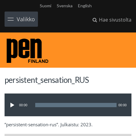
Suomi
Svenska
English
Valikko
Hae sivustolta
persistent_sensation_RUS
Äänitoistin
00:00
00:00
”persistent-sensation-rus”. Julkaistu: 2023.