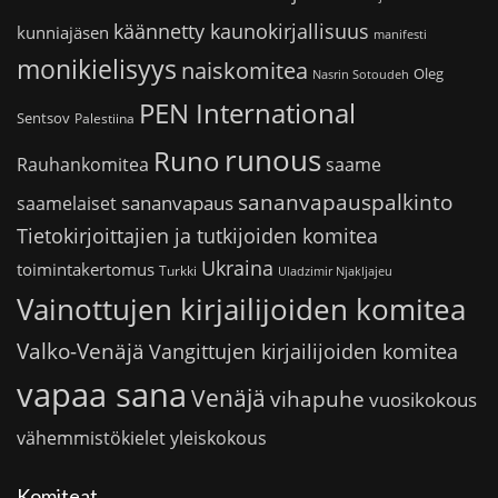
käännetty kaunokirjallisuus
kunniajäsen
manifesti
monikielisyys
naiskomitea
Oleg
Nasrin Sotoudeh
PEN International
Sentsov
Palestiina
runous
Runo
saame
Rauhankomitea
sananvapauspalkinto
sananvapaus
saamelaiset
Tietokirjoittajien ja tutkijoiden komitea
Ukraina
toimintakertomus
Turkki
Uladzimir Njakljajeu
Vainottujen kirjailijoiden komitea
Valko-Venäjä
Vangittujen kirjailijoiden komitea
vapaa sana
Venäjä
vihapuhe
vuosikokous
vähemmistökielet
yleiskokous
Komiteat