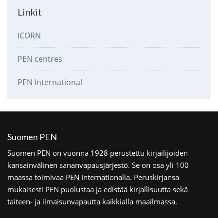
Linkit
ICORN
PEN centres
PEN International
Suomen PEN
Suomen PEN on vuonna 1928 perustettu kirjailijoiden
kansainvälinen sananvapausjärjestö. Se on osa yli 100
maassa toimivaa PEN Internationalia. Peruskirjansa
mukaisesti PEN puolustaa ja edistää kirjallisuutta sekä
taiteen- ja ilmaisunvapautta kaikkialla maailmassa.