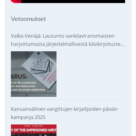
Vetoomukset
Valko-Venäjä: Lausunto vankilaviranomaisten
harjoittamasta järjestelmällisestä käsikirjoitusten
takavarikoinnista ja tuhoamisesta
Kansainvälinen vangittujen kirjailijoiden päivän
kampanja 2025