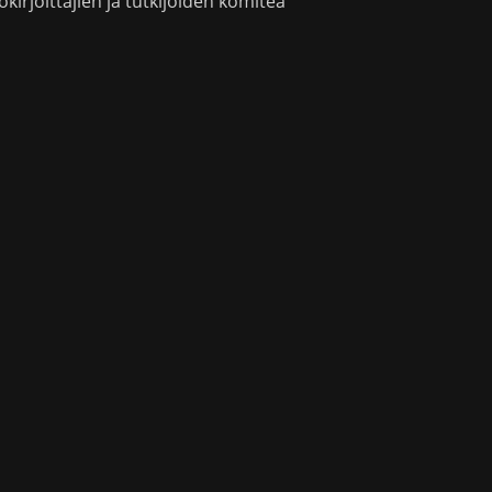
okirjoittajien ja tutkijoiden komitea