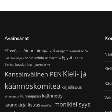
Avainsanat
Ko
Ainon nimipäivät
#FreeGalal
alkuperäiskansat
Anna
Nai
Egypti
Charlie Hebdo
demokratia
ICORN
Politkovskaja
Iran
ihmisoikeudet
journalismi
Kiel
Kieli- ja
Kansainvälinen PEN
Rau
käännöskomitea
kirjallisuus
käännetty
kunniajäsen
kirjamessut
Vain
monikielisyys
kaunokirjallisuus
manifesti