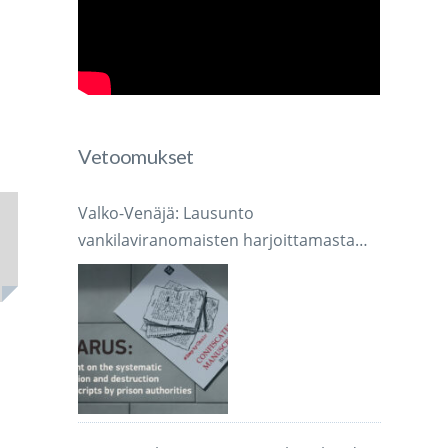
Vetoomukset
Valko-Venäjä: Lausunto
vankilaviranomaisten harjoittamasta
järjestelmällisestä käsikirjoitusten
takavarikoinnista ja tuhoamisesta