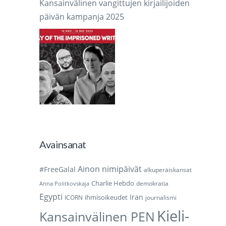
Kansainvälinen vangittujen kirjailijoiden
päivän kampanja 2025
Avainsanat
Ainon nimipäivät
#FreeGalal
alkuperäiskansat
Charlie Hebdo
demokratia
Anna Politkovskaja
Egypti
Iran
ihmisoikeudet
ICORN
journalismi
Kieli-
Kansainvälinen PEN