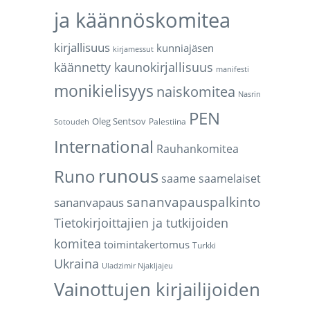
ja käännöskomitea
kirjallisuus
kunniajäsen
kirjamessut
käännetty kaunokirjallisuus
manifesti
monikielisyys
naiskomitea
Nasrin
PEN
Oleg Sentsov
Palestiina
Sotoudeh
International
Rauhankomitea
runous
Runo
saame
saamelaiset
sananvapauspalkinto
sananvapaus
Tietokirjoittajien ja tutkijoiden
komitea
toimintakertomus
Turkki
Ukraina
Uladzimir Njakljajeu
Vainottujen kirjailijoiden