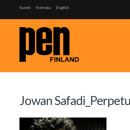
Suomi
Svenska
English
Jowan Safadi_Perpet