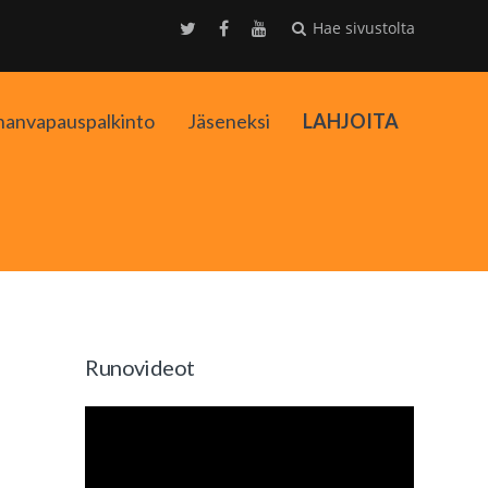
Hae sivustolta
nanvapauspalkinto
Jäseneksi
LAHJOITA
kko
Runovideot