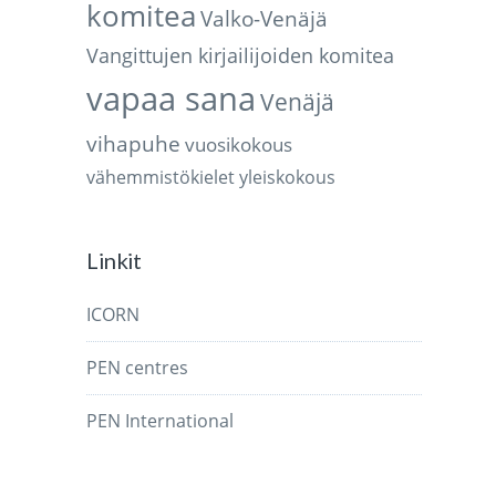
komitea
Valko-Venäjä
Vangittujen kirjailijoiden komitea
vapaa sana
Venäjä
vihapuhe
vuosikokous
vähemmistökielet
yleiskokous
Linkit
ICORN
PEN centres
PEN International