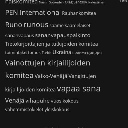
Tiet
naiskomitea
Oleg Sentsov
Palestiina
Nasrin Sotoudeh
PEN International
Rauhankomitea
runous
Runo
saame
saamelaiset
sananvapauspalkinto
sananvapaus
Tietokirjoittajien ja tutkijoiden komitea
Ukraina
toimintakertomus
Turkki
Uladzimir Njakljajeu
Vainottujen kirjailijoiden
komitea
Valko-Venäjä
Vangittujen
vapaa sana
kirjailijoiden komitea
Venäjä
vihapuhe
vuosikokous
vähemmistökielet
yleiskokous