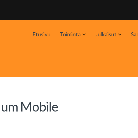
Avaa
Avaa
Etusivu
Toiminta
Julkaisut
Sa
alavalikko
alavali
uum Mobile