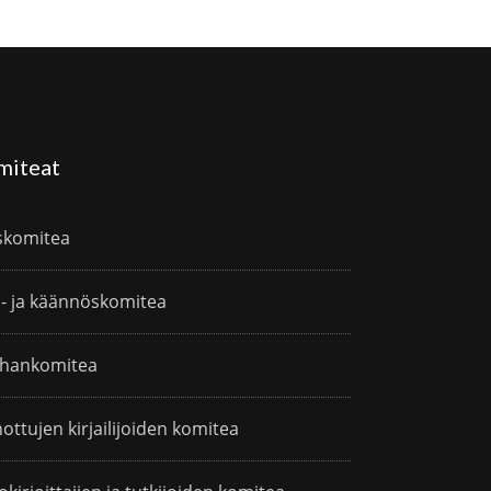
miteat
skomitea
i- ja käännöskomitea
hankomitea
ottujen kirjailijoiden komitea