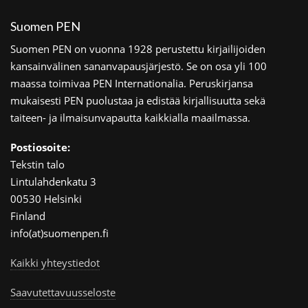
Suomen PEN
Suomen PEN on vuonna 1928 perustettu kirjailijoiden
kansainvälinen sananvapausjärjestö. Se on osa yli 100
maassa toimivaa PEN Internationalia. Peruskirjansa
mukaisesti PEN puolustaa ja edistää kirjallisuutta sekä
taiteen- ja ilmaisunvapautta kaikkialla maailmassa.
Postiosoite:
Tekstin talo
Lintulahdenkatu 3
00530 Helsinki
Finland
info(at)suomenpen.fi
Kaikki yhteystiedot
Saavutettavuusseloste