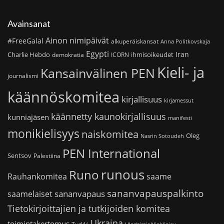
Avainsanat
Ainon nimipäivät
#FreeGalal
alkuperäiskansat
Anna Politkovskaja
Egypti
Iran
Charlie Hebdo
ihmisoikeudet
demokratia
ICORN
Kieli- ja
Kansainvälinen PEN
journalismi
käännöskomitea
kirjallisuus
kirjamessut
käännetty kaunokirjallisuus
kunniajäsen
manifesti
monikielisyys
naiskomitea
Oleg
Nasrin Sotoudeh
PEN International
Sentsov
Palestiina
runous
Runo
saame
Rauhankomitea
sananvapauspalkinto
sananvapaus
saamelaiset
Tietokirjoittajien ja tutkijoiden komitea
Ukraina
toimintakertomus