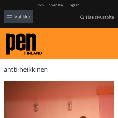
Suomi
Svenska
English
Valikko
Hae sivustolta
antti-heikkinen