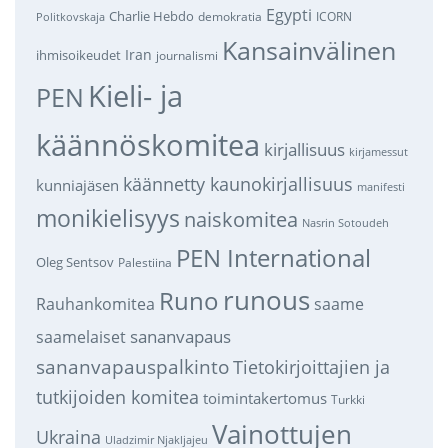
Egypti
Charlie Hebdo
demokratia
ICORN
Politkovskaja
Kansainvälinen
Iran
ihmisoikeudet
journalismi
Kieli- ja
PEN
käännöskomitea
kirjallisuus
kirjamessut
käännetty kaunokirjallisuus
kunniajäsen
manifesti
monikielisyys
naiskomitea
Nasrin Sotoudeh
PEN International
Oleg Sentsov
Palestiina
runous
Runo
saame
Rauhankomitea
sananvapaus
saamelaiset
sananvapauspalkinto
Tietokirjoittajien ja
tutkijoiden komitea
toimintakertomus
Turkki
Vainottujen
Ukraina
Uladzimir Njakljajeu