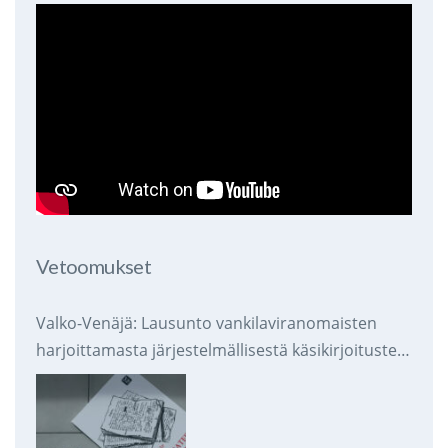
Vetoomukset
Valko-Venäjä: Lausunto vankilaviranomaisten
harjoittamasta järjestelmällisestä käsikirjoitusten
takavarikoinnista ja tuhoamisesta