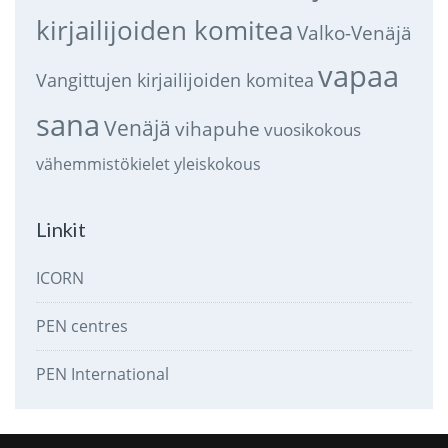
kirjailijoiden komitea
Valko-Venäjä
vapaa
Vangittujen kirjailijoiden komitea
sana
Venäjä
vihapuhe
vuosikokous
vähemmistökielet
yleiskokous
Linkit
ICORN
PEN centres
PEN International