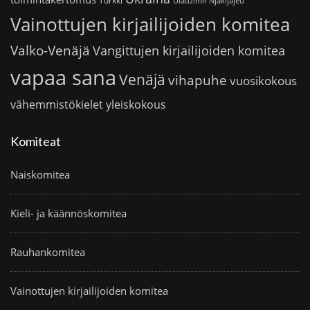
Turkki
Uladzimir Njakljajeu
Vainottujen kirjailijoiden komitea
Valko-Venäjä
Vangittujen kirjailijoiden komitea
vapaa sana
Venäjä
vihapuhe
vuosikokous
vähemmistökielet
yleiskokous
Komiteat
Naiskomitea
Kieli- ja käännöskomitea
Rauhankomitea
Vainottujen kirjailijoiden komitea