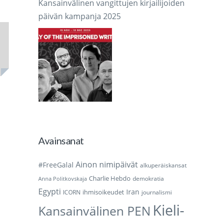
Kansainvälinen vangittujen kirjailijoiden
päivän kampanja 2025
Avainsanat
Ainon nimipäivät
#FreeGalal
alkuperäiskansat
Charlie Hebdo
demokratia
Anna Politkovskaja
Egypti
Iran
ihmisoikeudet
ICORN
journalismi
Kieli-
Kansainvälinen PEN