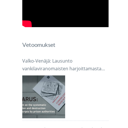
Vetoomukset
Valko-Venäjä: Lausunto
vankilaviranomaisten harjoittamasta
järjestelmällisestä käsikirjoitusten
takavarikoinnista ja tuhoamisesta