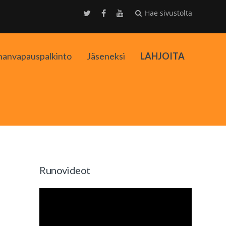
Hae sivustolta
nanvapauspalkinto
Jäseneksi
LAHJOITA
kko
Runovideot