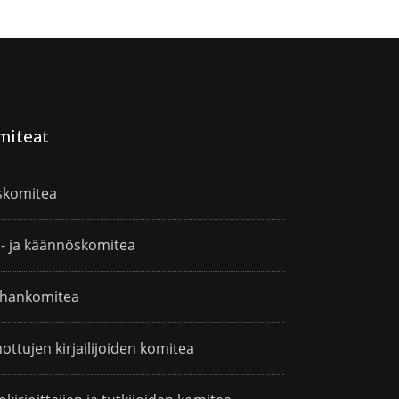
miteat
skomitea
i- ja käännöskomitea
hankomitea
ottujen kirjailijoiden komitea