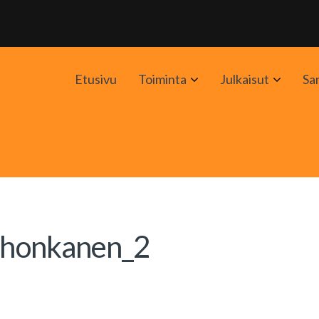
Avaa
Avaa
Etusivu
Toiminta
Julkaisut
Sa
alavalikko
alavali
-honkanen_2