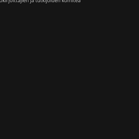
okirjoittajien ja tutkijoiden komitea