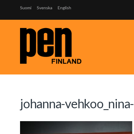
Suomi
Svenska
English
johanna-vehkoo_nina