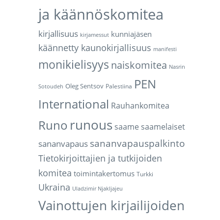
ja käännöskomitea
kirjallisuus
kunniajäsen
kirjamessut
käännetty kaunokirjallisuus
manifesti
monikielisyys
naiskomitea
Nasrin
PEN
Oleg Sentsov
Palestiina
Sotoudeh
International
Rauhankomitea
runous
Runo
saame
saamelaiset
sananvapauspalkinto
sananvapaus
Tietokirjoittajien ja tutkijoiden
komitea
toimintakertomus
Turkki
Ukraina
Uladzimir Njakljajeu
Vainottujen kirjailijoiden