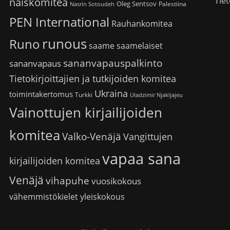
Tiet
naiskomitea
Oleg Sentsov
Palestiina
Nasrin Sotoudeh
PEN International
Rauhankomitea
runous
Runo
saame
saamelaiset
sananvapauspalkinto
sananvapaus
Tietokirjoittajien ja tutkijoiden komitea
Ukraina
toimintakertomus
Turkki
Uladzimir Njakljajeu
Vainottujen kirjailijoiden
komitea
Valko-Venäjä
Vangittujen
vapaa sana
kirjailijoiden komitea
Venäjä
vihapuhe
vuosikokous
vähemmistökielet
yleiskokous