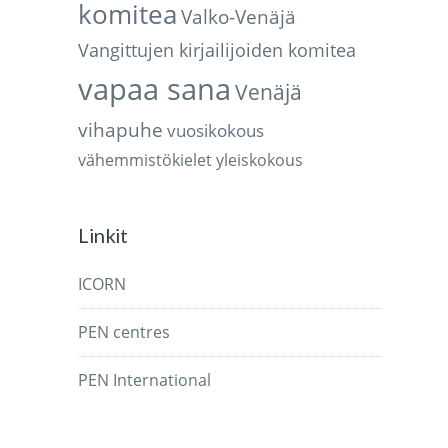
komitea
Valko-Venäjä
Vangittujen kirjailijoiden komitea
vapaa sana
Venäjä
vihapuhe
vuosikokous
vähemmistökielet
yleiskokous
Linkit
ICORN
PEN centres
PEN International