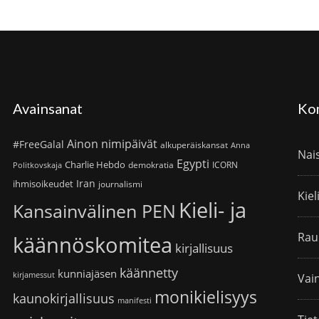
Avainsanat
Ko
Ainon nimipäivät
#FreeGalal
alkuperäiskansat
Anna
Nai
Egypti
Charlie Hebdo
demokratia
ICORN
Politkovskaja
Iran
ihmisoikeudet
journalismi
Kiel
Kieli- ja
Kansainvälinen PEN
Rau
käännöskomitea
kirjallisuus
käännetty
kunniajäsen
kirjamessut
Vain
monikielisyys
kaunokirjallisuus
manifesti