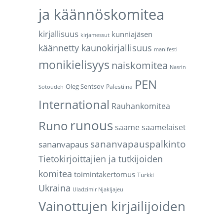
ja käännöskomitea
kirjallisuus
kunniajäsen
kirjamessut
käännetty kaunokirjallisuus
manifesti
monikielisyys
naiskomitea
Nasrin
PEN
Oleg Sentsov
Palestiina
Sotoudeh
International
Rauhankomitea
runous
Runo
saame
saamelaiset
sananvapauspalkinto
sananvapaus
Tietokirjoittajien ja tutkijoiden
komitea
toimintakertomus
Turkki
Ukraina
Uladzimir Njakljajeu
Vainottujen kirjailijoiden