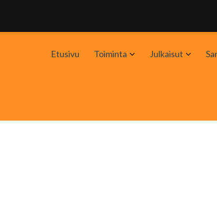
Avaa
Avaa
Etusivu
Toiminta
Julkaisut
Sa
alavalikko
alavali