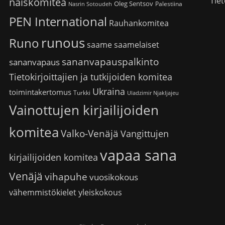
Tiet
naiskomitea
Oleg Sentsov
Palestiina
Nasrin Sotoudeh
PEN International
Rauhankomitea
runous
Runo
saame
saamelaiset
sananvapauspalkinto
sananvapaus
Tietokirjoittajien ja tutkijoiden komitea
Ukraina
toimintakertomus
Turkki
Uladzimir Njakljajeu
Vainottujen kirjailijoiden
komitea
Valko-Venäjä
Vangittujen
vapaa sana
kirjailijoiden komitea
Venäjä
vihapuhe
vuosikokous
vähemmistökielet
yleiskokous