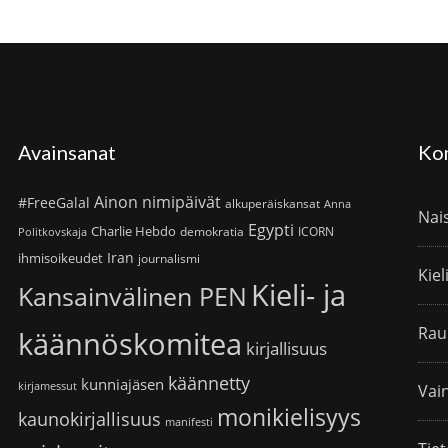
Avainsanat
Ko
Ainon nimipäivät
#FreeGalal
alkuperäiskansat
Anna
Nai
Egypti
Charlie Hebdo
demokratia
ICORN
Politkovskaja
Iran
ihmisoikeudet
journalismi
Kiel
Kieli- ja
Kansainvälinen PEN
Rau
käännöskomitea
kirjallisuus
käännetty
kunniajäsen
kirjamessut
Vain
monikielisyys
kaunokirjallisuus
manifesti