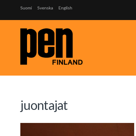
Suomi
Svenska
English
juontajat