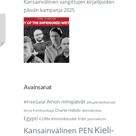
Kansainvälinen vangittujen kirjailijoiden
päivän kampanja 2025
Avainsanat
Ainon nimipäivät
#FreeGalal
alkuperäiskansat
Charlie Hebdo
demokratia
Anna Politkovskaja
Egypti
Iran
ihmisoikeudet
ICORN
journalismi
Kieli-
Kansainvälinen PEN