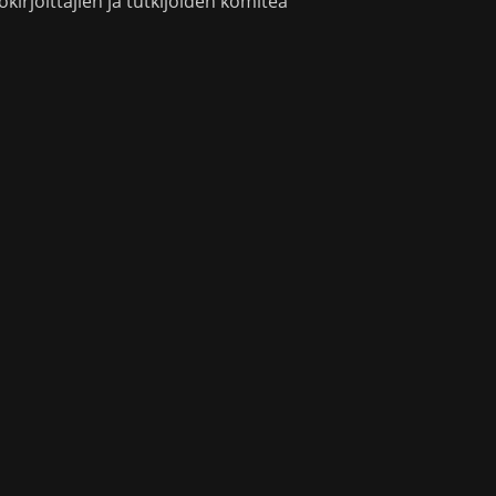
okirjoittajien ja tutkijoiden komitea