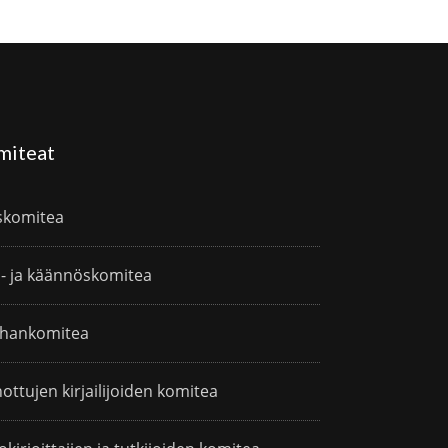
miteat
skomitea
i- ja käännöskomitea
hankomitea
ottujen kirjailijoiden komitea