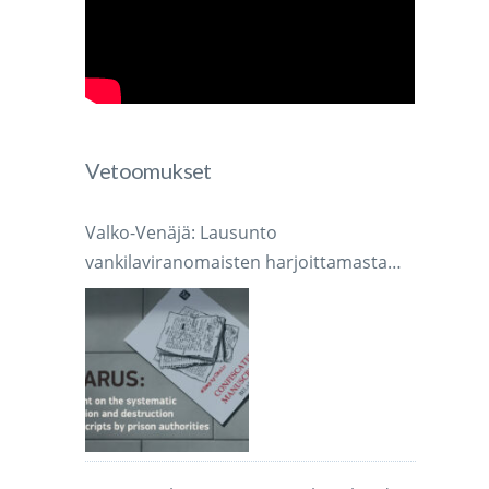
Vetoomukset
Valko-Venäjä: Lausunto
vankilaviranomaisten harjoittamasta
järjestelmällisestä käsikirjoitusten
takavarikoinnista ja tuhoamisesta