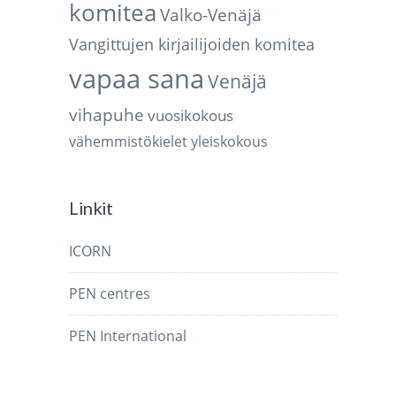
komitea
Valko-Venäjä
Vangittujen kirjailijoiden komitea
vapaa sana
Venäjä
vihapuhe
vuosikokous
vähemmistökielet
yleiskokous
Linkit
ICORN
PEN centres
PEN International