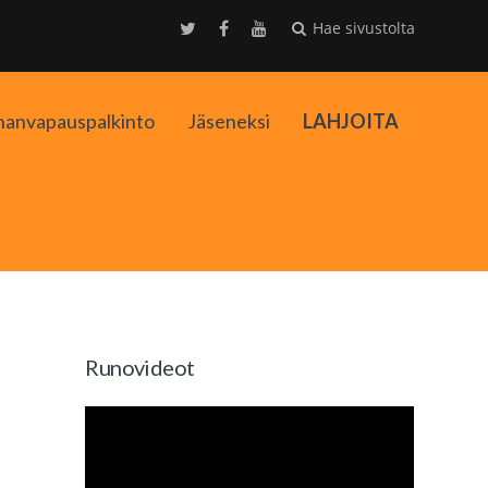
Hae sivustolta
nanvapauspalkinto
Jäseneksi
LAHJOITA
kko
Runovideot