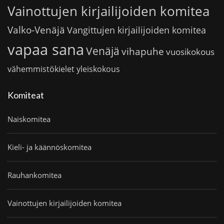
Vainottujen kirjailijoiden komitea
Valko-Venäjä
Vangittujen kirjailijoiden komitea
vapaa sana
Venäjä
vihapuhe
vuosikokous
vähemmistökielet
yleiskokous
Komiteat
Naiskomitea
Kieli- ja käännöskomitea
Rauhankomitea
Vainottujen kirjailijoiden komitea