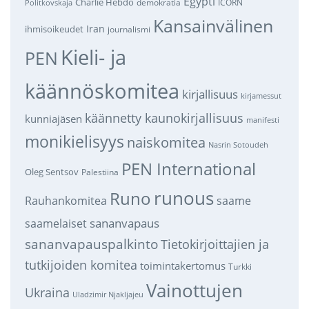
Egypti
Charlie Hebdo
demokratia
ICORN
Politkovskaja
Kansainvälinen
Iran
ihmisoikeudet
journalismi
Kieli- ja
PEN
käännöskomitea
kirjallisuus
kirjamessut
käännetty kaunokirjallisuus
kunniajäsen
manifesti
monikielisyys
naiskomitea
Nasrin Sotoudeh
PEN International
Oleg Sentsov
Palestiina
runous
Runo
saame
Rauhankomitea
sananvapaus
saamelaiset
sananvapauspalkinto
Tietokirjoittajien ja
tutkijoiden komitea
toimintakertomus
Turkki
Vainottujen
Ukraina
Uladzimir Njakljajeu