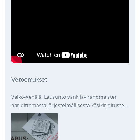
Vetoomukset
Valko-Venäjä: Lausunto vankilaviranomaisten
harjoittamasta järjestelmällisestä käsikirjoitusten
takavarikoinnista ja tuhoamisesta