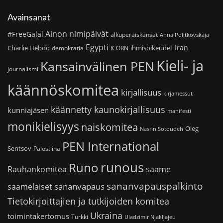
Avainsanat
Ainon nimipäivät
#FreeGalal
alkuperäiskansat
Anna Politkovskaja
Egypti
Iran
Charlie Hebdo
ihmisoikeudet
demokratia
ICORN
Kieli- ja
Kansainvälinen PEN
journalismi
käännöskomitea
kirjallisuus
kirjamessut
käännetty kaunokirjallisuus
kunniajäsen
manifesti
monikielisyys
naiskomitea
Oleg
Nasrin Sotoudeh
PEN International
Sentsov
Palestiina
runous
Runo
saame
Rauhankomitea
sananvapauspalkinto
sananvapaus
saamelaiset
Tietokirjoittajien ja tutkijoiden komitea
Ukraina
toimintakertomus
Turkki
Uladzimir Njakljajeu