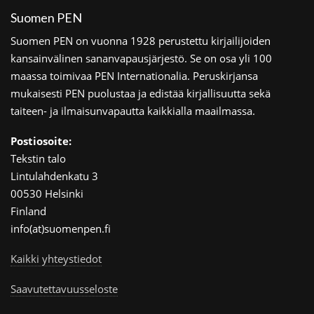
Suomen PEN
Suomen PEN on vuonna 1928 perustettu kirjailijoiden
kansainvälinen sananvapausjärjestö. Se on osa yli 100
maassa toimivaa PEN Internationalia. Peruskirjansa
mukaisesti PEN puolustaa ja edistää kirjallisuutta sekä
taiteen- ja ilmaisunvapautta kaikkialla maailmassa.
Postiosoite:
Tekstin talo
Lintulahdenkatu 3
00530 Helsinki
Finland
info(at)suomenpen.fi
Kaikki yhteystiedot
Saavutettavuusseloste