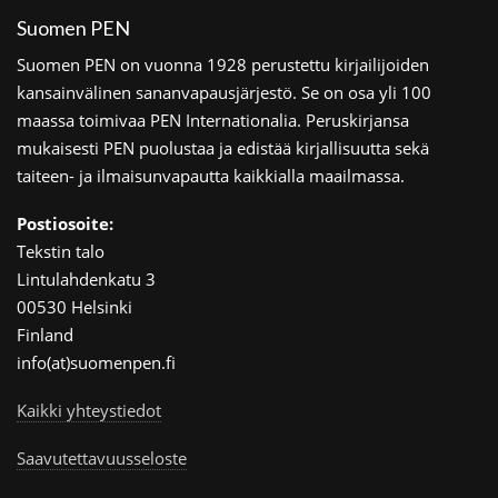
Suomen PEN
Suomen PEN on vuonna 1928 perustettu kirjailijoiden
kansainvälinen sananvapausjärjestö. Se on osa yli 100
maassa toimivaa PEN Internationalia. Peruskirjansa
mukaisesti PEN puolustaa ja edistää kirjallisuutta sekä
taiteen- ja ilmaisunvapautta kaikkialla maailmassa.
Postiosoite:
Tekstin talo
Lintulahdenkatu 3
00530 Helsinki
Finland
info(at)suomenpen.fi
Kaikki yhteystiedot
Saavutettavuusseloste