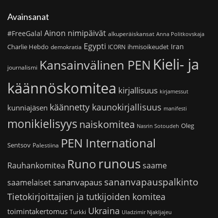
Avainsanat
Ainon nimipäivät
#FreeGalal
alkuperäiskansat
Anna Politkovskaja
Egypti
Iran
Charlie Hebdo
ihmisoikeudet
demokratia
ICORN
Kieli- ja
Kansainvälinen PEN
journalismi
käännöskomitea
kirjallisuus
kirjamessut
käännetty kaunokirjallisuus
kunniajäsen
manifesti
monikielisyys
naiskomitea
Oleg
Nasrin Sotoudeh
PEN International
Sentsov
Palestiina
runous
Runo
saame
Rauhankomitea
sananvapauspalkinto
sananvapaus
saamelaiset
Tietokirjoittajien ja tutkijoiden komitea
Ukraina
toimintakertomus
Turkki
Uladzimir Njakljajeu