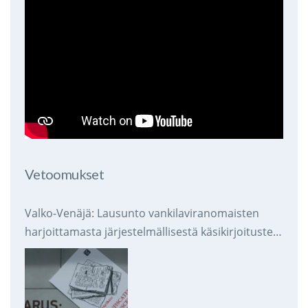
Vetoomukset
Valko-Venäjä: Lausunto vankilaviranomaisten
harjoittamasta järjestelmällisestä käsikirjoitusten
takavarikoinnista ja tuhoamisesta