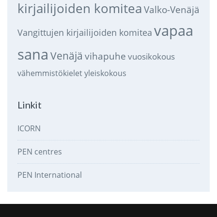
kirjailijoiden komitea
Valko-Venäjä
vapaa
Vangittujen kirjailijoiden komitea
sana
Venäjä
vihapuhe
vuosikokous
vähemmistökielet
yleiskokous
Linkit
ICORN
PEN centres
PEN International