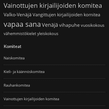
Vainottujen kirjailijoiden komitea
Valko-Venäjä
Vangittujen kirjailijoiden komitea
vapaa sana
Venäjä
vihapuhe
vuosikokous
vähemmistökielet
yleiskokous
Komiteat
Naiskomitea
Kieli- ja käännöskomitea
Rauhankomitea
Vainottujen kirjailijoiden komitea