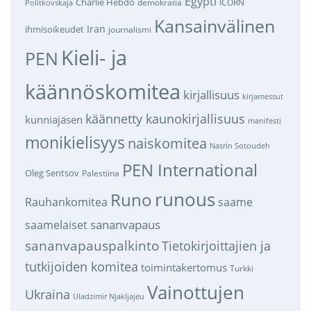
Egypti
Charlie Hebdo
demokratia
ICORN
Politkovskaja
Kansainvälinen
Iran
ihmisoikeudet
journalismi
Kieli- ja
PEN
käännöskomitea
kirjallisuus
kirjamessut
käännetty kaunokirjallisuus
kunniajäsen
manifesti
monikielisyys
naiskomitea
Nasrin Sotoudeh
PEN International
Oleg Sentsov
Palestiina
runous
Runo
saame
Rauhankomitea
sananvapaus
saamelaiset
sananvapauspalkinto
Tietokirjoittajien ja
tutkijoiden komitea
toimintakertomus
Turkki
Vainottujen
Ukraina
Uladzimir Njakljajeu