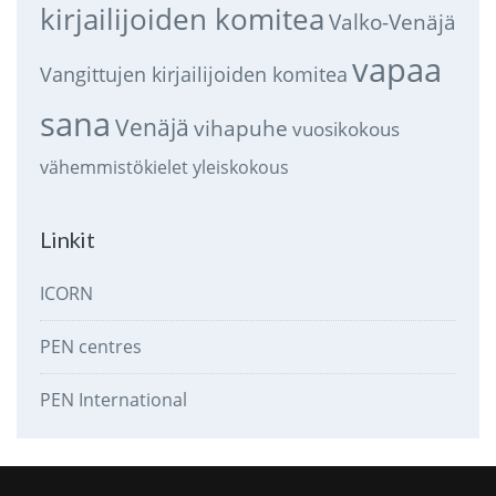
kirjailijoiden komitea
Valko-Venäjä
vapaa
Vangittujen kirjailijoiden komitea
sana
Venäjä
vihapuhe
vuosikokous
vähemmistökielet
yleiskokous
Linkit
ICORN
PEN centres
PEN International