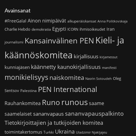
Avainsanat
Ainon nimipäivät
#FreeGalal
alkuperäiskansat
Anna Politkovskaja
Egypti
Iran
Charlie Hebdo
ihmisoikeudet
demokratia
ICORN
Kieli- ja
Kansainvälinen PEN
journalismi
käännöskomitea
kirjallisuus
kirjamessut
käännetty kaunokirjallisuus
kunniajäsen
manifesti
monikielisyys
naiskomitea
Oleg
Nasrin Sotoudeh
PEN International
Sentsov
Palestiina
runous
Runo
saame
Rauhankomitea
sananvapauspalkinto
sananvapaus
saamelaiset
Tietokirjoittajien ja tutkijoiden komitea
Ukraina
toimintakertomus
Turkki
Uladzimir Njakljajeu