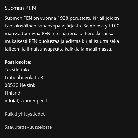
Suomen PEN
Suomen PEN on vuonna 1928 perustettu kirjailijoiden
kansainvälinen sananvapausjärjestö. Se on osa yli 100
maassa toimivaa PEN Internationalia. Peruskirjansa
mukaisesti PEN puolustaa ja edistää kirjallisuutta sekä
taiteen- ja ilmaisunvapautta kaikkialla maailmassa.
Postiosoite:
Tekstin talo
Lintulahdenkatu 3
00530 Helsinki
Finland
info(at)suomenpen.fi
Kaikki yhteystiedot
Saavutettavuusseloste