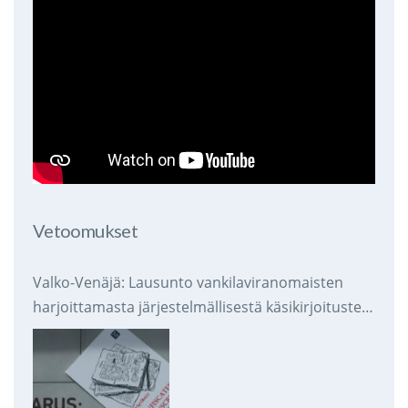
Vetoomukset
Valko-Venäjä: Lausunto vankilaviranomaisten
harjoittamasta järjestelmällisestä käsikirjoitusten
takavarikoinnista ja tuhoamisesta