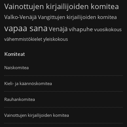
Vainottujen kirjailijoiden komitea
Valko-Venäjä
Vangittujen kirjailijoiden komitea
vapaa sana
Venäjä
vihapuhe
vuosikokous
vähemmistökielet
yleiskokous
Komiteat
Naiskomitea
Kieli- ja käännöskomitea
Rauhankomitea
Vainottujen kirjailijoiden komitea