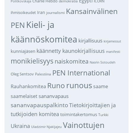
Egypti
Charlie Hebdo
demokratia
ICORN
Politkovskaja
Kansainvälinen
Iran
ihmisoikeudet
journalismi
Kieli- ja
PEN
käännöskomitea
kirjallisuus
kirjamessut
käännetty kaunokirjallisuus
kunniajäsen
manifesti
monikielisyys
naiskomitea
Nasrin Sotoudeh
PEN International
Oleg Sentsov
Palestiina
runous
Runo
saame
Rauhankomitea
sananvapaus
saamelaiset
sananvapauspalkinto
Tietokirjoittajien ja
tutkijoiden komitea
toimintakertomus
Turkki
Vainottujen
Ukraina
Uladzimir Njakljajeu