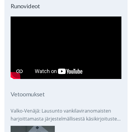
Runovideot
Vetoomukset
Valko-Venäjä: Lausunto vankilaviranomaisten
harjoittamasta järjestelmällisestä käsikirjoitusten
takavarikoinnista ja tuhoamisesta