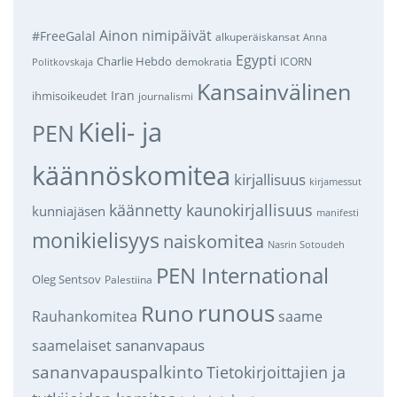
Ainon nimipäivät
#FreeGalal
alkuperäiskansat
Anna
Egypti
Charlie Hebdo
demokratia
ICORN
Politkovskaja
Kansainvälinen
Iran
ihmisoikeudet
journalismi
Kieli- ja
PEN
käännöskomitea
kirjallisuus
kirjamessut
käännetty kaunokirjallisuus
kunniajäsen
manifesti
monikielisyys
naiskomitea
Nasrin Sotoudeh
PEN International
Oleg Sentsov
Palestiina
runous
Runo
saame
Rauhankomitea
sananvapaus
saamelaiset
sananvapauspalkinto
Tietokirjoittajien ja