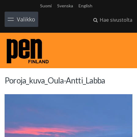
Suomi
Svenska
English
Valikko
Hae sivustolta
Poroja_kuva_Oula-Antti_Labba