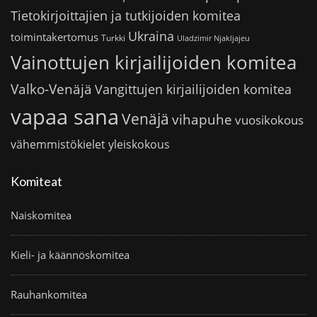
Tietokirjoittajien ja tutkijoiden komitea
Ukraina
toimintakertomus
Turkki
Uladzimir Njakljajeu
Vainottujen kirjailijoiden komitea
Valko-Venäjä
Vangittujen kirjailijoiden komitea
vapaa sana
Venäjä
vihapuhe
vuosikokous
vähemmistökielet
yleiskokous
Komiteat
Naiskomitea
Kieli- ja käännöskomitea
Rauhankomitea