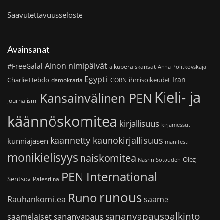
Saavutettavuusseloste
Avainsanat
Ainon nimipäivät
#FreeGalal
alkuperäiskansat
Anna Politkovskaja
Egypti
Iran
Charlie Hebdo
ihmisoikeudet
demokratia
ICORN
Kieli- ja
Kansainvälinen PEN
journalismi
käännöskomitea
kirjallisuus
kirjamessut
käännetty kaunokirjallisuus
kunniajäsen
manifesti
monikielisyys
naiskomitea
Oleg
Nasrin Sotoudeh
PEN International
Sentsov
Palestiina
runous
Runo
saame
Rauhankomitea
sananvapauspalkinto
sananvapaus
saamelaiset