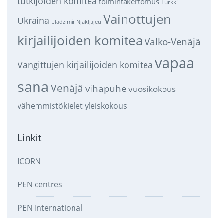
tutkijoiden komitea
toimintakertomus
Turkki
Vainottujen
Ukraina
Uladzimir Njakljajeu
kirjailijoiden komitea
Valko-Venäjä
vapaa
Vangittujen kirjailijoiden komitea
sana
Venäjä
vihapuhe
vuosikokous
vähemmistökielet
yleiskokous
Linkit
ICORN
PEN centres
PEN International