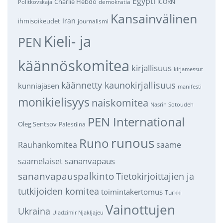
Egypti
Charlie Hebdo
demokratia
ICORN
Politkovskaja
Kansainvälinen
Iran
ihmisoikeudet
journalismi
Kieli- ja
PEN
käännöskomitea
kirjallisuus
kirjamessut
käännetty kaunokirjallisuus
kunniajäsen
manifesti
monikielisyys
naiskomitea
Nasrin Sotoudeh
PEN International
Oleg Sentsov
Palestiina
runous
Runo
saame
Rauhankomitea
sananvapaus
saamelaiset
sananvapauspalkinto
Tietokirjoittajien ja
tutkijoiden komitea
toimintakertomus
Turkki
Vainottujen
Ukraina
Uladzimir Njakljajeu