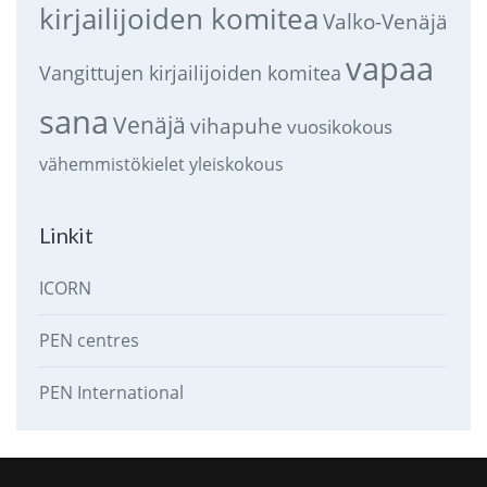
kirjailijoiden komitea
Valko-Venäjä
vapaa
Vangittujen kirjailijoiden komitea
sana
Venäjä
vihapuhe
vuosikokous
vähemmistökielet
yleiskokous
Linkit
ICORN
PEN centres
PEN International