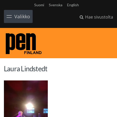
Suomi
Svenska
English
Valikko
Hae sivustolta
Laura Lindstedt