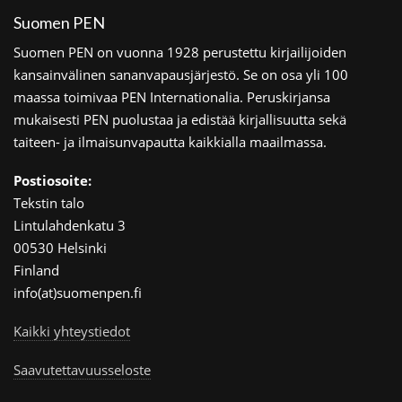
Suomen PEN
Suomen PEN on vuonna 1928 perustettu kirjailijoiden
kansainvälinen sananvapausjärjestö. Se on osa yli 100
maassa toimivaa PEN Internationalia. Peruskirjansa
mukaisesti PEN puolustaa ja edistää kirjallisuutta sekä
taiteen- ja ilmaisunvapautta kaikkialla maailmassa.
Postiosoite:
Tekstin talo
Lintulahdenkatu 3
00530 Helsinki
Finland
info(at)suomenpen.fi
Kaikki yhteystiedot
Saavutettavuusseloste