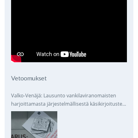
Vetoomukset
Valko-Venäjä: Lausunto vankilaviranomaisten
harjoittamasta järjestelmällisestä käsikirjoitusten
takavarikoinnista ja tuhoamisesta