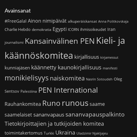
Avainsanat
Ainon nimipäivät
#FreeGalal
alkuperäiskansat
Anna Politkovskaja
Egypti
Iran
Charlie Hebdo
ihmisoikeudet
demokratia
ICORN
Kieli- ja
Kansainvälinen PEN
journalismi
käännöskomitea
kirjallisuus
kirjamessut
käännetty kaunokirjallisuus
kunniajäsen
manifesti
monikielisyys
naiskomitea
Oleg
Nasrin Sotoudeh
PEN International
Sentsov
Palestiina
runous
Runo
saame
Rauhankomitea
sananvapauspalkinto
sananvapaus
saamelaiset
Tietokirjoittajien ja tutkijoiden komitea
Ukraina
toimintakertomus
Turkki
Uladzimir Njakljajeu