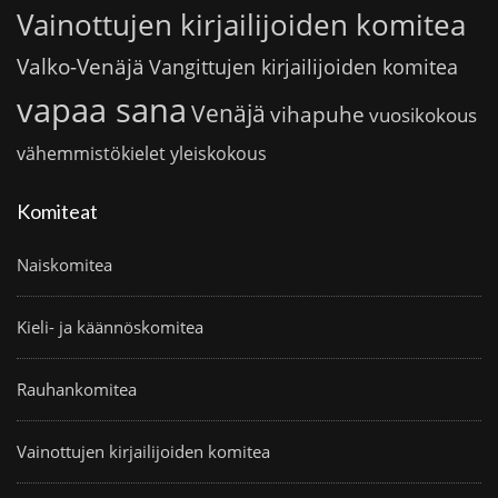
Vainottujen kirjailijoiden komitea
Valko-Venäjä
Vangittujen kirjailijoiden komitea
vapaa sana
Venäjä
vihapuhe
vuosikokous
vähemmistökielet
yleiskokous
Komiteat
Naiskomitea
Kieli- ja käännöskomitea
Rauhankomitea
Vainottujen kirjailijoiden komitea