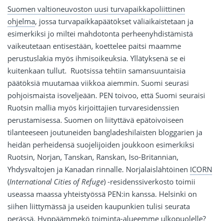
Suomen valtioneuvoston uusi turvapaikkapoliittinen
ohjelma
, jossa turvapaikkapäätökset väliaikaistetaan ja
esimerkiksi jo miltei mahdotonta perheenyhdistämistä
vaikeutetaan entisestään, koettelee paitsi maamme
perustuslakia myös ihmisoikeuksia. Yllätyksenä se ei
kuitenkaan tullut. Ruotsissa tehtiin samansuuntaisia
päätöksiä muutamaa viikkoa aiemmin. Suomi seurasi
pohjoismaista isoveljeään. PEN toivoo, että Suomi seuraisi
Ruotsin mallia myös kirjoittajien turvaresidenssien
perustamisessa. Suomen on liityttävä epätoivoiseen
tilanteeseen joutuneiden bangladeshilaisten bloggarien ja
heidän perheidensä suojelijoiden joukkoon esimerkiksi
Ruotsin, Norjan, Tanskan, Ranskan, Iso-Britannian,
Yhdysvaltojen ja Kanadan rinnalle. Norjalaislähtöinen
ICORN
(
International Cities of Refuge
) -residenssiverkosto toimii
useassa maassa yhteistyössä PEN:in kanssa. Helsinki on
siihen liittymässä ja useiden kaupunkien tulisi seurata
perässä. Hyppäämmekö toiminta-alueemme ulkopuolelle?