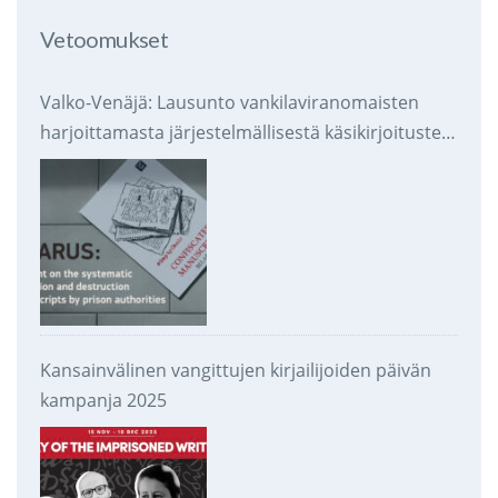
Vetoomukset
Valko-Venäjä: Lausunto vankilaviranomaisten
harjoittamasta järjestelmällisestä käsikirjoitusten
takavarikoinnista ja tuhoamisesta
Kansainvälinen vangittujen kirjailijoiden päivän
kampanja 2025