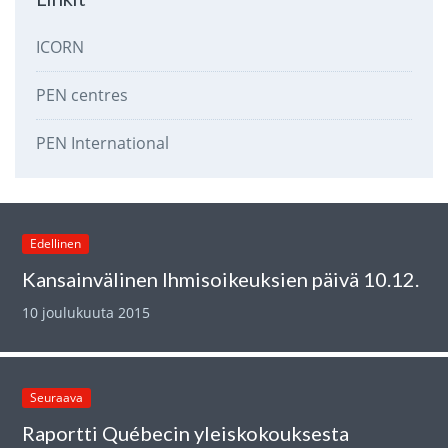
ICORN
PEN centres
PEN International
Edellinen
Kansainvälinen Ihmisoikeuksien päivä 10.12.
10 joulukuuta 2015
Seuraava
Raportti Québecin yleiskokouksesta