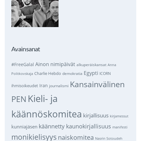
Avainsanat
Ainon nimipäivät
#FreeGalal
alkuperäiskansat
Anna
Egypti
Charlie Hebdo
demokratia
ICORN
Politkovskaja
Kansainvälinen
Iran
ihmisoikeudet
journalismi
Kieli- ja
PEN
käännöskomitea
kirjallisuus
kirjamessut
käännetty kaunokirjallisuus
kunniajäsen
manifesti
monikielisyys
naiskomitea
Nasrin Sotoudeh