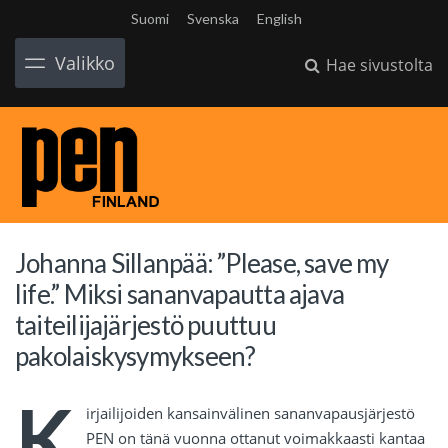
Suomi
Svenska
English
Valikko
Hae sivustolta
Johanna Sillanpää: ”Please, save my
life.” Miksi sananvapautta ajava
taiteilijajärjestö puuttuu
pakolaiskysymykseen?
K
irjailijoiden kansainvälinen sananvapausjärjestö
PEN on tänä vuonna ottanut voimakkaasti kantaa