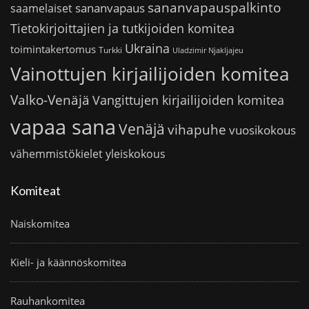
sananvapauspalkinto
sananvapaus
saamelaiset
Tietokirjoittajien ja tutkijoiden komitea
Ukraina
toimintakertomus
Turkki
Uladzimir Njakljajeu
Vainottujen kirjailijoiden komitea
Valko-Venäjä
Vangittujen kirjailijoiden komitea
vapaa sana
Venäjä
vihapuhe
vuosikokous
vähemmistökielet
yleiskokous
Komiteat
Naiskomitea
Kieli- ja käännöskomitea
Rauhankomitea