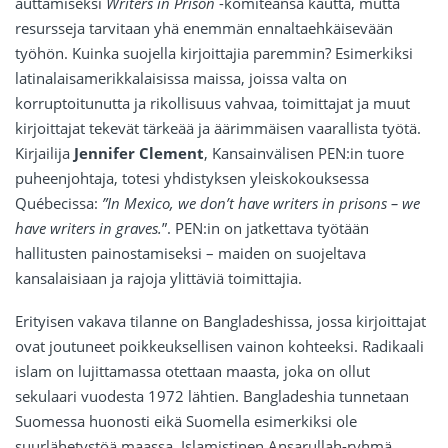
auttamiseksi
Writers in Prison
-komiteansa kautta, mutta
resursseja tarvitaan yhä enemmän ennaltaehkäisevään
työhön. Kuinka suojella kirjoittajia paremmin? Esimerkiksi
latinalaisamerikkalaisissa maissa, joissa valta on
korruptoitunutta ja rikollisuus vahvaa, toimittajat ja muut
kirjoittajat tekevät tärkeää ja äärimmäisen vaarallista työtä.
Kirjailija
Jennifer Clement
, Kansainvälisen PEN:in tuore
puheenjohtaja, totesi yhdistyksen yleiskokouksessa
Québecissa:
”In Mexico, we don’t have writers in prisons – we
have writers in graves.
”. PEN:in on jatkettava työtään
hallitusten painostamiseksi – maiden on suojeltava
kansalaisiaan ja rajoja ylittäviä toimittajia.
Erityisen vakava tilanne on Bangladeshissa, jossa kirjoittajat
ovat joutuneet poikkeuksellisen vainon kohteeksi. Radikaali
islam on lujittamassa otettaan maasta, joka on ollut
sekulaari vuodesta 1972 lähtien. Bangladeshia tunnetaan
Suomessa huonosti eikä Suomella esimerkiksi ole
suurlähetystöä maassa.
Islamistinen Ansarullah-ryhmä