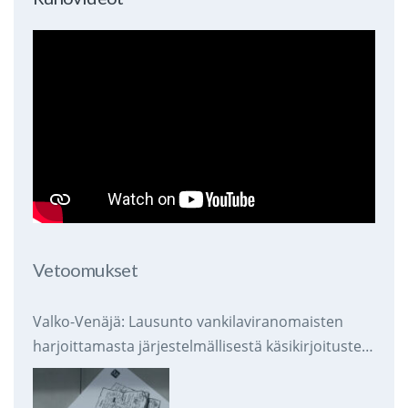
Vetoomukset
Valko-Venäjä: Lausunto vankilaviranomaisten
harjoittamasta järjestelmällisestä käsikirjoitusten
takavarikoinnista ja tuhoamisesta