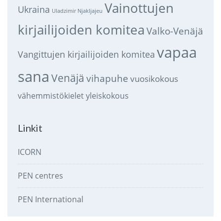
Vainottujen
Ukraina
Uladzimir Njakljajeu
kirjailijoiden komitea
Valko-Venäjä
vapaa
Vangittujen kirjailijoiden komitea
sana
Venäjä
vihapuhe
vuosikokous
vähemmistökielet
yleiskokous
Linkit
ICORN
PEN centres
PEN International