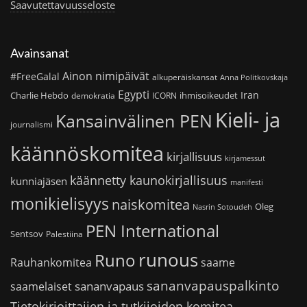
Saavutettavuusseloste
Avainsanat
Ainon nimipäivät
#FreeGalal
alkuperäiskansat
Anna Politkovskaja
Egypti
Iran
Charlie Hebdo
ihmisoikeudet
demokratia
ICORN
Kieli- ja
Kansainvälinen PEN
journalismi
käännöskomitea
kirjallisuus
kirjamessut
käännetty kaunokirjallisuus
kunniajäsen
manifesti
monikielisyys
naiskomitea
Oleg
Nasrin Sotoudeh
PEN International
Sentsov
Palestiina
runous
Runo
saame
Rauhankomitea
sananvapauspalkinto
sananvapaus
saamelaiset
Tietokirjoittajien ja tutkijoiden komitea