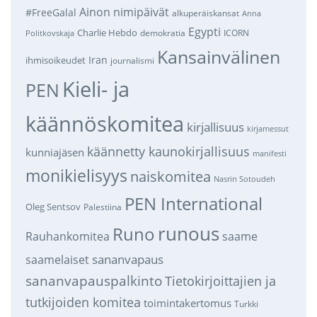
Ainon nimipäivät
#FreeGalal
alkuperäiskansat
Anna
Egypti
Charlie Hebdo
demokratia
ICORN
Politkovskaja
Kansainvälinen
Iran
ihmisoikeudet
journalismi
Kieli- ja
PEN
käännöskomitea
kirjallisuus
kirjamessut
käännetty kaunokirjallisuus
kunniajäsen
manifesti
monikielisyys
naiskomitea
Nasrin Sotoudeh
PEN International
Oleg Sentsov
Palestiina
runous
Runo
saame
Rauhankomitea
sananvapaus
saamelaiset
sananvapauspalkinto
Tietokirjoittajien ja
tutkijoiden komitea
toimintakertomus
Turkki