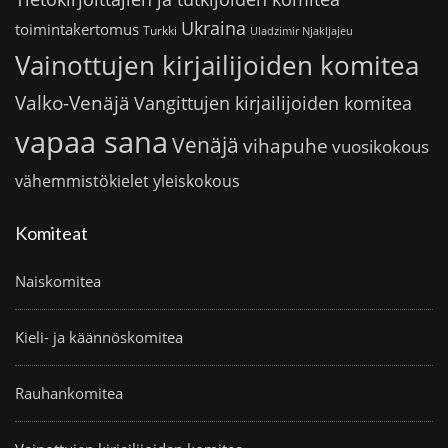
Ukraina
toimintakertomus
Turkki
Uladzimir Njakljajeu
Vainottujen kirjailijoiden komitea
Valko-Venäjä
Vangittujen kirjailijoiden komitea
vapaa sana
Venäjä
vihapuhe
vuosikokous
vähemmistökielet
yleiskokous
Komiteat
Naiskomitea
Kieli- ja käännöskomitea
Rauhankomitea