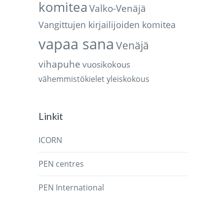
komitea
Valko-Venäjä
Vangittujen kirjailijoiden komitea
vapaa sana
Venäjä
vihapuhe
vuosikokous
vähemmistökielet
yleiskokous
Linkit
ICORN
PEN centres
PEN International