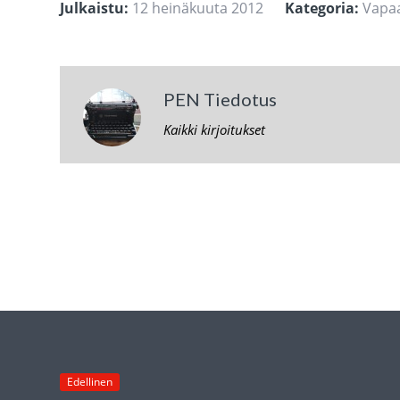
Julkaistu:
12 heinäkuuta 2012
Kategoria:
Vapa
PEN Tiedotus
Kaikki kirjoitukset
Edellinen