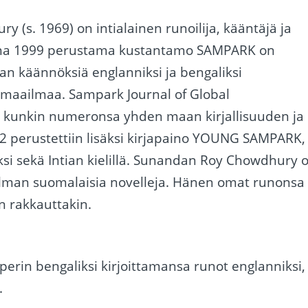
(s. 1969) on intialainen runoilija, kääntäjä ja
nna 1999 perustama kustantamo SAMPARK on
an käännöksiä englanniksi ja bengaliksi
i maailmaa. Sampark Journal of Global
 kunkin numeronsa yhden maan kirjallisuuden ja
2 perustettiin lisäksi kirjapaino YOUNG SAMPARK,
niksi sekä Intian kielillä. Sunandan Roy Chowdhury 
lman suomalaisia novelleja. Hänen omat runonsa
uin rakkauttakin.
nperin bengaliksi kirjoittamansa runot englanniksi,
.