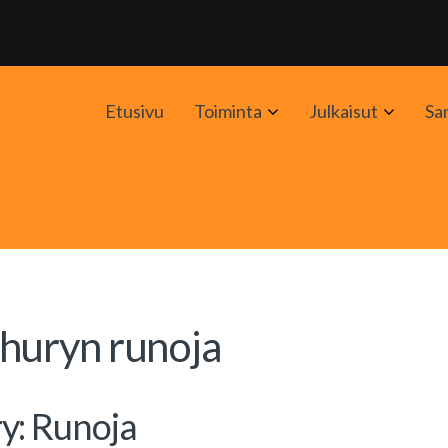
Avaa
Avaa
Etusivu
Toiminta
Julkaisut
Sa
alavalikko
alavali
uryn runoja
: Runoja