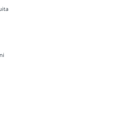
uita
ni