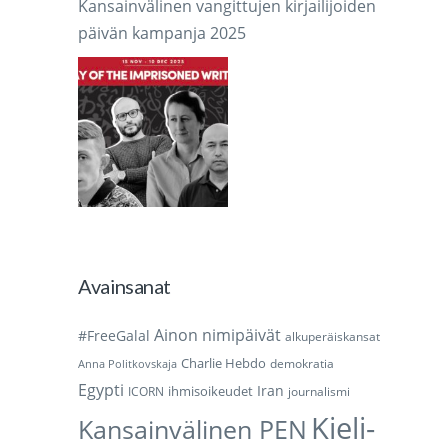
Kansainvälinen vangittujen kirjailijoiden
päivän kampanja 2025
Avainsanat
Ainon nimipäivät
#FreeGalal
alkuperäiskansat
Charlie Hebdo
demokratia
Anna Politkovskaja
Egypti
Iran
ihmisoikeudet
ICORN
journalismi
Kieli-
Kansainvälinen PEN