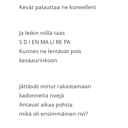
Kevät palauttaa ne koneelleni
Ja leikin niillä taas
S D I EN MA LI RE PA
Kunnes ne lentävät pois
kesäaurinkoon
Jättävät minut rakastamaan
kadonneita rivejä
Antavat aikaa pohtia:
mikä oli ensimmäinen rivi?