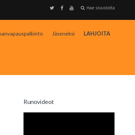
Hae sivustolta
nanvapauspalkinto
Jäseneksi
LAHJOITA
kko
Runovideot