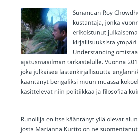
Sunandan Roy Chowdhury 
kustantaja, jonka vuo
erikoistunut julkaisema
kirjallisuuksista ympär
Understanding omistaa
ajatusmaailman tarkastelulle. Vuonna 201
joka julkaisee lastenkirjallisuutta englan
kääntänyt bengaliksi muun muassa kokoe
käsittelevät niin politiikkaa ja filosofiaa k
Runoilija on itse kääntänyt yllä olevat alu
josta Marianna Kurtto on ne suomentanut