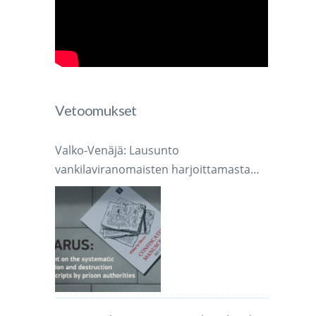
Vetoomukset
Valko-Venäjä: Lausunto
vankilaviranomaisten harjoittamasta
järjestelmällisestä käsikirjoitusten
takavarikoinnista ja tuhoamisesta