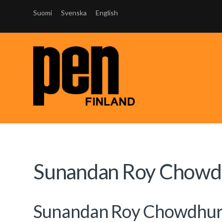
Suomi
Svenska
English
Sunandan Roy Chowdh
Sunandan Roy Chowdhury