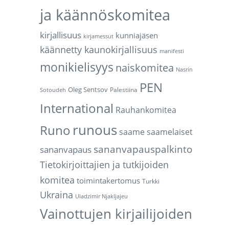
ja käännöskomitea
kirjallisuus
kunniajäsen
kirjamessut
käännetty kaunokirjallisuus
manifesti
monikielisyys
naiskomitea
Nasrin
PEN
Oleg Sentsov
Palestiina
Sotoudeh
International
Rauhankomitea
runous
Runo
saame
saamelaiset
sananvapauspalkinto
sananvapaus
Tietokirjoittajien ja tutkijoiden
komitea
toimintakertomus
Turkki
Ukraina
Uladzimir Njakljajeu
Vainottujen kirjailijoiden