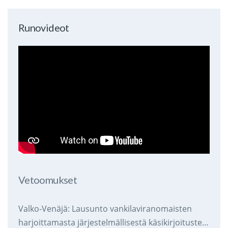
Runovideot
Vetoomukset
Valko-Venäjä: Lausunto vankilaviranomaisten
harjoittamasta järjestelmällisestä käsikirjoitusten