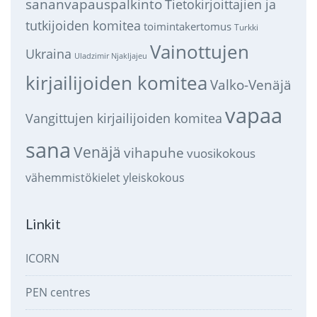
sananvapauspalkinto
Tietokirjoittajien ja
tutkijoiden komitea
toimintakertomus
Turkki
Vainottujen
Ukraina
Uladzimir Njakljajeu
kirjailijoiden komitea
Valko-Venäjä
vapaa
Vangittujen kirjailijoiden komitea
sana
Venäjä
vihapuhe
vuosikokous
vähemmistökielet
yleiskokous
Linkit
ICORN
PEN centres