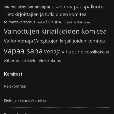
sananvapauspalkinto
sananvapaus
saamelaiset
Tietokirjoittajien ja tutkijoiden komitea
Ukraina
toimintakertomus
Turkki
Uladzimir Njakljajeu
Vainottujen kirjailijoiden komitea
Valko-Venäjä
Vangittujen kirjailijoiden komitea
vapaa sana
Venäjä
vihapuhe
vuosikokous
vähemmistökielet
yleiskokous
Komiteat
Naiskomitea
Kieli- ja käännöskomitea