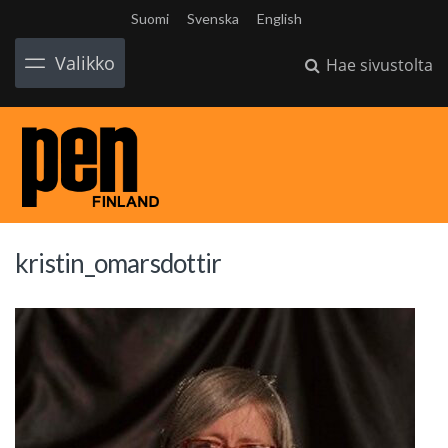
Suomi
Svenska
English
Valikko
Hae sivustolta
kristin_omarsdottir