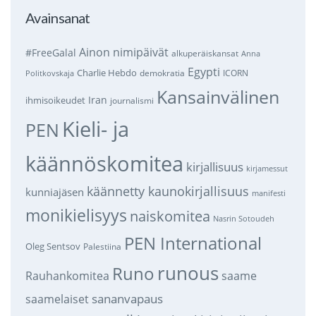
Avainsanat
Ainon nimipäivät
#FreeGalal
alkuperäiskansat
Anna
Egypti
Charlie Hebdo
demokratia
ICORN
Politkovskaja
Kansainvälinen
Iran
ihmisoikeudet
journalismi
Kieli- ja
PEN
käännöskomitea
kirjallisuus
kirjamessut
käännetty kaunokirjallisuus
kunniajäsen
manifesti
monikielisyys
naiskomitea
Nasrin Sotoudeh
PEN International
Oleg Sentsov
Palestiina
runous
Runo
saame
Rauhankomitea
sananvapaus
saamelaiset