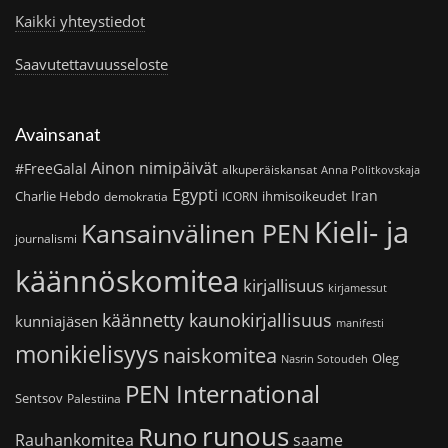
Kaikki yhteystiedot
Saavutettavuusseloste
Avainsanat
Ainon nimipäivät
#FreeGalal
alkuperäiskansat
Anna Politkovskaja
Egypti
Iran
Charlie Hebdo
ihmisoikeudet
demokratia
ICORN
Kieli- ja
Kansainvälinen PEN
journalismi
käännöskomitea
kirjallisuus
kirjamessut
käännetty kaunokirjallisuus
kunniajäsen
manifesti
monikielisyys
naiskomitea
Oleg
Nasrin Sotoudeh
PEN International
Sentsov
Palestiina
runous
Runo
saame
Rauhankomitea