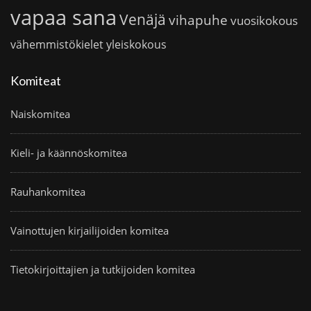
vapaa sana
Venäjä
vihapuhe
vuosikokous
vähemmistökielet
yleiskokous
Komiteat
Naiskomitea
Kieli- ja käännöskomitea
Rauhankomitea
Vainottujen kirjailijoiden komitea
Tietokirjoittajien ja tutkijoiden komitea