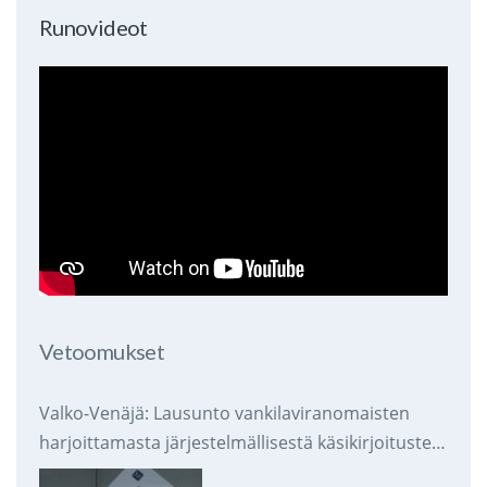
Runovideot
Vetoomukset
Valko-Venäjä: Lausunto vankilaviranomaisten
harjoittamasta järjestelmällisestä käsikirjoitusten
takavarikoinnista ja tuhoamisesta