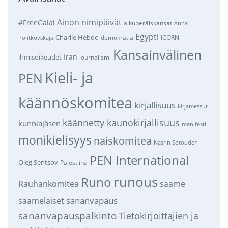
Ainon nimipäivät
#FreeGalal
alkuperäiskansat
Anna
Egypti
Charlie Hebdo
demokratia
ICORN
Politkovskaja
Kansainvälinen
Iran
ihmisoikeudet
journalismi
Kieli- ja
PEN
käännöskomitea
kirjallisuus
kirjamessut
käännetty kaunokirjallisuus
kunniajäsen
manifesti
monikielisyys
naiskomitea
Nasrin Sotoudeh
PEN International
Oleg Sentsov
Palestiina
runous
Runo
saame
Rauhankomitea
sananvapaus
saamelaiset
sananvapauspalkinto
Tietokirjoittajien ja