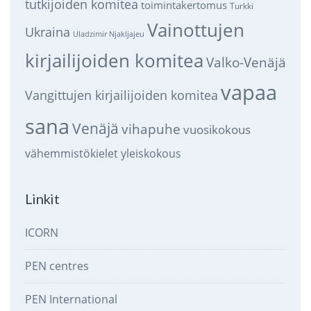
tutkijoiden komitea
toimintakertomus
Turkki
Vainottujen
Ukraina
Uladzimir Njakljajeu
kirjailijoiden komitea
Valko-Venäjä
vapaa
Vangittujen kirjailijoiden komitea
sana
Venäjä
vihapuhe
vuosikokous
vähemmistökielet
yleiskokous
Linkit
ICORN
PEN centres
PEN International