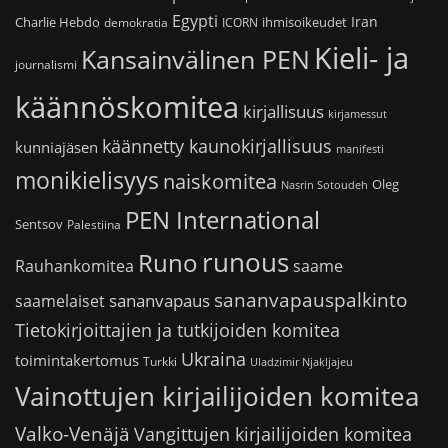
Egypti
Iran
Charlie Hebdo
ihmisoikeudet
demokratia
ICORN
Kieli- ja
Kansainvälinen PEN
journalismi
käännöskomitea
kirjallisuus
kirjamessut
käännetty kaunokirjallisuus
kunniajäsen
manifesti
monikielisyys
naiskomitea
Oleg
Nasrin Sotoudeh
PEN International
Sentsov
Palestiina
runous
Runo
saame
Rauhankomitea
sananvapauspalkinto
sananvapaus
saamelaiset
Tietokirjoittajien ja tutkijoiden komitea
Ukraina
toimintakertomus
Turkki
Uladzimir Njakljajeu
Vainottujen kirjailijoiden komitea
Valko-Venäjä
Vangittujen kirjailijoiden komitea