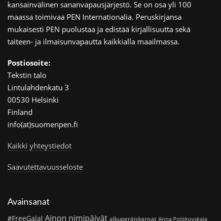
kansainvälinen sananvapausjärjestö. Se on osa yli 100
maassa toimivaa PEN Internationalia. Peruskirjansa
mukaisesti PEN puolustaa ja edistää kirjallisuutta sekä
taiteen- ja ilmaisunvapautta kaikkialla maailmassa.
Postiosoite:
Tekstin talo
Lintulahdenkatu 3
00530 Helsinki
Finland
info(at)suomenpen.fi
Kaikki yhteystiedot
Saavutettavuusseloste
Avainsanat
Ainon nimipäivät
#FreeGalal
alkuperäiskansat
Anna Politkovskaja