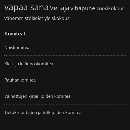
vapaa sana
Venäjä
vihapuhe
vuosikokous
vähemmistökielet
yleiskokous
Komiteat
Naiskomitea
Kieli- ja käännöskomitea
Rauhankomitea
Vainottujen kirjailijoiden komitea
Tietokirjoittajien ja tutkijoiden komitea