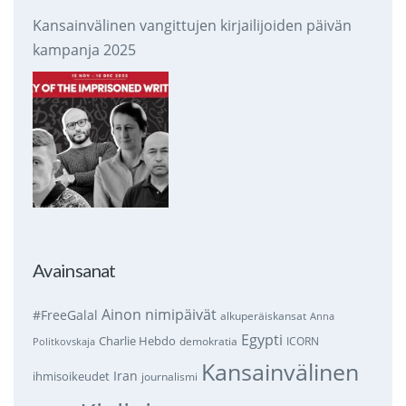
Kansainvälinen vangittujen kirjailijoiden päivän
kampanja 2025
Avainsanat
Ainon nimipäivät
#FreeGalal
alkuperäiskansat
Anna
Egypti
Charlie Hebdo
demokratia
ICORN
Politkovskaja
Kansainvälinen
Iran
ihmisoikeudet
journalismi