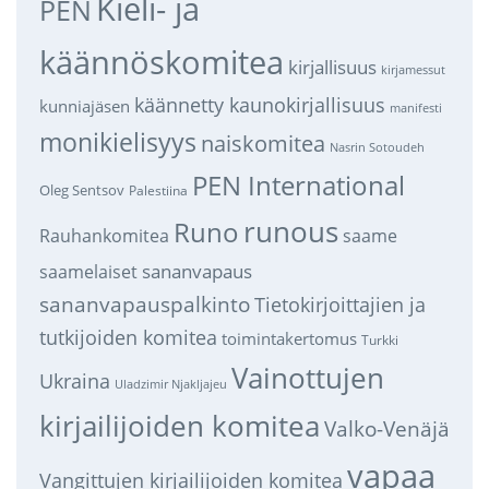
Kieli- ja
PEN
käännöskomitea
kirjallisuus
kirjamessut
käännetty kaunokirjallisuus
kunniajäsen
manifesti
monikielisyys
naiskomitea
Nasrin Sotoudeh
PEN International
Oleg Sentsov
Palestiina
runous
Runo
saame
Rauhankomitea
sananvapaus
saamelaiset
sananvapauspalkinto
Tietokirjoittajien ja
tutkijoiden komitea
toimintakertomus
Turkki
Vainottujen
Ukraina
Uladzimir Njakljajeu
kirjailijoiden komitea
Valko-Venäjä
vapaa
Vangittujen kirjailijoiden komitea