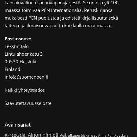
kansainvälinen sananvapausjärjestö. Se on osa yli 100
maassa toimivaa PEN Internationalia. Peruskirjansa
mukaisesti PEN puolustaa ja edistää kirjallisuutta sekä
taiteen- ja ilmaisunvapautta kaikkialla maailmassa.
Postiosoite:
Tekstin talo
Lintulahdenkatu 3
00530 Helsinki
Finland
info(at)suomenpen.fi
Kaikki yhteystiedot
Saavutettavuusseloste
Avainsanat
Ainon nimipäivät
#FreeGalal
alkuperäiskansat
Anna Politkovskaja