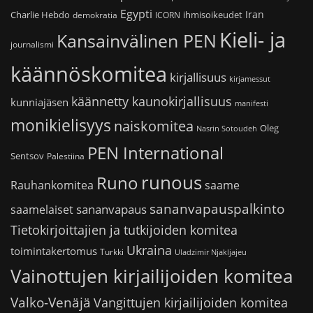
Egypti
Iran
Charlie Hebdo
ihmisoikeudet
demokratia
ICORN
Kieli- ja
Kansainvälinen PEN
journalismi
käännöskomitea
kirjallisuus
kirjamessut
käännetty kaunokirjallisuus
kunniajäsen
manifesti
monikielisyys
naiskomitea
Oleg
Nasrin Sotoudeh
PEN International
Sentsov
Palestiina
runous
Runo
saame
Rauhankomitea
sananvapauspalkinto
sananvapaus
saamelaiset
Tietokirjoittajien ja tutkijoiden komitea
Ukraina
toimintakertomus
Turkki
Uladzimir Njakljajeu
Vainottujen kirjailijoiden komitea
Valko-Venäjä
Vangittujen kirjailijoiden komitea