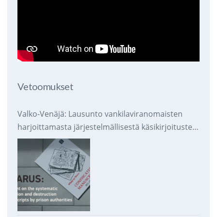
Vetoomukset
Valko-Venäjä: Lausunto vankilaviranomaisten
harjoittamasta järjestelmällisestä käsikirjoitusten
takavarikoinnista ja tuhoamisesta