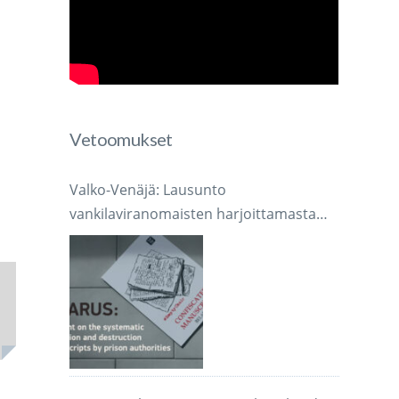
Vetoomukset
Valko-Venäjä: Lausunto
vankilaviranomaisten harjoittamasta
järjestelmällisestä käsikirjoitusten
takavarikoinnista ja tuhoamisesta