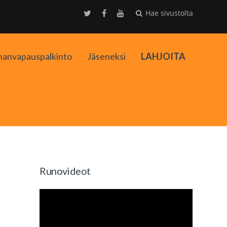
Hae sivustolta
nanvapauspalkinto
Jäseneksi
LAHJOITA
kko
Runovideot