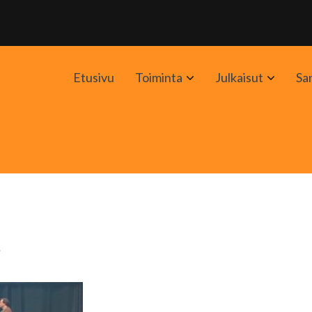
Avaa
Avaa
Etusivu
Toiminta
Julkaisut
Sa
alavalikko
alavali
t