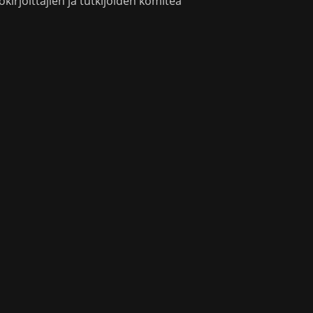
okirjoittajien ja tutkijoiden komitea