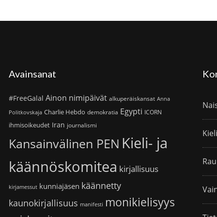
Avainsanat
Ko
Ainon nimipäivät
#FreeGalal
alkuperäiskansat
Anna
Nai
Egypti
Charlie Hebdo
demokratia
ICORN
Politkovskaja
Iran
ihmisoikeudet
journalismi
Kiel
Kieli- ja
Kansainvälinen PEN
Rau
käännöskomitea
kirjallisuus
käännetty
kunniajäsen
kirjamessut
Vain
monikielisyys
kaunokirjallisuus
manifesti