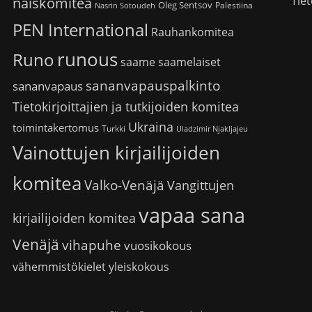
Tiet
naiskomitea
Oleg Sentsov
Palestiina
Nasrin Sotoudeh
PEN International
Rauhankomitea
runous
Runo
saame
saamelaiset
sananvapauspalkinto
sananvapaus
Tietokirjoittajien ja tutkijoiden komitea
Ukraina
toimintakertomus
Turkki
Uladzimir Njakljajeu
Vainottujen kirjailijoiden
komitea
Valko-Venäjä
Vangittujen
vapaa sana
kirjailijoiden komitea
Venäjä
vihapuhe
vuosikokous
vähemmistökielet
yleiskokous