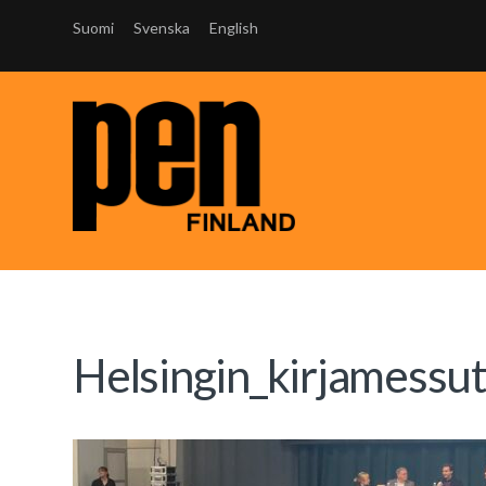
Suomi
Svenska
English
Helsingin_kirjamessu