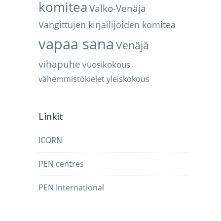
komitea
Valko-Venäjä
Vangittujen kirjailijoiden komitea
vapaa sana
Venäjä
vihapuhe
vuosikokous
vähemmistökielet
yleiskokous
Linkit
ICORN
PEN centres
PEN International