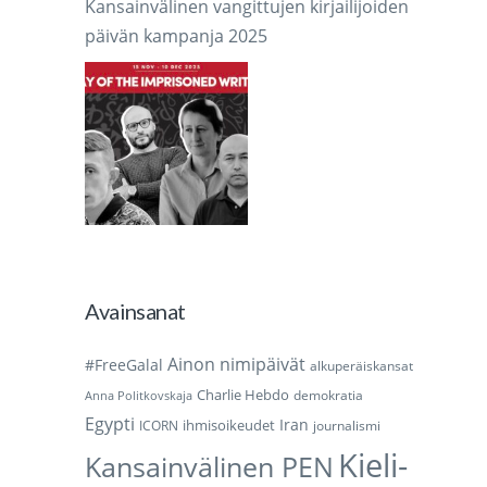
Kansainvälinen vangittujen kirjailijoiden
päivän kampanja 2025
Avainsanat
Ainon nimipäivät
#FreeGalal
alkuperäiskansat
Charlie Hebdo
demokratia
Anna Politkovskaja
Egypti
Iran
ihmisoikeudet
ICORN
journalismi
Kieli-
Kansainvälinen PEN