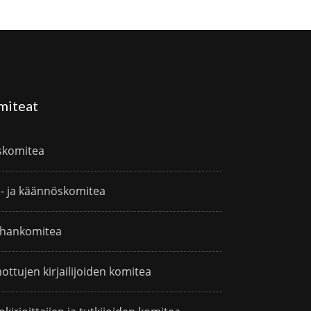
miteat
skomitea
i- ja käännöskomitea
hankomitea
ottujen kirjailijoiden komitea