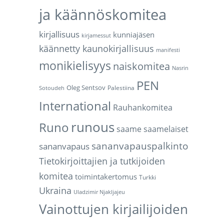
ja käännöskomitea
kirjallisuus
kunniajäsen
kirjamessut
käännetty kaunokirjallisuus
manifesti
monikielisyys
naiskomitea
Nasrin
PEN
Oleg Sentsov
Palestiina
Sotoudeh
International
Rauhankomitea
runous
Runo
saame
saamelaiset
sananvapauspalkinto
sananvapaus
Tietokirjoittajien ja tutkijoiden
komitea
toimintakertomus
Turkki
Ukraina
Uladzimir Njakljajeu
Vainottujen kirjailijoiden