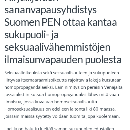
sananvapausyhdistys
Suomen PEN ottaa kantaa
sukupuoli- ja
seksuaalivähemmistöjen
ilmaisunvapauden puolesta
Seksuaalioikeuksia sekä seksuaalisuuteen ja sukupuoleen
liittyvää itsemääräämisoikeutta rajoittavia lakeja kutsutaan
homopropagandalaeiksi. Lain nimitys on peräisin Venäjältä,
jossa alettiin kutsua homopropagandaksi lähes mitä vaan
ilmaisua, jossa kuvataan homoseksuaalisuutta.
Homoseksuaalisuus on edelleen laitonta liki 80 maassa.
Joissain maissa syytetty voidaan tuomita jopa kuolemaan.
Laeilla on haluttu kieltää saman sukupuolen edustajien