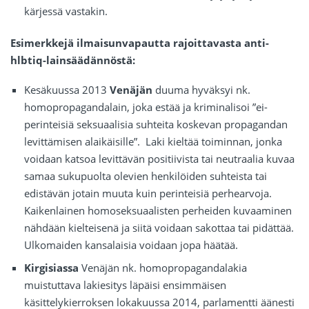
kärjessä vastakin.
Esimerkkejä ilmaisunvapautta rajoittavasta anti-
hlbtiq-lainsäädännöstä:
Kesäkuussa 2013
Venäjän
duuma hyväksyi nk.
homopropagandalain, joka estää ja kriminalisoi ”ei-
perinteisiä seksuaalisia suhteita koskevan propagandan
levittämisen alaikäisille”. Laki kieltää toiminnan, jonka
voidaan katsoa levittävän positiivista tai neutraalia kuvaa
samaa sukupuolta olevien henkilöiden suhteista tai
edistävän jotain muuta kuin perinteisiä perhearvoja.
Kaikenlainen homoseksuaalisten perheiden kuvaaminen
nähdään kielteisenä ja siitä voidaan sakottaa tai pidättää.
Ulkomaiden kansalaisia voidaan jopa häätää.
Kirgisiassa
Venäjän nk. homopropagandalakia
muistuttava lakiesitys läpäisi ensimmäisen
käsittelykierroksen lokakuussa 2014, parlamentti äänesti