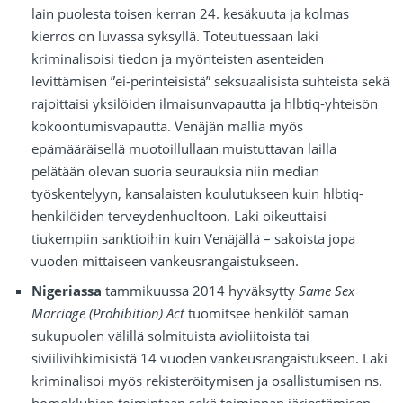
lain puolesta toisen kerran 24. kesäkuuta ja kolmas
kierros on luvassa syksyllä. Toteutuessaan laki
kriminalisoisi tiedon ja myönteisten asenteiden
levittämisen ”ei-perinteisistä” seksuaalisista suhteista sekä
rajoittaisi yksilöiden ilmaisunvapautta ja hlbtiq-yhteisön
kokoontumisvapautta. Venäjän mallia myös
epämääräisellä muotoillullaan muistuttavan lailla
pelätään olevan suoria seurauksia niin median
työskentelyyn, kansalaisten koulutukseen kuin hlbtiq-
henkilöiden terveydenhuoltoon. Laki oikeuttaisi
tiukempiin sanktioihin kuin Venäjällä – sakoista jopa
vuoden mittaiseen vankeusrangaistukseen.
Nigeriassa
tammikuussa 2014 hyväksytty
Same Sex
Marriage (Prohibition) Act
tuomitsee henkilöt saman
sukupuolen välillä solmituista avioliitoista tai
siviilivihkimisistä 14 vuoden vankeusrangaistukseen. Laki
kriminalisoi myös rekisteröitymisen ja osallistumisen ns.