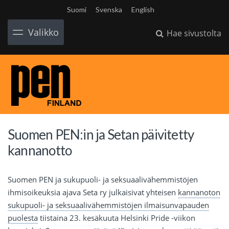
Suomi
Svenska
English
Valikko
Hae sivustolta
Suomen PEN:in ja Setan päivitetty
kannanotto
Suomen PEN ja sukupuoli- ja seksuaalivähemmistöjen
ihmisoikeuksia ajava Seta ry julkaisivat yhteisen
kannanoton
sukupuoli- ja seksuaalivähemmistöjen ilmaisunvapauden
puolesta
tiistaina 23. kesäkuuta Helsinki Pride -viikon