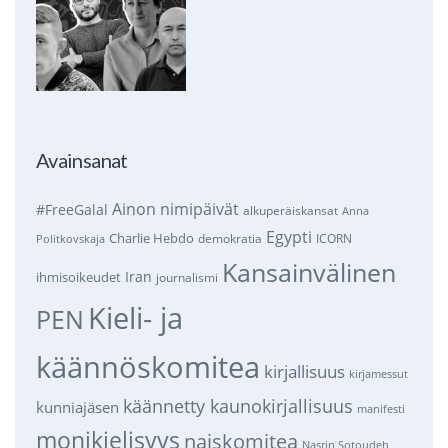
Avainsanat
Ainon nimipäivät
#FreeGalal
alkuperäiskansat
Anna
Egypti
Charlie Hebdo
demokratia
ICORN
Politkovskaja
Kansainvälinen
Iran
ihmisoikeudet
journalismi
Kieli- ja
PEN
käännöskomitea
kirjallisuus
kirjamessut
käännetty kaunokirjallisuus
kunniajäsen
manifesti
monikielisyys
naiskomitea
Nasrin Sotoudeh