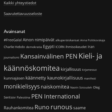
Kaikki yhteystiedot
Saavutettavuusseloste
Avainsanat
Ainon nimipäivät
#FreeGalal
alkuperäiskansat
Anna Politkovskaja
Egypti
Iran
Charlie Hebdo
ihmisoikeudet
demokratia
ICORN
Kieli- ja
Kansainvälinen PEN
journalismi
käännöskomitea
kirjallisuus
kirjamessut
käännetty kaunokirjallisuus
kunniajäsen
manifesti
monikielisyys
naiskomitea
Oleg
Nasrin Sotoudeh
PEN International
Sentsov
Palestiina
runous
Runo
saame
Rauhankomitea