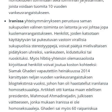
homoklubien toimintaan sekä toiminnan järjestämisen,
joista voidaan tuomita 10 vuoden
vankeusrangaistukseen.
Iranissa
yhteisymmärrykseen perustuva saman
sukupuolen välinen toiminta on laitonta ja voi johtaa jopa
kuolemanrangaistukseen. Henkilöt, joiden katsotaan
käyttäytyvän tai pukeutuvan vastoin virallisia
sukupuolisia stereotyyppejä, voivat päätyä mielivaltaisen
pidätyksen uhreiksi, vankeuteen, kidutetuiksi tai
ruoskituksi. Myös hlbtiq-yhteisön olemassaolosta
kirjoittavat henkilöt voivat joutua koston kohteeksi:
Siamak Ghaderi vapautettiin heinäkuussa 2014
kärsittyään neljän vuoden vankeusrangaistuksen
blogitekstinsä vuoksi, johon hän oli haastatellut iranilaisia
homoseksuaaleja. Artikkeli otti kantaa maan edellisen
presidentin, Mahmoud Ahmadinejadin, julkiseen
väitteeseen, jonka mukaan Iranissa ei ole
homoseksuaaleja. Ghaderi sai myös 60 raipaniskua