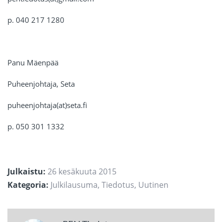
p. 040 217 1280
Panu Mäenpää
Puheenjohtaja, Seta
puheenjohtaja(at)seta.fi
p. 050 301 1332
Julkaistu:
26 kesäkuuta 2015
Kategoria:
Julkilausuma
,
Tiedotus
,
Uutinen