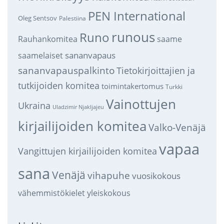
PEN International
Oleg Sentsov
Palestiina
runous
Runo
saame
Rauhankomitea
sananvapaus
saamelaiset
sananvapauspalkinto
Tietokirjoittajien ja
tutkijoiden komitea
toimintakertomus
Turkki
Vainottujen
Ukraina
Uladzimir Njakljajeu
kirjailijoiden komitea
Valko-Venäjä
vapaa
Vangittujen kirjailijoiden komitea
sana
Venäjä
vihapuhe
vuosikokous
vähemmistökielet
yleiskokous