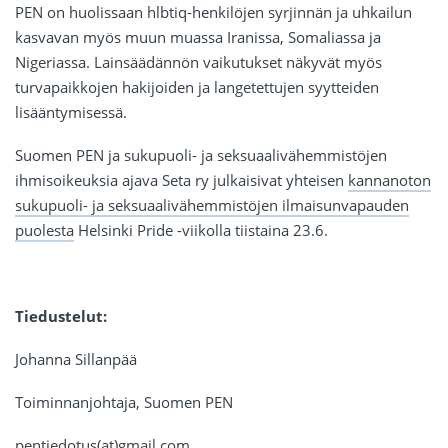
PEN on huolissaan hlbtiq-henkilöjen syrjinnän ja uhkailun
kasvavan myös muun muassa Iranissa, Somaliassa ja
Nigeriassa. Lainsäädännön vaikutukset näkyvät myös
turvapaikkojen hakijoiden ja langetettujen syytteiden
lisääntymisessä.
Suomen PEN ja sukupuoli- ja seksuaalivähemmistöjen
ihmisoikeuksia ajava Seta ry julkaisivat yhteisen
kannanoton
sukupuoli- ja seksuaalivähemmistöjen ilmaisunvapauden
puolesta
Helsinki Pride -viikolla tiistaina 23.6.
Tiedustelut:
Johanna Sillanpää
Toiminnanjohtaja, Suomen PEN
pentiedotus(at)gmail.com