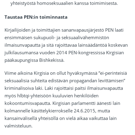
yhteistyöstä homoseksuaalien kanssa toimimisesta.
Taustaa PEN:in toiminnasta
Kirjailijoiden ja toimittajien sananvapausjärjestö PEN laati
ensimmäisen sukupuoli- ja seksuaalivähemmistön
ilmaisunvapautta ja sitä rajoittavaa lainsäädäntöä koskevan
julkilausumansa vuoden 2014 PEN-kongressissa Kirgisian
pääkaupungissa Bishkekissä.
Viime aikoina Kirgisia on ollut hyväksymässä ”ei-perinteisiä
seksuaalisia suhteita edistävän propagandan levittämisen”
kriminalisoiva laki. Laki rajoittaisi paitsi ilmaisunvapautta
myös hlbtqi-yhteisöön kuuluvien henkilöiden
kokoontumisvapautta. Kirgisian parlamentti äänesti lain
kolmannelle käsittelykierrokselle 24.6.2015, mutta
kansainvälisellä yhteisöllä on vielä aikaa vaikuttaa lain
valmisteluun.