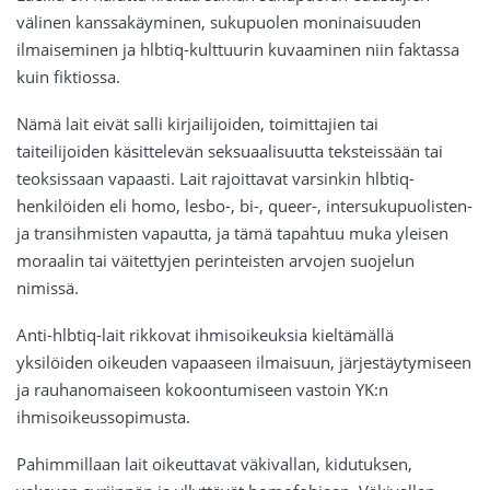
välinen kanssakäyminen, sukupuolen moninaisuuden
ilmaiseminen ja hlbtiq-kulttuurin kuvaaminen niin faktassa
kuin fiktiossa.
Nämä lait eivät salli kirjailijoiden, toimittajien tai
taiteilijoiden käsittelevän seksuaalisuutta teksteissään tai
teoksissaan vapaasti. Lait rajoittavat varsinkin hlbtiq-
henkilöiden eli homo, lesbo-, bi-, queer-, intersukupuolisten-
ja transihmisten vapautta, ja tämä tapahtuu muka yleisen
moraalin tai väitettyjen perinteisten arvojen suojelun
nimissä.
Anti-hlbtiq-lait rikkovat ihmisoikeuksia kieltämällä
yksilöiden oikeuden vapaaseen ilmaisuun, järjestäytymiseen
ja rauhanomaiseen kokoontumiseen vastoin YK:n
ihmisoikeussopimusta.
Pahimmillaan lait oikeuttavat väkivallan, kidutuksen,