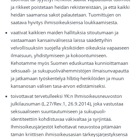
ja rikkeet poistetaan heidän rekistereistään, ja että kaikki
heidän saamansa sakot palautetaan. Tuomittujen on
saatava hyvitys ihmisoikeuksiensa loukkaamisesta.
vaativat kaikkien maiden hallituksia sitoutumaan ja
vastaamaan kansainvälisessä laissa säädettyihin
velvollisuuksiin suojella yksiköiden oikeuksia vapaaseen
ilmaisuun, yhdistymiseen ja kokoontumiseen.
Kehotamme myös Suomen eduskuntaa kunnioittamaan
seksuaali- ja sukupuolivähemmistöjen ilmaisunvapautta
ja jatkamaan työskentelyä hlbtiq-henkilöiden ja muun
kansanosan välisen tasa-arvon edistämiseksi.
toivottavat tervetulleeksi YK:n Ihmisoikeusneuvoston
julkilausuman (L.27/Rev.1, 26.9.2014), joka vastustaa
seksuaaliseen suuntautumiseen ja sukupuoli-
identiteettiin kohdistuvaa väkivaltaa ja syrjintää.
Ihmisoikeusjärjestöt kehottavat neuvostoa pitämään
tämän kriittisen ihmisoikeusasian tärkeysjärjestyksensä