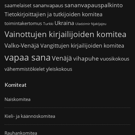
sananvapauspalkinto
sananvapaus
saamelaiset
Tietokirjoittajien ja tutkijoiden komitea
Ukraina
toimintakertomus
Turkki
Uladzimir Njakljajeu
Vainottujen kirjailijoiden komitea
Valko-Venäjä
Vangittujen kirjailijoiden komitea
vapaa sana
Venäjä
vihapuhe
vuosikokous
vähemmistökielet
yleiskokous
Komiteat
Naiskomitea
Kieli- ja käännöskomitea
Rauhankomitea