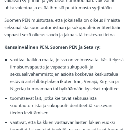
vakavan syrjinnän ja yllyttävät homofobiaan. Väkivallan
uhka vaientaa ja estää ihmisiä puuttumasta syrjintään.
Suomen PEN muistuttaa, että jokaisella on oikeus ilmaista
seksuaalista suuntautumistaan ja sukupuoli-identiteettiään
vapaasti sekä oikeus saada ja jakaa sitä koskevaa tietoa.
Kansainvälinen PEN, Suomen PEN ja Seta ry:
vaativat kaikkia maita, joissa on voimassa tai käsittelyssä
ilmaisunvapautta ja vapaata sukupuoli- ja
seksuaalivähemmistöjen asioita koskevaa keskustelua
estäviä anti-hlbtiq-lakeja (kuten Iran, Venäjä, Kirgisia ja
Nigeria) kumoamaan tai hylkäämään kyseiset rajoitteet.
tuomitsevat lait, jotka kieltävät seksuaalista
suuntautumista ja sukupuoli-identiteettiä koskevan
tiedon levittämisen.
vaativat, että kaikkien vastaavanlaisten lakien vuoksi
tuomitut tai syytetyt henkilöt saavat vapauttavat tuomiot