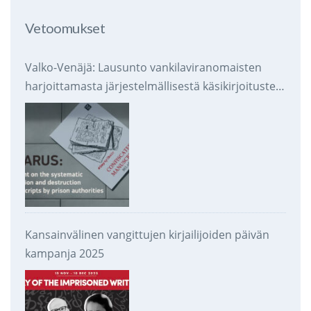
Vetoomukset
Valko-Venäjä: Lausunto vankilaviranomaisten
harjoittamasta järjestelmällisestä käsikirjoitusten
takavarikoinnista ja tuhoamisesta
Kansainvälinen vangittujen kirjailijoiden päivän
kampanja 2025