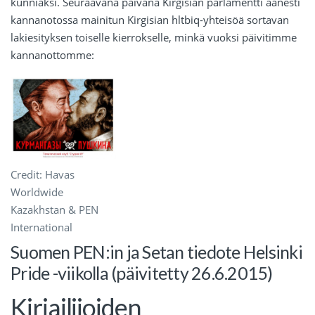
kunniaksi. Seuraavana päivänä Kirgisian parlamentti äänesti
kannanotossa mainitun Kirgisian hltbiq-yhteisöä sortavan
lakiesityksen toiselle kierrokselle, minkä vuoksi päivitimme
kannanottomme:
Credit: Havas
Worldwide
Kazakhstan & PEN
International
Suomen PEN:in ja Setan tiedote Helsinki
Pride -viikolla (päivitetty 26.6.2015)
Kirjailijoiden