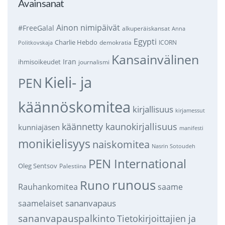
Avainsanat
Ainon nimipäivät
#FreeGalal
alkuperäiskansat
Anna
Egypti
Charlie Hebdo
demokratia
ICORN
Politkovskaja
Kansainvälinen
Iran
ihmisoikeudet
journalismi
Kieli- ja
PEN
käännöskomitea
kirjallisuus
kirjamessut
käännetty kaunokirjallisuus
kunniajäsen
manifesti
monikielisyys
naiskomitea
Nasrin Sotoudeh
PEN International
Oleg Sentsov
Palestiina
runous
Runo
saame
Rauhankomitea
sananvapaus
saamelaiset
sananvapauspalkinto
Tietokirjoittajien ja