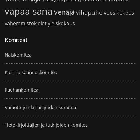
vapaa sana
Venäjä
vihapuhe
vuosikokous
vähemmistökielet
yleiskokous
Komiteat
Naiskomitea
Kieli- ja käännöskomitea
Rauhankomitea
Vainottujen kirjailijoiden komitea
Tietokirjoittajien ja tutkijoiden komitea