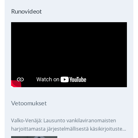
Runovideot
Vetoomukset
Valko-Venäjä: Lausunto vankilaviranomaisten
harjoittamasta järjestelmällisestä käsikirjoitusten
takavarikoinnista ja tuhoamisesta