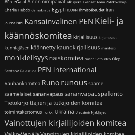
Ainon nimipäivät
#FreeGalal
alkuperäiskansat
Anna Politkovskaja
Egypti
Iran
Charlie Hebdo
ihmisoikeudet
demokratia
ICORN
Kieli- ja
Kansainvälinen PEN
journalismi
käännöskomitea
kirjallisuus
kirjamessut
käännetty kaunokirjallisuus
kunniajäsen
manifesti
monikielisyys
naiskomitea
Oleg
Nasrin Sotoudeh
PEN International
Sentsov
Palestiina
runous
Runo
saame
Rauhankomitea
sananvapauspalkinto
sananvapaus
saamelaiset
Tietokirjoittajien ja tutkijoiden komitea
Ukraina
toimintakertomus
Turkki
Uladzimir Njakljajeu
Vainottujen kirjailijoiden komitea
Valko-Venäjä
Vangittujen kirjailijoiden komitea