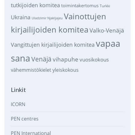
tutkijoiden komitea
toimintakertomus
Turkki
Vainottujen
Ukraina
Uladzimir Njakljajeu
kirjailijoiden komitea
Valko-Venäjä
vapaa
Vangittujen kirjailijoiden komitea
sana
Venäjä
vihapuhe
vuosikokous
vähemmistökielet
yleiskokous
Linkit
ICORN
PEN centres
PEN International