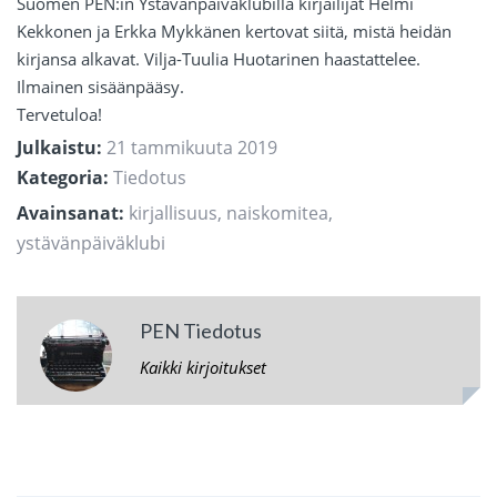
Suomen PEN:in Ystävänpäiväklubilla kirjailijat Helmi
Kekkonen ja Erkka Mykkänen kertovat siitä, mistä heidän
kirjansa alkavat. Vilja-Tuulia Huotarinen haastattelee.
Ilmainen sisäänpääsy.
Tervetuloa!
Julkaistu:
21 tammikuuta 2019
Kategoria:
Tiedotus
Avainsanat:
kirjallisuus
,
naiskomitea
,
ystävänpäiväklubi
PEN Tiedotus
Kaikki kirjoitukset