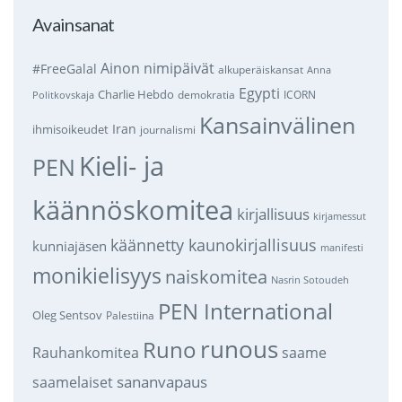
Avainsanat
Ainon nimipäivät
#FreeGalal
alkuperäiskansat
Anna
Egypti
Charlie Hebdo
demokratia
ICORN
Politkovskaja
Kansainvälinen
Iran
ihmisoikeudet
journalismi
Kieli- ja
PEN
käännöskomitea
kirjallisuus
kirjamessut
käännetty kaunokirjallisuus
kunniajäsen
manifesti
monikielisyys
naiskomitea
Nasrin Sotoudeh
PEN International
Oleg Sentsov
Palestiina
runous
Runo
saame
Rauhankomitea
sananvapaus
saamelaiset