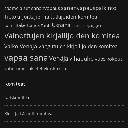
sananvapauspalkinto
sananvapaus
saamelaiset
Tietokirjoittajien ja tutkijoiden komitea
Ukraina
toimintakertomus
Turkki
Uladzimir Njakljajeu
Vainottujen kirjailijoiden komitea
Valko-Venäjä
Vangittujen kirjailijoiden komitea
vapaa sana
Venäjä
vihapuhe
vuosikokous
vähemmistökielet
yleiskokous
Komiteat
Naiskomitea
Kieli- ja käännöskomitea