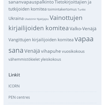
sananvapauspalkinto
Tietokirjoittajien ja
tutkijoiden komitea
toimintakertomus
Turkki
Vainottujen
Ukraina
Uladzimir Njakljajeu
kirjailijoiden komitea
Valko-Venäjä
vapaa
Vangittujen kirjailijoiden komitea
sana
Venäjä
vihapuhe
vuosikokous
vähemmistökielet
yleiskokous
Linkit
ICORN
PEN centres