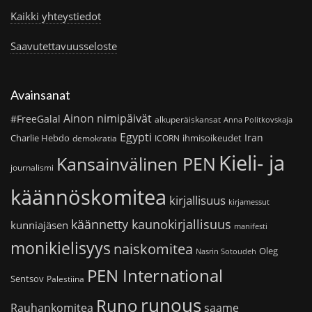
Kaikki yhteystiedot
Saavutettavuusseloste
Avainsanat
Ainon nimipäivät
#FreeGalal
alkuperäiskansat
Anna Politkovskaja
Egypti
Iran
Charlie Hebdo
ihmisoikeudet
demokratia
ICORN
Kieli- ja
Kansainvälinen PEN
journalismi
käännöskomitea
kirjallisuus
kirjamessut
käännetty kaunokirjallisuus
kunniajäsen
manifesti
monikielisyys
naiskomitea
Oleg
Nasrin Sotoudeh
PEN International
Sentsov
Palestiina
runous
Runo
saame
Rauhankomitea