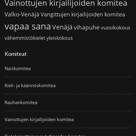
Vainottujen kirjailijoiden komitea
Valko-Venäjä
Vangittujen kirjailijoiden komitea
vapaa sana
Venäjä
vihapuhe
vuosikokous
vähemmistökielet
yleiskokous
Komiteat
Naiskomitea
Kieli- ja käännöskomitea
Rauhankomitea
Vainottujen kirjailijoiden komitea