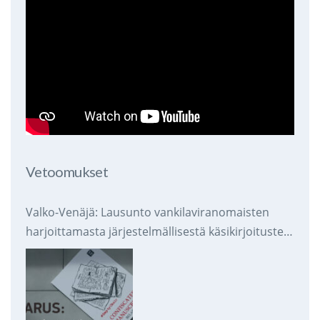
Vetoomukset
Valko-Venäjä: Lausunto vankilaviranomaisten
harjoittamasta järjestelmällisestä käsikirjoitusten
takavarikoinnista ja tuhoamisesta