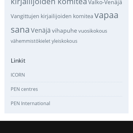
kirjailijoiden komitea
Valko-Venäjä
vapaa
Vangittujen kirjailijoiden komitea
sana
Venäjä
vihapuhe
vuosikokous
vähemmistökielet
yleiskokous
Linkit
ICORN
PEN centres
PEN International