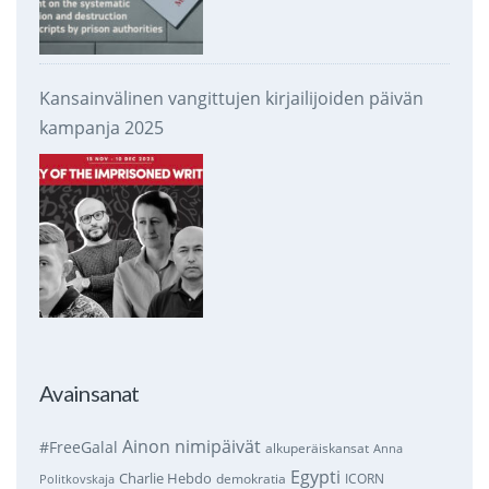
Kansainvälinen vangittujen kirjailijoiden päivän
kampanja 2025
Avainsanat
Ainon nimipäivät
#FreeGalal
alkuperäiskansat
Anna
Egypti
Charlie Hebdo
demokratia
ICORN
Politkovskaja