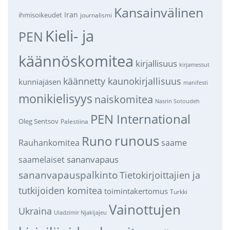
Kansainvälinen
Iran
ihmisoikeudet
journalismi
Kieli- ja
PEN
käännöskomitea
kirjallisuus
kirjamessut
käännetty kaunokirjallisuus
kunniajäsen
manifesti
monikielisyys
naiskomitea
Nasrin Sotoudeh
PEN International
Oleg Sentsov
Palestiina
runous
Runo
saame
Rauhankomitea
sananvapaus
saamelaiset
sananvapauspalkinto
Tietokirjoittajien ja
tutkijoiden komitea
toimintakertomus
Turkki
Vainottujen
Ukraina
Uladzimir Njakljajeu