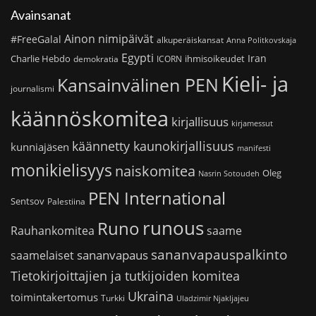
Avainsanat
Ainon nimipäivät
#FreeGalal
alkuperäiskansat
Anna Politkovskaja
Egypti
Iran
Charlie Hebdo
ihmisoikeudet
demokratia
ICORN
Kieli- ja
Kansainvälinen PEN
journalismi
käännöskomitea
kirjallisuus
kirjamessut
käännetty kaunokirjallisuus
kunniajäsen
manifesti
monikielisyys
naiskomitea
Oleg
Nasrin Sotoudeh
PEN International
Sentsov
Palestiina
runous
Runo
saame
Rauhankomitea
sananvapauspalkinto
sananvapaus
saamelaiset
Tietokirjoittajien ja tutkijoiden komitea
Ukraina
toimintakertomus
Turkki
Uladzimir Njakljajeu