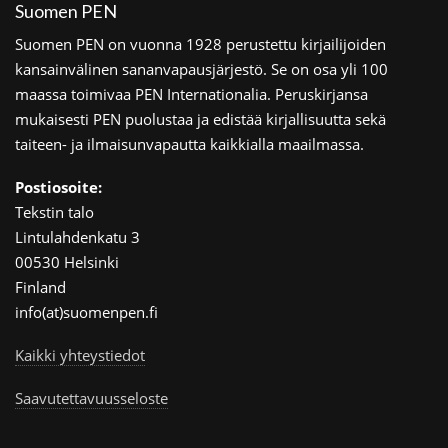
Suomen PEN
Suomen PEN on vuonna 1928 perustettu kirjailijoiden
kansainvälinen sananvapausjärjestö. Se on osa yli 100
maassa toimivaa PEN Internationalia. Peruskirjansa
mukaisesti PEN puolustaa ja edistää kirjallisuutta sekä
taiteen- ja ilmaisunvapautta kaikkialla maailmassa.
Postiosoite:
Tekstin talo
Lintulahdenkatu 3
00530 Helsinki
Finland
info(at)suomenpen.fi
Kaikki yhteystiedot
Saavutettavuusseloste