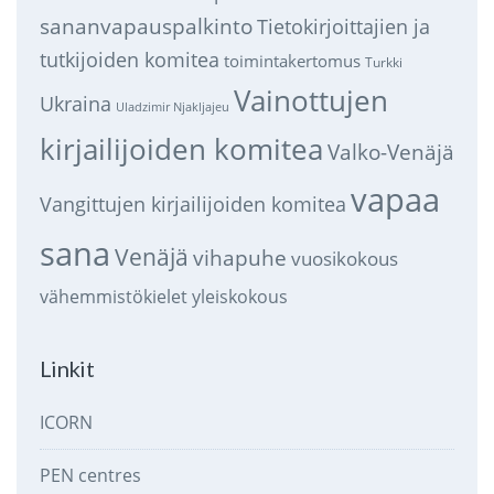
sananvapauspalkinto
Tietokirjoittajien ja
tutkijoiden komitea
toimintakertomus
Turkki
Vainottujen
Ukraina
Uladzimir Njakljajeu
kirjailijoiden komitea
Valko-Venäjä
vapaa
Vangittujen kirjailijoiden komitea
sana
Venäjä
vihapuhe
vuosikokous
vähemmistökielet
yleiskokous
Linkit
ICORN
PEN centres