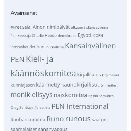
Avainsanat
Ainon nimipäivät
#FreeGalal
alkuperäiskansat
Anna
Egypti
Charlie Hebdo
demokratia
ICORN
Politkovskaja
Kansainvälinen
Iran
ihmisoikeudet
journalismi
Kieli- ja
PEN
käännöskomitea
kirjallisuus
kirjamessut
käännetty kaunokirjallisuus
kunniajäsen
manifesti
monikielisyys
naiskomitea
Nasrin Sotoudeh
PEN International
Oleg Sentsov
Palestiina
runous
Runo
saame
Rauhankomitea
sananvapaus
saamelaiset