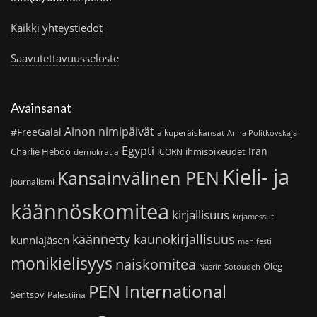
Kaikki yhteystiedot
Saavutettavuusseloste
Avainsanat
Ainon nimipäivät
#FreeGalal
alkuperäiskansat
Anna Politkovskaja
Egypti
Iran
Charlie Hebdo
ihmisoikeudet
demokratia
ICORN
Kieli- ja
Kansainvälinen PEN
journalismi
käännöskomitea
kirjallisuus
kirjamessut
käännetty kaunokirjallisuus
kunniajäsen
manifesti
monikielisyys
naiskomitea
Oleg
Nasrin Sotoudeh
PEN International
Sentsov
Palestiina