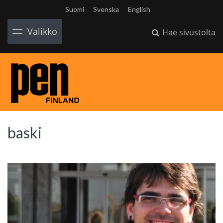
Suomi
Svenska
English
Valikko
Hae sivustolta
baski