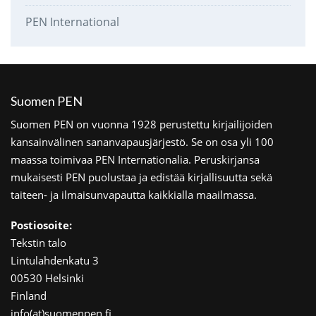
PEN International
Suomen PEN
Suomen PEN on vuonna 1928 perustettu kirjailijoiden
kansainvälinen sananvapausjärjestö. Se on osa yli 100
maassa toimivaa PEN Internationalia. Peruskirjansa
mukaisesti PEN puolustaa ja edistää kirjallisuutta sekä
taiteen- ja ilmaisunvapautta kaikkialla maailmassa.
Postiosoite:
Tekstin talo
Lintulahdenkatu 3
00530 Helsinki
Finland
info(at)suomenpen.fi