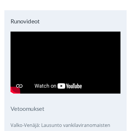
Runovideot
Vetoomukset
Valko-Venäjä: Lausunto vankilaviranomaisten