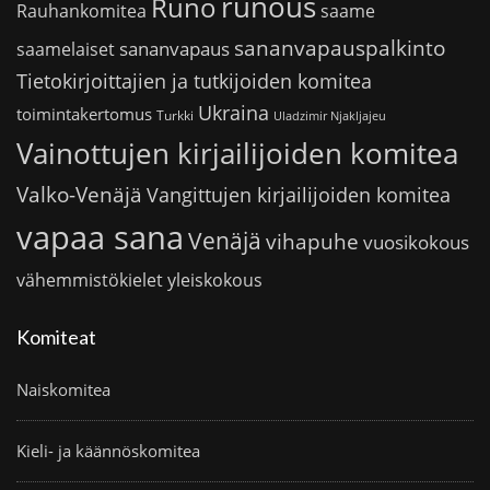
runous
Runo
saame
Rauhankomitea
sananvapauspalkinto
sananvapaus
saamelaiset
Tietokirjoittajien ja tutkijoiden komitea
Ukraina
toimintakertomus
Turkki
Uladzimir Njakljajeu
Vainottujen kirjailijoiden komitea
Valko-Venäjä
Vangittujen kirjailijoiden komitea
vapaa sana
Venäjä
vihapuhe
vuosikokous
vähemmistökielet
yleiskokous
Komiteat
Naiskomitea
Kieli- ja käännöskomitea