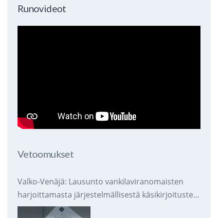
Runovideot
Vetoomukset
Valko-Venäjä: Lausunto vankilaviranomaisten
harjoittamasta järjestelmällisestä käsikirjoitusten
takavarikoinnista ja tuhoamisesta