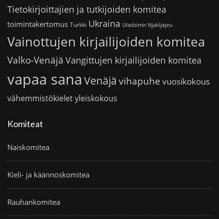
Tietokirjoittajien ja tutkijoiden komitea
Ukraina
toimintakertomus
Turkki
Uladzimir Njakljajeu
Vainottujen kirjailijoiden komitea
Valko-Venäjä
Vangittujen kirjailijoiden komitea
vapaa sana
Venäjä
vihapuhe
vuosikokous
vähemmistökielet
yleiskokous
Komiteat
Naiskomitea
Kieli- ja käännöskomitea
Rauhankomitea