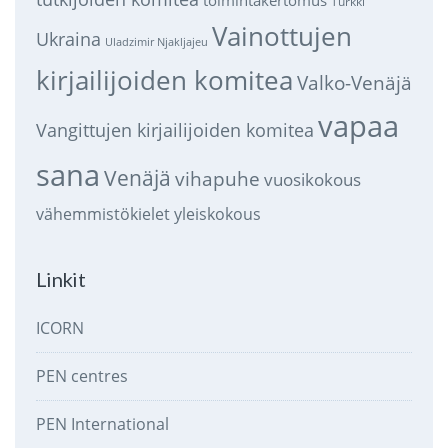
Turkki
Vainottujen
Ukraina
Uladzimir Njakljajeu
kirjailijoiden komitea
Valko-Venäjä
vapaa
Vangittujen kirjailijoiden komitea
sana
Venäjä
vihapuhe
vuosikokous
vähemmistökielet
yleiskokous
Linkit
ICORN
PEN centres
PEN International