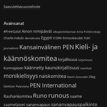
Saavutettavuusseloste
Avainsanat
Ainon nimipäivät
#FreeGalal
alkuperäiskansat
Anna Politkovskaja
Egypti
Iran
Charlie Hebdo
ihmisoikeudet
demokratia
ICORN
Kieli- ja
Kansainvälinen PEN
journalismi
käännöskomitea
kirjallisuus
kirjamessut
käännetty kaunokirjallisuus
kunniajäsen
manifesti
monikielisyys
naiskomitea
Oleg
Nasrin Sotoudeh
PEN International
Sentsov
Palestiina
runous
Runo
saame
Rauhankomitea
sananvapauspalkinto
sananvapaus
saamelaiset