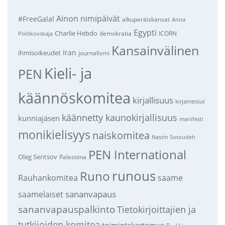
Ainon nimipäivät
#FreeGalal
alkuperäiskansat
Anna
Egypti
Charlie Hebdo
demokratia
ICORN
Politkovskaja
Kansainvälinen
Iran
ihmisoikeudet
journalismi
Kieli- ja
PEN
käännöskomitea
kirjallisuus
kirjamessut
käännetty kaunokirjallisuus
kunniajäsen
manifesti
monikielisyys
naiskomitea
Nasrin Sotoudeh
PEN International
Oleg Sentsov
Palestiina
runous
Runo
saame
Rauhankomitea
sananvapaus
saamelaiset
sananvapauspalkinto
Tietokirjoittajien ja
tutkijoiden komitea
toimintakertomus