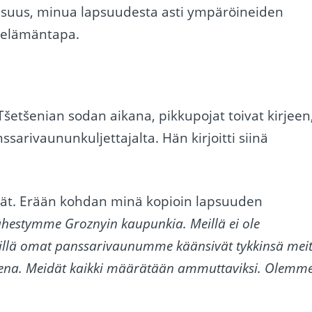
llisuus, minua lapsuudesta asti ympäröineiden
en elämäntapa.
tšenian sodan aikana, pikkupojat toivat kirjeen
nssarivaununkuljettajalta. Hän kirjoitti siinä
ivät. Erään kohdan minä kopioin lapsuuden
hestymme Groznyin kaupunkia. Meillä ei ole
sillä omat panssarivaunumme käänsivät tykkinsä mei
utena. Meidät kaikki määrätään ammuttaviksi. Olemm