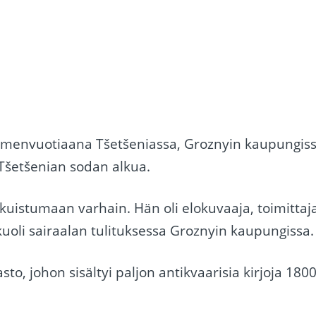
mmenvuotiaana Tšetšeniassa, Groznyin kaupungiss
šetšenian sodan alkua.
kuistumaan varhain. Hän oli elokuvaaja, toimittaj
oli sairaalan tulituksessa Groznyin kaupungissa.
to, johon sisältyi paljon antikvaarisia kirjoja 1800