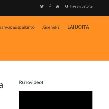
Hae sivustolta
nanvapauspalkinto
Jäseneksi
LAHJOITA
kko
a
Runovideot