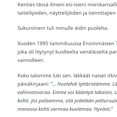
Kenties tässä ilmeni esi-isieni monikansa
taiteilijoiden, näyttelijöiden ja toimittaji
Sukunimeni tuli minulle äidin puolelta.
Vuoden 1995 tammikuussa Ensimmäisen Tše
joka oli löytynyt kuolleelta venäläiseltä pa
vaimolleen.
Koko talomme luki sen. Iäkkäät naiset itk
päiväkirjaani:
”… Huolehdi tyttäristämme. Lä
valinnanvaraa. Emme voi kääntyä takaisin, 
kohti. Jos palaamme, sitä pidetään petturu
menossa kohti varmaa kuolemaa. Hyvästi
.”