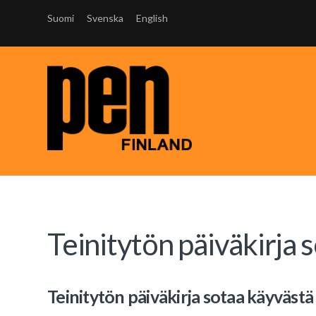
Suomi
Svenska
English
Teinitytön päiväkirja 
Teinitytön päiväkirja sotaa käyvästä