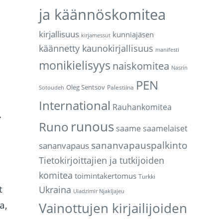
ja käännöskomitea
kirjallisuus
kunniajäsen
kirjamessut
käännetty kaunokirjallisuus
manifesti
monikielisyys
naiskomitea
Nasrin
PEN
Oleg Sentsov
Palestiina
Sotoudeh
International
Rauhankomitea
.
runous
Runo
saame
saamelaiset
sananvapauspalkinto
sananvapaus
Tietokirjoittajien ja tutkijoiden
komitea
toimintakertomus
Turkki
t
Ukraina
Uladzimir Njakljajeu
a,
Vainottujen kirjailijoiden