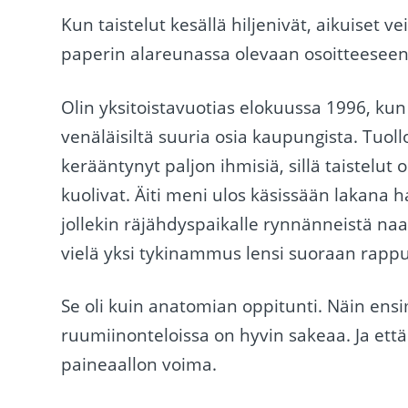
Kun taistelut kesällä hiljenivät, aikuiset v
paperin alareunassa olevaan osoitteeseen
Olin yksitoistavuotias elokuussa 1996, kun
venäläisiltä suuria osia kaupungista. Tu
kerääntynyt paljon ihmisiä, sillä taistelut 
kuolivat. Äiti meni ulos käsissään lakana 
jollekin räjähdyspaikalle rynnänneistä naa
vielä yksi tykinammus lensi suoraan rappuun
Se oli kuin anatomian oppitunti. Näin ensi
ruumiinonteloissa on hyvin sakeaa. Ja ett
paineaallon voima.