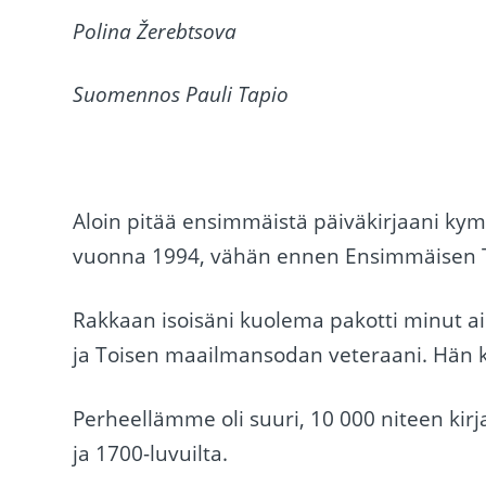
Polina Žerebtsova
Suomennos Pauli Tapio
Aloin pitää ensimmäistä päiväkirjaani ky
vuonna 1994, vähän ennen Ensimmäisen T
Rakkaan isoisäni kuolema pakotti minut ai
ja Toisen maailmansodan veteraani. Hän ku
Perheellämme oli suuri, 10 000 niteen kirjas
ja 1700-luvuilta.