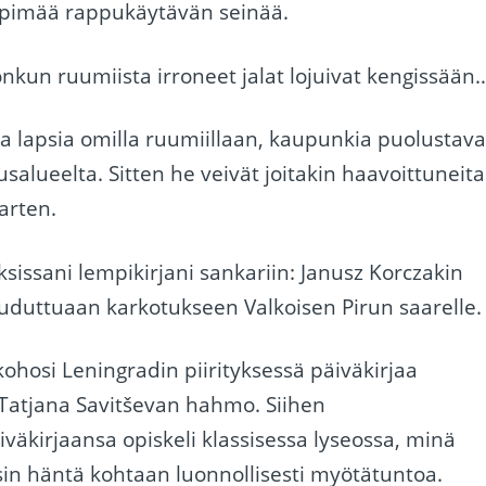
 repimää rappukäytävän seinää.
nkun ruumiista irroneet jalat lojuivat kengissään
ja lapsia omilla ruumiillaan, kaupunkia puolustava
salueelta. Sitten he veivät joitakin haavoittuneita
arten.
sissani lempikirjani sankariin: Janusz Korczakin
 jouduttuaan karkotukseen Valkoisen Pirun saarelle.
ohosi Leningradin piirityksessä päiväkirjaa
 Tatjana Savitševan hahmo. Siihen
väkirjaansa opiskeli klassisessa lyseossa, minä
in häntä kohtaan luonnollisesti myötätuntoa.