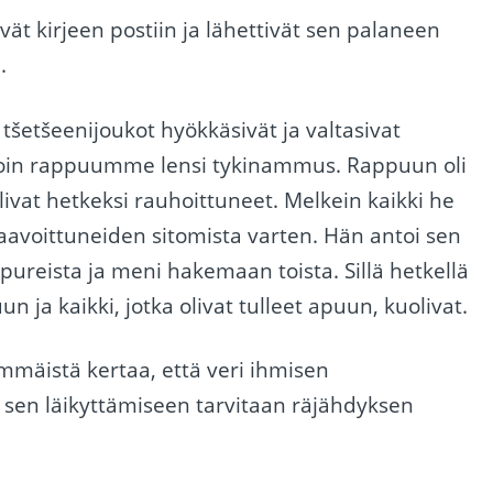
eivät kirjeen postiin ja lähettivät sen palaneen
.
 tšetšeenijoukot hyökkäsivät ja valtasivat
olloin rappuumme lensi tykinammus. Rappuun oli
olivat hetkeksi rauhoittuneet. Melkein kaikki he
haavoittuneiden sitomista varten. Hän antoi sen
pureista ja meni hakemaan toista. Sillä hetkellä
 ja kaikki, jotka olivat tulleet apuun, kuolivat.
mmäistä kertaa, että veri ihmisen
ä sen läikyttämiseen tarvitaan räjähdyksen