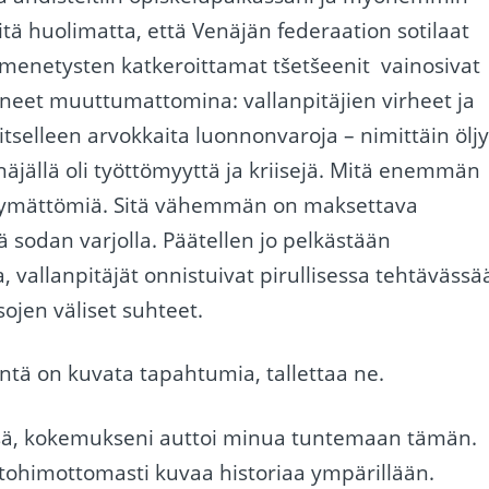
ä huolimatta, että Venäjän federaation sotilaat
ä menetysten katkeroittamat tšetšeenit vainosivat
yneet muuttumattomina: vallanpitäjien virheet ja
tselleen arvokkaita luonnonvaroja – nimittäin ölj
äjällä oli työttömyyttä ja kriisejä. Mitä enemmän
ytymättömiä. Sitä vähemmän on maksettava
ä sodan varjolla. Päätellen jo pelkästään
, vallanpitäjät onnistuivat pirullisessa tehtävässä
nsojen väliset suhteet.
tä on kuvata tapahtumia, tallettaa ne.
ssä, kokemukseni auttoi minua tuntemaan tämän.
tohimottomasti kuvaa historiaa ympärillään.