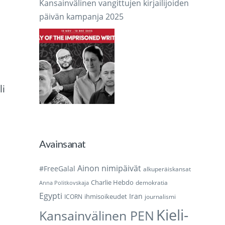
Kansainvälinen vangittujen kirjailijoiden
päivän kampanja 2025
li
Avainsanat
Ainon nimipäivät
#FreeGalal
alkuperäiskansat
Charlie Hebdo
demokratia
Anna Politkovskaja
Egypti
Iran
ihmisoikeudet
ICORN
journalismi
Kieli-
Kansainvälinen PEN