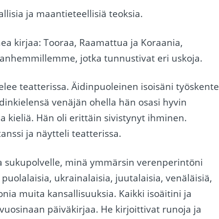
allisia ja maantieteellisiä teoksia.
ea kirjaa: Tooraa, Raamattua ja Koraania,
vanhemmillemme, jotka tunnustivat eri uskoja.
ttelee teatterissa. Äidinpuoleinen isoisäni työskente
Äidinkielensä venäjän ohella hän osasi hyvin
 kieliä. Hän oli erittäin sivistynyt ihminen.
anssi ja näytteli teatterissa.
lta sukupolvelle, minä ymmärsin verenperintöni
alaisia, ukrainalaisia, juutalaisia, venäläisiä,
nia muita kansallisuuksia. Kaikki isoäitini ja
vuosinaan päiväkirjaa. He kirjoittivat runoja ja