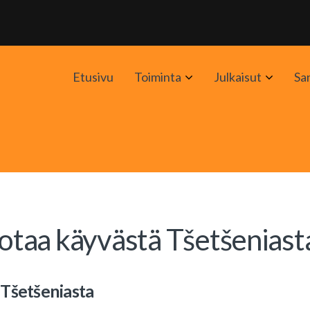
Avaa
Avaa
Etusivu
Toiminta
Julkaisut
Sa
alavalikko
alavali
sotaa käyvästä Tšetšeniast
 Tšetšeniasta