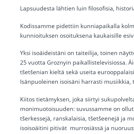
Lapsuudesta lähtien luin filosofisia, histori
Kodissamme pidettiin kunniapaikalla kolm
kunnioituksen osoituksena kaukaisille esi
Yksi isoäideistäni on taiteilija, toinen näy
25 vuotta Groznyin paikallistelevisiossa. 
tšetšenian kieltä sekä useita eurooppalaisia
Isänpuoleinen isoisäni harrasti musiikkia, t
Kiitos tietämyksen, joka siirtyi sukupolve
monimuotoisuuden: suvussamme on ollut puol
tšerkessejä, ranskalaisia, tšetšeenejä ja mo
isoisoäitini pitivät murrosiässä ja nuoruus