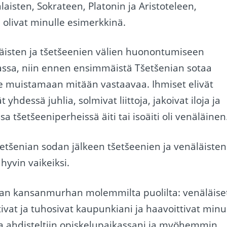
aisten, Sokrateen, Platonin ja Aristoteleen,
olivat minulle esimerkkinä.
läisten ja tšetšeenien välien huonontumiseen
assa, niin ennen ensimmäistä Tšetšenian sotaa
e muistamaan mitään vastaavaa. Ihmiset elivät
t yhdessä juhlia, solmivat liittoja, jakoivat iloja ja
a tšetšeeniperheissä äiti tai isoäiti oli venäläinen
tšenian sodan jälkeen tšetšeenien ja venäläisten
hyvin vaikeiksi.
an kansanmurhan molemmilta puolilta: venäläise
ivat ja tuhosivat kaupunkiani ja haavoittivat minu
 ahdisteltiin opiskelupaikassani ja myöhemmin