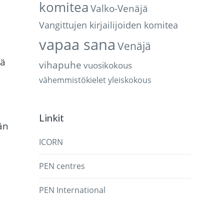
komitea
Valko-Venäjä
Vangittujen kirjailijoiden komitea
vapaa sana
Venäjä
yä
vihapuhe
vuosikokous
vähemmistökielet
yleiskokous
Linkit
än
ICORN
PEN centres
PEN International