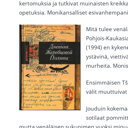
kertomuksia ja tutkivat muinaisten kreikkal
opetuksia. Monikansalliset esivanhempani 
Mitä tulee venä
Pohjois-Kaukasi
(1994) en kyken
ystävinä, viettivä
murheita. Moniss
Ensimmäisen Tše
välit muuttuivat 
Jouduin kokema
sotilaat pommitt
mutta venäläisen sukunimen vuoksi minua