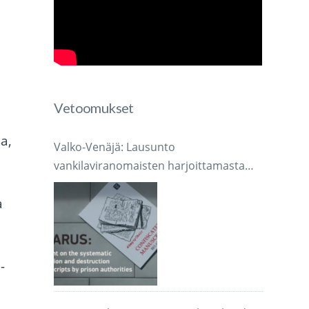
Vetoomukset
a,
Valko-Venäjä: Lausunto
vankilaviranomaisten harjoittamasta
järjestelmällisestä käsikirjoitusten
a
takavarikoinnista ja tuhoamisesta
-