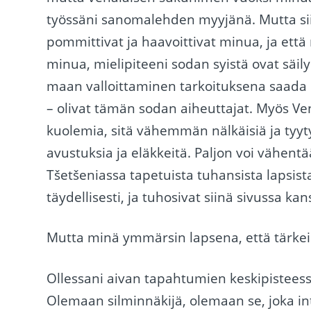
työssäni sanomalehden myyjänä. Mutta siit
pommittivat ja haavoittivat minua, ja ett
minua, mielipiteeni sodan syistä ovat säil
maan valloittaminen tarkoituksena saada i
– olivat tämän sodan aiheuttajat. Myös Ven
kuolemia, sitä vähemmän nälkäisiä ja ty
avustuksia ja eläkkeitä. Paljon voi vähentä
Tšetšeniassa tapetuista tuhansista lapsista
täydellisesti, ja tuhosivat siinä sivussa ka
Mutta minä ymmärsin lapsena, että tärkein
Ollessani aivan tapahtumien keskipistee
Olemaan silminnäkijä, olemaan se, joka in