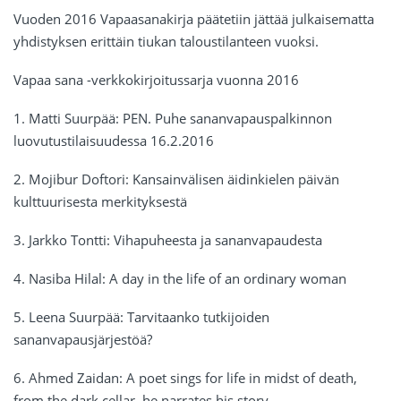
Vuoden 2016 Vapaasanakirja päätetiin jättää julkaisematta
yhdistyksen erittäin tiukan taloustilanteen vuoksi.
Vapaa sana -verkkokirjoitussarja vuonna 2016
1. Matti Suurpää: PEN. Puhe sananvapauspalkinnon
luovutustilaisuudessa 16.2.2016
2. Mojibur Doftori: Kansainvälisen äidinkielen päivän
kulttuurisesta merkityksestä
3. Jarkko Tontti: Vihapuheesta ja sananvapaudesta
4. Nasiba Hilal: A day in the life of an ordinary woman
5. Leena Suurpää: Tarvitaanko tutkijoiden
sananvapausjärjestöä?
6. Ahmed Zaidan: A poet sings for life in midst of death,
from the dark cellar, he narrates his story