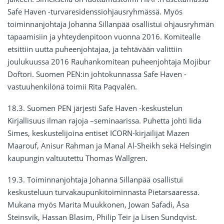
Safe Haven -turvaresidenssiohjausryhmässä. Myös
toiminnanjohtaja Johanna Sillanpää osallistui ohjausryhmän
tapaamisiin ja yhteydenpitoon vuonna 2016. Komitealle
etsittiin uutta puheenjohtajaa, ja tehtävään valittiin
joulukuussa 2016 Rauhankomitean puheenjohtaja Mojibur
Doftori. Suomen PEN:in johtokunnassa Safe Haven -
vastuuhenkilönä toimii Rita Paqvalén.
18.3. Suomen PEN järjesti Safe Haven -keskustelun
Kirjallisuus ilman rajoja –seminaarissa. Puhetta johti Iida
Simes, keskustelijoina entiset ICORN-kirjailijat Mazen
Maarouf, Anisur Rahman ja Manal Al-Sheikh sekä Helsingin
kaupungin valtuutettu Thomas Wallgren.
19.3. Toiminnanjohtaja Johanna Sillanpää osallistui
keskusteluun turvakaupunkitoiminnasta Pietarsaaressa.
Mukana myös Marita Muukkonen, Jowan Safadi, Åsa
Steinsvik, Hassan Blasim, Philip Teir ja Lisen Sundqvist.