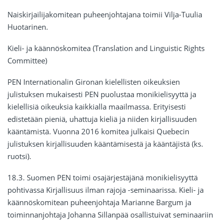
Naiskirjailijakomitean puheenjohtajana toimii Vilja-Tuulia
Huotarinen.
Kieli- ja käännöskomitea (Translation and Linguistic Rights
Committee)
PEN Internationalin Gironan kielellisten oikeuksien
julistuksen mukaisesti PEN puolustaa monikielisyyttä ja
kielellisiä oikeuksia kaikkialla maailmassa. Erityisesti
edistetään pieniä, uhattuja kieliä ja niiden kirjallisuuden
kääntämistä. Vuonna 2016 komitea julkaisi Quebecin
julistuksen kirjallisuuden kääntämisestä ja kääntäjistä (ks.
ruotsi).
18.3. Suomen PEN toimi osajärjestäjänä monikielisyyttä
pohtivassa Kirjallisuus ilman rajoja -seminaarissa. Kieli- ja
käännöskomitean puheenjohtaja Marianne Bargum ja
toiminnanjohtaja Johanna Sillanpää osallistuivat seminaariin