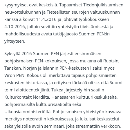
kysymykset ovat keskeisiä. Tapaamiset Tiedonjulkistamisen
neuvottelukunnan ja Tieteellisten seurojen valtuuskunnan
kanssa alkoivat 11.4.2016 ja johtivat työkokoukseen
4.10.2016, jolloin sovittiin yhteistyön tiivistämisestä ja
mahdollisuudesta avata tutkijajaosto Suomen PEN:in
yhteyteen.
Syksyllä 2016 Suomen PEN järjesti ensimmäisen
pohjoismaisen PEN-kokouksen, jossa mukana oli Ruotsin,
Tanskan, Norjan ja Islannin PEN-keskusten lisäksi myös
Viron PEN. Kokous oli merkittävä tapaus pohjoismaisten
keskusten historiassa, ja erityisen tärkeää oli se, että Suomi
toimi aloitteentekijänä. Tukea järjestelyihin saatiin
Kulturkontakt Nordilta, Hanasaaren kulttuurikeskukselta,
pohjoismaisilta kulttuurisäätiöiltä sekä
Ulkoasiainministeriöltä. Pohjoismaisen yhteistyön kasvava
merkitys noteerattiin kokouksessa, ja lukuisat keskustelut
sekä yleisölle avoin seminaari, joka streamattiin verkkoon,