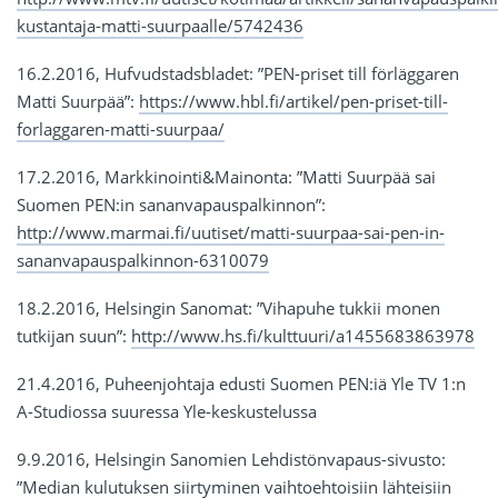
kustantaja-matti-suurpaalle/5742436
16.2.2016, Hufvudstadsbladet‎: ”PEN-priset till förläggaren
Matti Suurpää”:
https://www.hbl.fi/artikel/pen-priset-till-
forlaggaren-matti-suurpaa/
17.2.2016, Markkinointi&Mainonta: ”Matti Suurpää sai
Suomen PEN:in sananvapauspalkinnon”:
http://www.marmai.fi/uutiset/matti-suurpaa-sai-pen-in-
sananvapauspalkinnon-6310079
18.2.2016, Helsingin Sanomat: ”Vihapuhe tukkii monen
tutkijan suun”:
http://www.hs.fi/kulttuuri/a1455683863978
21.4.2016, Puheenjohtaja edusti Suomen PEN:iä Yle TV 1:n
A-Studiossa suuressa Yle-keskustelussa
9.9.2016, Helsingin Sanomien Lehdistönvapaus-sivusto:
”Median kulutuksen siirtyminen vaihtoehtoisiin lähteisiin