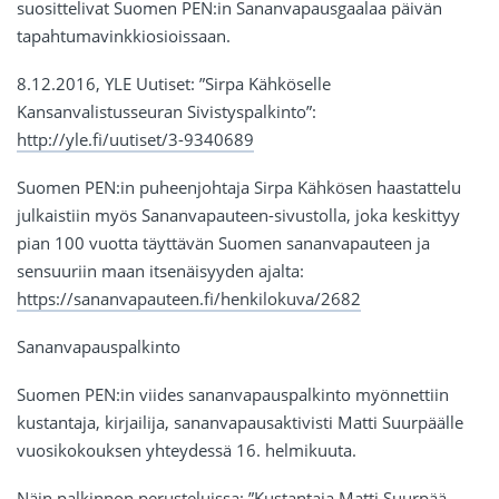
suosittelivat Suomen PEN:in Sananvapausgaalaa päivän
tapahtumavinkkiosioissaan.
8.12.2016, YLE Uutiset: ”Sirpa Kähköselle
Kansanvalistusseuran Sivistyspalkinto”:
http://yle.fi/uutiset/3-9340689
Suomen PEN:in puheenjohtaja Sirpa Kähkösen haastattelu
julkaistiin myös Sananvapauteen-sivustolla, joka keskittyy
pian 100 vuotta täyttävän Suomen sananvapauteen ja
sensuuriin maan itsenäisyyden ajalta:
https://sananvapauteen.fi/henkilokuva/2682
Sananvapauspalkinto
Suomen PEN:in viides sananvapauspalkinto myönnettiin
kustantaja, kirjailija, sananvapausaktivisti Matti Suurpäälle
vuosikokouksen yhteydessä 16. helmikuuta.
Näin palkinnon perusteluissa: ”Kustantaja Matti Suurpää