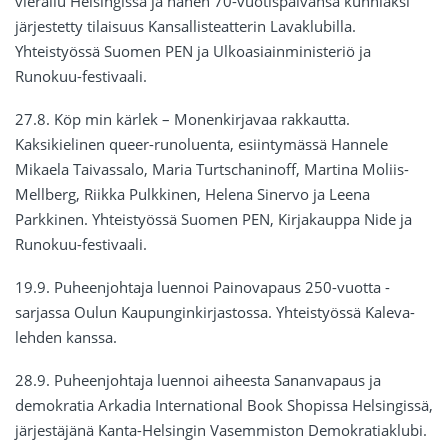
vierailu Helsingissä ja hänen 70-vuotispäivänsä kunniaksi
järjestetty tilaisuus Kansallisteatterin Lavaklubilla.
Yhteistyössä Suomen PEN ja Ulkoasiainministeriö ja
Runokuu-festivaali.
27.8. Köp min kärlek – Monenkirjavaa rakkautta.
Kaksikielinen queer-runoluenta, esiintymässä Hannele
Mikaela Taivassalo, Maria Turtschaninoff, Martina Moliis-
Mellberg, Riikka Pulkkinen, Helena Sinervo ja Leena
Parkkinen. Yhteistyössä Suomen PEN, Kirjakauppa Nide ja
Runokuu-festivaali.
19.9. Puheenjohtaja luennoi Painovapaus 250-vuotta -
sarjassa Oulun Kaupunginkirjastossa. Yhteistyössä Kaleva-
lehden kanssa.
28.9. Puheenjohtaja luennoi aiheesta Sananvapaus ja
demokratia Arkadia International Book Shopissa Helsingissä,
järjestäjänä Kanta-Helsingin Vasemmiston Demokratiaklubi.