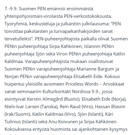
7.-9.9. Suomen PEN emännöi ensimmäistä
yhteispohjoismais-virolaista PEN-verkostokokousta.
Työryhmiä, keskusteluja ja julkaistiin julkilausuma: ”PEN
toivottaa pakolaisten ja turvapaikanhakijoiden sanat
tervetulleiksi”. PEN-puheenjohtajista paikalla olivat Suomen
PENin puheenjohtaja Sirpa Kähkönen, Islannin PENin
puheenjohtaja Sjón sekä Viron PENin puheenjohtaja Kätlin
Kaldmaa. Varapuheenjohtajista mukaan osallistuivat
Suomen PENin varapuheenjohtaja Marianne Bargum ja
Norjan PENin varapuheenjohtaja Elisabeth Eide. Kokous
huipentui yleisölle avoimeen Priceless Words – Arvokkaat
sanat seminaariin Kulturkontakt Nordissa 9.9., jossa
esiintyivät Kerstin Almegård (Ruotsi), Elisabeth Eide (Norja),
Niels-Ivar Larsen (Tanska), Rein Raud (Viro), Hassan Blasim
(Irak/Suomi), Kätlin Kaldmaa (Viro), Sjón (Islanti), Kári
Tulinius (Islanti) sekä Anu Koivunen ja Sirpa Kähkönen.
Kokouksessa erityistä huomiota sai ajankohtainen kysymys