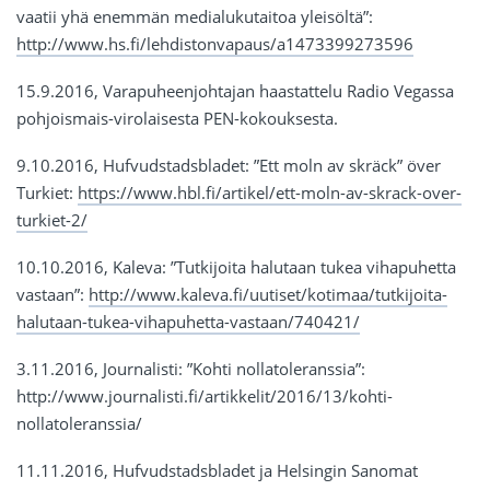
vaatii yhä enemmän medialukutaitoa yleisöltä”:
http://www.hs.fi/lehdistonvapaus/a1473399273596
15.9.2016, Varapuheenjohtajan haastattelu Radio Vegassa
pohjoismais-virolaisesta PEN-kokouksesta.
9.10.2016, Hufvudstadsbladet‎: ”Ett moln av skräck” över
Turkiet:
https://www.hbl.fi/artikel/ett-moln-av-skrack-over-
turkiet-2/
10.10.2016, Kaleva: ”Tutkijoita halutaan tukea vihapuhetta
vastaan”:
http://www.kaleva.fi/uutiset/kotimaa/tutkijoita-
halutaan-tukea-vihapuhetta-vastaan/740421/
3.11.2016, Journalisti: ”Kohti nollatoleranssia”:
http://www.journalisti.fi/artikkelit/2016/13/kohti-
nollatoleranssia/
11.11.2016, Hufvudstadsbladet‎ ja Helsingin Sanomat