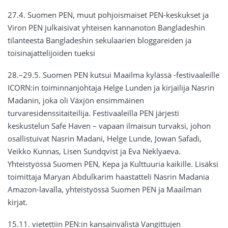
27.4. Suomen PEN, muut pohjoismaiset PEN-keskukset ja
Viron PEN julkaisivat yhteisen kannanoton Bangladeshin
tilanteesta Bangladeshin sekulaarien bloggareiden ja
toisinajattelijoiden tueksi
28.–29.5. Suomen PEN kutsui Maailma kylässä -festivaaleille
ICORN:in toiminnanjohtaja Helge Lunden ja kirjailija Nasrin
Madanin, joka oli Växjön ensimmäinen
turvaresidenssitaiteilija. Festivaaleilla PEN järjesti
keskustelun Safe Haven – vapaan ilmaisun turvaksi, johon
osallistuivat Nasrin Madani, Helge Lunde, Jowan Safadi,
Veikko Kunnas, Lisen Sundqvist ja Eva Neklyaeva.
Yhteistyössä Suomen PEN, Kepa ja Kulttuuria kaikille. Lisäksi
toimittaja Maryan Abdulkarim haastatteli Nasrin Madania
Amazon-lavalla, yhteistyössä Suomen PEN ja Maailman
kirjat.
15.11. vietettiin PEN:in kansainvälistä Vangittujen