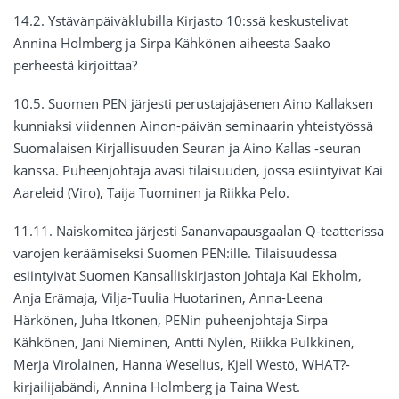
14.2. Ystävänpäiväklubilla Kirjasto 10:ssä keskustelivat
Annina Holmberg ja Sirpa Kähkönen aiheesta Saako
perheestä kirjoittaa?
10.5. Suomen PEN järjesti perustajajäsenen Aino Kallaksen
kunniaksi viidennen Ainon-päivän seminaarin yhteistyössä
Suomalaisen Kirjallisuuden Seuran ja Aino Kallas -seuran
kanssa. Puheenjohtaja avasi tilaisuuden, jossa esiintyivät Kai
Aareleid (Viro), Taija Tuominen ja Riikka Pelo.
11.11. Naiskomitea järjesti Sananvapausgaalan Q-teatterissa
varojen keräämiseksi Suomen PEN:ille. Tilaisuudessa
esiintyivät Suomen Kansalliskirjaston johtaja Kai Ekholm,
Anja Erämaja, Vilja-Tuulia Huotarinen, Anna-Leena
Härkönen, Juha Itkonen, PENin puheenjohtaja Sirpa
Kähkönen, Jani Nieminen, Antti Nylén, Riikka Pulkkinen,
Merja Virolainen, Hanna Weselius, Kjell Westö, WHAT?-
kirjailijabändi, Annina Holmberg ja Taina West.