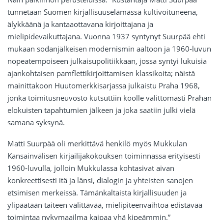
tunnetaan Suomen kirjallisuuselämässä kultivoituneena,
älykkäänä ja kantaaottavana kirjoittajana ja
mielipidevaikuttajana. Vuonna 1937 syntynyt Suurpää ehti
mukaan sodanjälkeisen modernismin aaltoon ja 1960-luvun
nopeatempoiseen julkaisupolitiikkaan, jossa syntyi lukuisia
ajankohtaisen pamflettikirjoittamisen klassikoita; näistä
mainittakoon Huutomerkkisarjassa julkaistu Praha 1968,
jonka toimitusneuvosto kutsuttiin koolle välittömästi Prahan
elokuisten tapahtumien jälkeen ja joka saatiin julki vielä
samana syksynä.
Matti Suurpää oli merkittävä henkilö myös Mukkulan
Kansainvälisen kirjailijakokouksen toiminnassa erityisesti
1960-luvulla, jolloin Mukkulassa kohtasivat aivan
konkreettisesti itä ja länsi, dialogin ja yhteisten sanojen
etsimisen merkeissä. Tämänkaltaista kirjallisuuden ja
ylipäätään taiteen välittävää, mielipiteenvaihtoa edistävää
toimintaa nykymaailma kaipaa yhä kipeämmin.”