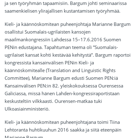
ja sen työryhmän tapaamisiin. Bargum johti seminaarissa
saamenkielisen ylirajallisen kustantamisen työryhmää.
Kieli- ja käännöskomitean puheenjohtaja Marianne Bargum
osallistui Suomalais-ugrilaisten kansojen
maailmankongressiin Lahdessa 15–17.6.2016 Suomen
PENin edustajana. Tapahtuman teema oli ”Suomalais-
ugrilaiset kansat kohti kestävää kehitystä”. Bargum raportoi
kongressista kansainvälisen PENin Kieli- ja
käännöskomitealle (Translation and Linguistic Rights
Committee), Marianne Bargum edusti Suomen PEN:iä
Kansainvälisen PEN:in 82. yleiskokouksessa Ourensessa
Galiciassa, missä hänen Lahden-kongressiraportistaan
keskusteltiin vilkkaasti. Ourensen-matkaa tuki
Ulkoasiainministeriö.
Kieli- ja käännöskomitean puheenjohtajana toimi Tiina
Lehtoranta huhtikuuhun 2016 saakka ja siitä eteenpäin
Marianne Bargum.