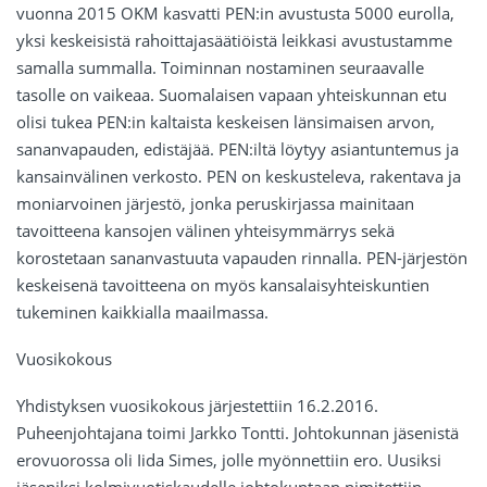
vuonna 2015 OKM kasvatti PEN:in avustusta 5000 eurolla,
yksi keskeisistä rahoittajasäätiöistä leikkasi avustustamme
samalla summalla. Toiminnan nostaminen seuraavalle
tasolle on vaikeaa. Suomalaisen vapaan yhteiskunnan etu
olisi tukea PEN:in kaltaista keskeisen länsimaisen arvon,
sananvapauden, edistäjää. PEN:iltä löytyy asiantuntemus ja
kansainvälinen verkosto. PEN on keskusteleva, rakentava ja
moniarvoinen järjestö, jonka peruskirjassa mainitaan
tavoitteena kansojen välinen yhteisymmärrys sekä
korostetaan sananvastuuta vapauden rinnalla. PEN-järjestön
keskeisenä tavoitteena on myös kansalaisyhteiskuntien
tukeminen kaikkialla maailmassa.
Vuosikokous
Yhdistyksen vuosikokous järjestettiin 16.2.2016.
Puheenjohtajana toimi Jarkko Tontti. Johtokunnan jäsenistä
erovuorossa oli Iida Simes, jolle myönnettiin ero. Uusiksi