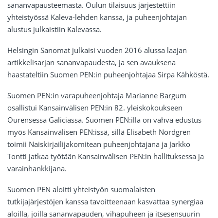
sananvapausteemasta. Oulun tilaisuus järjestettiin
yhteistyössä Kaleva-lehden kanssa, ja puheenjohtajan
alustus julkaistiin Kalevassa.
Helsingin Sanomat julkaisi vuoden 2016 alussa laajan
artikkelisarjan sananvapaudesta, ja sen avauksena
haastateltiin Suomen PEN:in puheenjohtajaa Sirpa Kähköstä.
Suomen PEN:in varapuheenjohtaja Marianne Bargum
osallistui Kansainvälisen PEN:in 82. yleiskokoukseen
Ourensessa Galiciassa. Suomen PEN:illä on vahva edustus
myös Kansainvälisen PEN:issä, sillä Elisabeth Nordgren
toimii Naiskirjailijakomitean puheenjohtajana ja Jarkko
Tontti jatkaa työtään Kansainvälisen PEN:in hallituksessa ja
varainhankkijana.
Suomen PEN aloitti yhteistyön suomalaisten
tutkijajärjestöjen kanssa tavoitteenaan kasvattaa synergiaa
aloilla, joilla sananvapauden, vihapuheen ja itsesensuurin