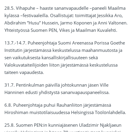
28.5. Vihapuhe – haaste sananvapaudelle –paneeli Maailma
kylässä –festivaaleilla. Osallistujat: toimittajat Jessikka Aro,
Abdirahim ”Husu” Hussein, Jarmo Koponen ja Anni Valtonen.
Yhteistyössä Suomen PEN, Vikes ja Maailman Kuvalehti.
13.7.-14.7. Puheenjohtaja Suomi Areenassa Porissa Goethe
Institutin järjestämässä keskustelussa maahanmuutosta ja
sen vaikutuksesta kansalliskirjallisuuteen sekä
Valokuvataiteilijoiden liiton järjestämässä keskustelussa
taiteen vapaudesta.
31.7. Pentinkulman päivillä johtokunnan jäsen Ville
Hänninen edusti yhdistystä sananvapauspaneelissa.
6.8. Puheenjohtaja puhui Rauhanliiton järjestämässä
Hiroshiman muistotilaisuudessa Helsingissä Töölönlahdella.
25.8. Suomen PEN:in kunniajäsenen Uladzimir Njakljaeun