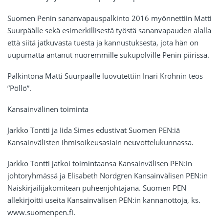
Suomen Penin sananvapauspalkinto 2016 myönnettiin Matti
Suurpäälle sekä esimerkillisestä työstä sananvapauden alalla
että siitä jatkuvasta tuesta ja kannustuksesta, jota hän on
uupumatta antanut nuoremmille sukupolville Penin piirissä.
Palkintona Matti Suurpäälle luovutettiin Inari Krohnin teos
”Pöllö”.
Kansainvälinen toiminta
Jarkko Tontti ja Iida Simes edustivat Suomen PEN:iä
Kansainvälisten ihmisoikeusasiain neuvottelukunnassa.
Jarkko Tontti jatkoi toimintaansa Kansainvälisen PEN:in
johtoryhmässä ja Elisabeth Nordgren Kansainvälisen PEN:in
Naiskirjailijakomitean puheenjohtajana. Suomen PEN
allekirjoitti useita Kansainvälisen PEN:in kannanottoja, ks.
www.suomenpen.fi.