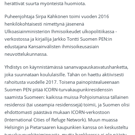
herättivät suurta myönteistä huomiota.
Puheenjohtaja Sirpa Kähkönen toimi vuoden 2016
henkilökohtaisesti nimettynä jäsenenä
Ulkoasiainministeriön Ihmisoikeudet ulkopolitiikassa -
verkostossa ja kirjailija Jarkko Tontti Suomen PEN:in
edustajana Kansainvälisten ihmisoikeusasiain
neuvottelukunnassa.
Yhdistys on käynnistämässä sananvapauskasvatushanketta,
joka suunnataan koululaisille. Tähän on haettu aktiivisesti
rahoitusta vuodelle 2017. Toisena painopistealueenaan
Suomen PEN pitää ICORN-turvakaupunkiresidenssin
saamista Suomeen: kaikissa muissa Pohjoismaissa tällainen
residenssi (tai useampia residenssejä) toimii, ja Suomen olisi
ehdottomasti päästävä mukaan ICORN-verkostoon
(International Cities of Refuge Network). Muun muassa
Helsingin ja Pietarsaaren kaupunkien kanssa on keskusteltu
turvakaupunkitoiminnasta, mutta hankkeessa ei ole päästy