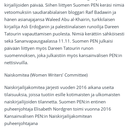
kirjailijoiden päivää. Siihen liittyen Suomen PEN keräsi nimiä
vetoomuksiin saudiarabialaisen bloggari Raif Badawin ja
hänen asianajajansa Waleed Abu al-Khairin, turkkilaisen
kirjailija Aslı Erdoğanin ja palestiinalaisen runoilija Dareen
Tatourin vapauttamisen puolesta. Nimiä kerättiin sähköisesti
sekä Sananvapausgaalassa 11.11. Suomen PEN julkaisi
päivään liittyen myös Dareen Tatourin runon
suomennoksen, joka julkaistiin myös kansainvälisen PEN:in
nettisivuilla.
Naiskomitea (Women Writers’ Committee)
Naiskirjailijakomitea järjesti vuoden 2016 aikana useita
tilaisuuksia, joissa tuotiin esille kotimaisten ja ulkomaisten
naiskirjailijoiden tilannetta. Suomen PEN:in entinen
puheenjohtaja Elisabeth Nordgren toimi vuonna 2016
Kansainvälisen PEN:in Naiskirjailijakomitean
puheenjohtajana