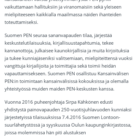
vaikuttamaan hallituksiin ja viranomaisiin sekä yleiseen
mielipiteeseen kaikkialla maailmassa näiden ihanteiden
toteuttamiseksi.
Suomen PEN seuraa sananvapauden tilaa, järjestää
keskustelutilaisuuksia, kirjallisuustapahtumia, tekee
kannanottoja, julkaisee kaunokirjallisia ja muita kirjoituksia
ja tukee kunniajäseniksi valitsemiaan, mielipiteittensä vuoksi
vangittuja kirjailijoita ja toimittajia sekä toimii heidän
vapauttamisekseen. Suomen PEN osallistuu Kansainvälisen
PEN:in toimintaan kansainvälisissä kokouksissa ja olemalla
yhteistyössä muiden maiden PEN-keskusten kanssa.
Vuonna 2016 puheenjohtaja Sirpa Kähkönen edusti
yhdistystä painovapauden 250-vuotisjuhlavuoden kunniaksi
järjestetyissä tilaisuuksissa 7.4.2016 Suomen Lontoon-
suurlähetystössä ja syyskuussa Oulun kaupunginkirjastossa,
joissa molemmissa hän piti alustuksen