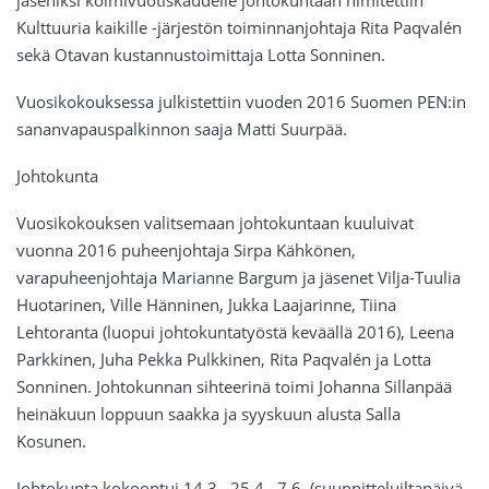
jäseniksi kolmivuotiskaudelle johtokuntaan nimitettiin
Kulttuuria kaikille -järjestön toiminnanjohtaja Rita Paqvalén
sekä Otavan kustannustoimittaja Lotta Sonninen.
Vuosikokouksessa julkistettiin vuoden 2016 Suomen PEN:in
sananvapauspalkinnon saaja Matti Suurpää.
Johtokunta
Vuosikokouksen valitsemaan johtokuntaan kuuluivat
vuonna 2016 puheenjohtaja Sirpa Kähkönen,
varapuheenjohtaja Marianne Bargum ja jäsenet Vilja-Tuulia
Huotarinen, Ville Hänninen, Jukka Laajarinne, Tiina
Lehtoranta (luopui johtokuntatyöstä keväällä 2016), Leena
Parkkinen, Juha Pekka Pulkkinen, Rita Paqvalén ja Lotta
Sonninen. Johtokunnan sihteerinä toimi Johanna Sillanpää
heinäkuun loppuun saakka ja syyskuun alusta Salla
Kosunen.
Johtokunta kokoontui 14.3., 25.4., 7.6. (suunnitteluiltapäivä