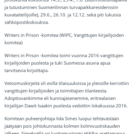
ja tutustuminen Suomenlinnan turvapaikkaresidenssiin
kuvataiteilijoille), 29.6., 26.10. ja 12.12. sekä piti lukuisia
sähköpostikokouksia.
Writers in Prison -komitea (WiPC, Vangittujen kirjailijoiden
komitea)
Writers in Prison -komitea toimi vuonna 2016 vangittujen
kirjailijoiden puolesta ja tuki Suomessa asuvia apua
tarvitsevia kirjoittajia.
Vetoomuskirjeitä oli esillä tilaisuuksissa ja yleisölle kerrottiin
vangittujen kirjailijoiden ja toimittajien tilanteesta.
Adoptiovankimme eli kunniajäsenemme, eritrealaisen
kirjailijan Dawit Isaakin puolesta vedottiin lokakuussa 2016.
Komitean puheenjohtaja Iida Simes luopui tehtävästään
jäätyään pois johtokunnasta kolmen kolmivuotiskauden
jälkeen. Simeksellä on luottamustoimi HIAP:n asettamassa