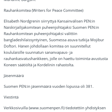
Rauhankomitea (Writers for Peace Committee)
Elisabeth Nordgrenin siirryttyä Kansainvälisen PEN:in
Naiskirjailijakomitean puheenjohtajaksi Suomen PEN:in
Rauhankomitean puheenjohtajaksi valittiin
bangladeshilaissyntyinen, Suomessa asuva tutkija Mojibur
Doftori. Hänen johdollaan komitea on suunnitellut
koululaisille suunnatun sananvapaus- ja
rauhankasvatushankkeen, jolle on haettu toiminta-avustusta
Koneen säätiöltä ja Kordelinin rahastolta.
Jäsenmäärä
Suomen PEN:in jäsenmäärä vuoden lopussa oli 381.
Viestintä
Verkkosivuilla (www.suomenpen.fi) tiedotettiin yhdistyksen