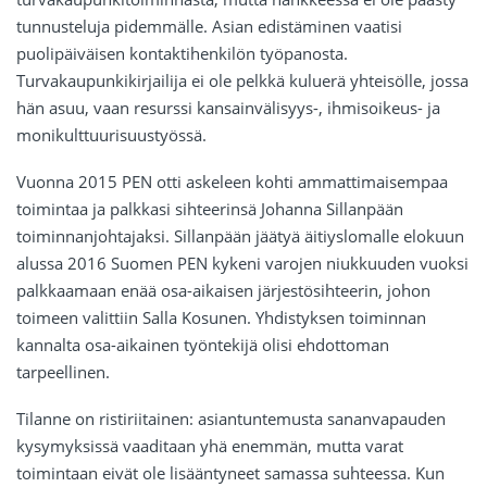
tunnusteluja pidemmälle. Asian edistäminen vaatisi
puolipäiväisen kontaktihenkilön työpanosta.
Turvakaupunkikirjailija ei ole pelkkä kuluerä yhteisölle, jossa
hän asuu, vaan resurssi kansainvälisyys-, ihmisoikeus- ja
monikulttuurisuustyössä.
Vuonna 2015 PEN otti askeleen kohti ammattimaisempaa
toimintaa ja palkkasi sihteerinsä Johanna Sillanpään
toiminnanjohtajaksi. Sillanpään jäätyä äitiyslomalle elokuun
alussa 2016 Suomen PEN kykeni varojen niukkuuden vuoksi
palkkaamaan enää osa-aikaisen järjestösihteerin, johon
toimeen valittiin Salla Kosunen. Yhdistyksen toiminnan
kannalta osa-aikainen työntekijä olisi ehdottoman
tarpeellinen.
Tilanne on ristiriitainen: asiantuntemusta sananvapauden
kysymyksissä vaaditaan yhä enemmän, mutta varat
toimintaan eivät ole lisääntyneet samassa suhteessa. Kun