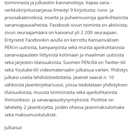
toiminnasta ja julkaistiin kannanottoja. Vapaa sana -
verkkokirjoitussarjassa ilmestyi 9 kirjoitusta: runo- ja
proosakäännöksiä, esseitä ja puheenvuoroja ajankohtaisista
sananvapausaiheista. Facebook-sivun toiminta on aktiivista;
sivun seuraajamäärä on kasvanut yli 2 200 seuraajaan.
Erityisesti Facebookin avulla on kerrottu Kansainvälisen
PEN:in uutisista, kampanjoista sekä muista ajankohtaisista
sananvapauteen liittyvistä kotimaan ja maailman uutisista
sekä järjestön tilaisuuksista. Suomen PEN:illä on Twitter-tili
sekä Youtube-tili videomateriaalin julkaisua varten. Yhdistys
julkaisi useita lehdistötiedotteita. Jäsenet saavat n. 10
sähköistä jäsenkirjettä/vuosi, joissa tiedotetaan yhdistyksen
tilaisuuksista, muusta toiminnasta sekä ajankohtaisista
ihmisoikeus- ja sanavapauskysymyksistä. Postitse on
lähetetty 2 jäsenkirjettä, joiden ohessa jäsenmaksulomake
sekä maksumuistutukset.
Julkaisut