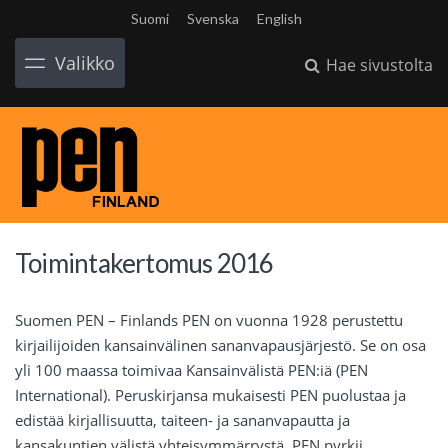
Suomi
Svenska
English
Valikko
Hae sivustolta
Toimintakertomus 2016
Suomen PEN – Finlands PEN on vuonna 1928 perustettu
kirjailijoiden kansainvälinen sananvapausjärjestö. Se on osa
yli 100 maassa toimivaa Kansainvälistä PEN:iä (PEN
International). Peruskirjansa mukaisesti PEN puolustaa ja
edistää kirjallisuutta, taiteen- ja sananvapautta ja
kansakuntien välistä yhteisymmärrystä. PEN pyrkii