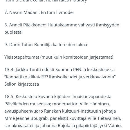
7. Nasrin Madani: En tom livmoder
8. Anneli Pääkkönen: Huutakaamme vahvasti ihmisyyden
puolesta!
9. Darin Tatur: Runoilija kaltereiden takaa
Yleisötapahtumat (muut kuin komiteoiden järjestämät)
13.4. Jarkko Tontti edusti Suomen PEN:iä keskustelussa
”Kannattiko klikata?!?? Ihmisoikeudet ja verkkovalvonta”
Sellon kirjastossa
18.5. Keskustelu kuvantekijöiden ilmaisunvapaudesta
Päivälehden museossa; moderaattori Ville Hänninen,
avauspuheenvuoro Ranskan kulttuuri-instituutin johtaja
Mme Jeanne Bougrab, panelistit kuvittaja Ville Tietäväinen,
sarjakuvataiteilija Johanna Rojola ja pilapiirtäjä Jyrki Vainio.