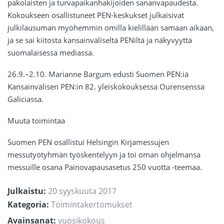
pakolaisten ja turvapaikanhakijoiden sananvapaudesta.
Kokoukseen osallistuneet PEN-keskukset julkaisivat
julkilausuman myöhemmin omilla kielillään samaan aikaan,
ja se sai kiitosta kansainväliseltä PENiltä ja näkyvyyttä
suomalaisessa mediassa.
26.9.–2.10. Marianne Bargum edusti Suomen PEN:iä
Kansainvälisen PEN:in 82. yleiskokouksessa Ourensenssa
Galiciassa.
Muuta toimintaa
Suomen PEN osallistui Helsingin Kirjamessujen
messutyötyhmän työskentelyyn ja toi oman ohjelmansa
messuille osana Painovapausasetus 250 vuotta -teemaa.
Julkaistu:
20 syyskuuta 2017
Kategoria:
Toimintakertomukset
Avainsanat:
vuosikokous