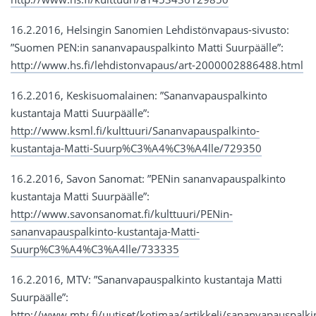
16.2.2016, Helsingin Sanomien Lehdistönvapaus-sivusto:
”Suomen PEN:in sananvapaus­palkinto Matti Suurpäälle”:
http://www.hs.fi/lehdistonvapaus/art-2000002886488.html
16.2.2016, Keskisuomalainen: ”Sananvapauspalkinto
kustantaja Matti Suurpäälle”:
http://www.ksml.fi/kulttuuri/Sananvapauspalkinto-
kustantaja-Matti-Suurp%C3%A4%C3%A4lle/729350
16.2.2016, Savon Sanomat: ”PENin sananvapauspalkinto
kustantaja Matti Suurpäälle”:
http://www.savonsanomat.fi/kulttuuri/PENin-
sananvapauspalkinto-kustantaja-Matti-
Suurp%C3%A4%C3%A4lle/733335
16.2.2016, MTV: ”Sananvapauspalkinto kustantaja Matti
Suurpäälle”:
http://www.mtv.fi/uutiset/kotimaa/artikkeli/sananvapauspalki