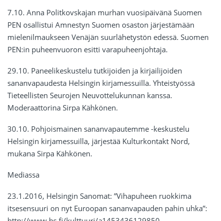
7.10. Anna Politkovskajan murhan vuosipäivänä Suomen
PEN osallistui Amnestyn Suomen osaston järjestämään
mielenilmaukseen Venäjän suurlähetystön edessä. Suomen
PEN:in puheenvuoron esitti varapuheenjohtaja.
29.10. Paneelikeskustelu tutkijoiden ja kirjailijoiden
sananvapaudesta Helsingin kirjamessuilla. Yhteistyössä
Tieteellisten Seurojen Neuvottelukunnan kanssa.
Moderaattorina Sirpa Kähkönen.
30.10. Pohjoismainen sananvapautemme -keskustelu
Helsingin kirjamessuilla, järjestää Kulturkontakt Nord,
mukana Sirpa Kähkönen.
Mediassa
23.1.2016, Helsingin Sanomat: ”Vihapuheen ruokkima
itsesensuuri on nyt Euroopan sananvapauden pahin uhka”:
http://www.hs.fi/kulttuuri/a1453436129850