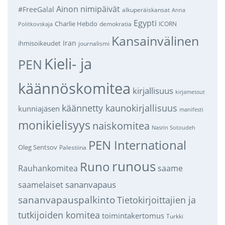
Ainon nimipäivät
#FreeGalal
alkuperäiskansat
Anna
Egypti
Charlie Hebdo
demokratia
ICORN
Politkovskaja
Kansainvälinen
Iran
ihmisoikeudet
journalismi
Kieli- ja
PEN
käännöskomitea
kirjallisuus
kirjamessut
käännetty kaunokirjallisuus
kunniajäsen
manifesti
monikielisyys
naiskomitea
Nasrin Sotoudeh
PEN International
Oleg Sentsov
Palestiina
runous
Runo
saame
Rauhankomitea
sananvapaus
saamelaiset
sananvapauspalkinto
Tietokirjoittajien ja
tutkijoiden komitea
toimintakertomus
Turkki