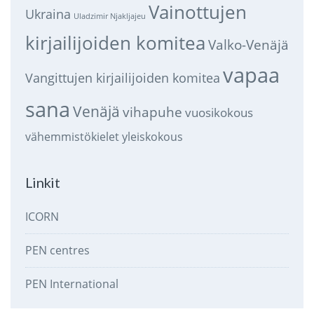
Vainottujen
Ukraina
Uladzimir Njakljajeu
kirjailijoiden komitea
Valko-Venäjä
vapaa
Vangittujen kirjailijoiden komitea
sana
Venäjä
vihapuhe
vuosikokous
vähemmistökielet
yleiskokous
Linkit
ICORN
PEN centres
PEN International