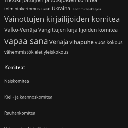
Tietokirjoittajien ja tutkijoiden komitea
Ukraina
toimintakertomus
Turkki
Uladzimir Njakljajeu
Vainottujen kirjailijoiden komitea
Valko-Venäjä
Vangittujen kirjailijoiden komitea
vapaa sana
Venäjä
vihapuhe
vuosikokous
vähemmistökielet
yleiskokous
Komiteat
Naiskomitea
Kieli- ja käännöskomitea
Rauhankomitea