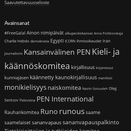
Saavutettavuusseloste
Avainsanat
Ainon nimipäivät
#FreeGalal
alkuperäiskansat
Anna Politkovskaja
Egypti
Iran
Charlie Hebdo
ihmisoikeudet
demokratia
ICORN
Kieli- ja
Kansainvälinen PEN
journalismi
käännöskomitea
kirjallisuus
kirjamessut
käännetty kaunokirjallisuus
kunniajäsen
manifesti
monikielisyys
naiskomitea
Oleg
Nasrin Sotoudeh
PEN International
Sentsov
Palestiina
runous
Runo
saame
Rauhankomitea
sananvapauspalkinto
sananvapaus
saamelaiset