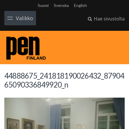
Suomi
Svenska
English
Valikko
Hae sivustolta
44888675_241818190026432_87904
65090336849920_n