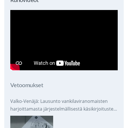
Vetoomukset
Valko-Venäjä: Lausunto vankilaviranomaisten
harjoittamasta järjestelmällisestä käsikirjoitusten
takavarikoinnista ja tuhoamisesta