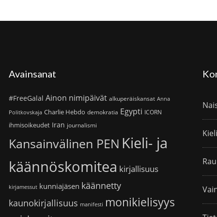
Avainsanat
Ko
Ainon nimipäivät
#FreeGalal
alkuperäiskansat
Anna
Nai
Egypti
Charlie Hebdo
demokratia
ICORN
Politkovskaja
Iran
ihmisoikeudet
journalismi
Kiel
Kieli- ja
Kansainvälinen PEN
Rau
käännöskomitea
kirjallisuus
käännetty
kunniajäsen
kirjamessut
Vain
monikielisyys
kaunokirjallisuus
manifesti