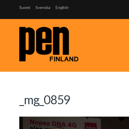
Suomi
Svenska
English
_mg_0859