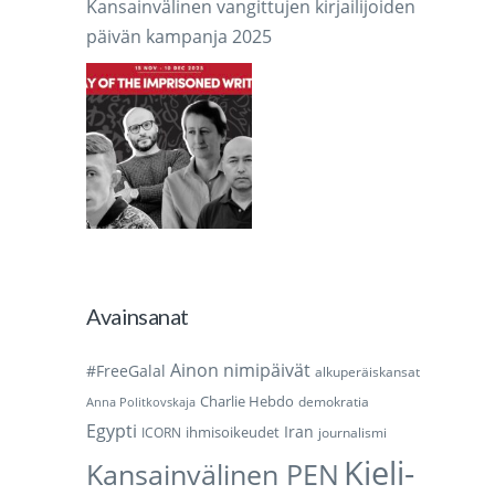
Kansainvälinen vangittujen kirjailijoiden
päivän kampanja 2025
Avainsanat
Ainon nimipäivät
#FreeGalal
alkuperäiskansat
Charlie Hebdo
demokratia
Anna Politkovskaja
Egypti
Iran
ihmisoikeudet
ICORN
journalismi
Kieli-
Kansainvälinen PEN