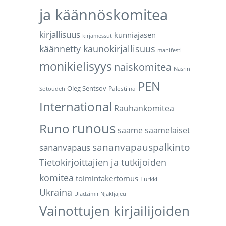
ja käännöskomitea
kirjallisuus
kunniajäsen
kirjamessut
käännetty kaunokirjallisuus
manifesti
monikielisyys
naiskomitea
Nasrin
PEN
Oleg Sentsov
Palestiina
Sotoudeh
International
Rauhankomitea
runous
Runo
saame
saamelaiset
sananvapauspalkinto
sananvapaus
Tietokirjoittajien ja tutkijoiden
komitea
toimintakertomus
Turkki
Ukraina
Uladzimir Njakljajeu
Vainottujen kirjailijoiden