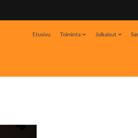
Avaa
Avaa
Etusivu
Toiminta
Julkaisut
Sa
alavalikko
alavali