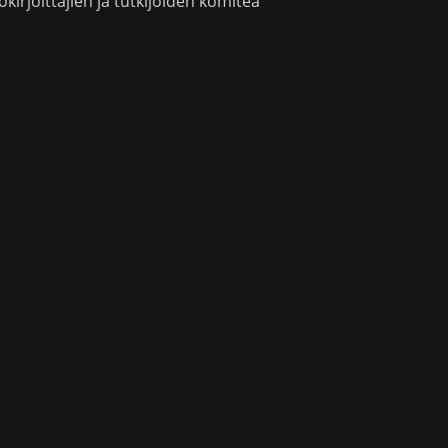
okirjoittajien ja tutkijoiden komitea