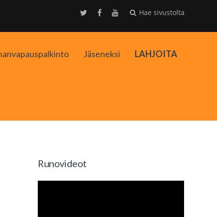
Hae sivustolta
nanvapauspalkinto
Jäseneksi
LAHJOITA
kko
Runovideot