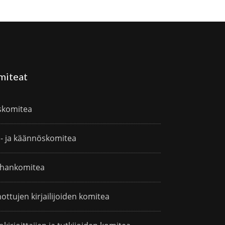
miteat
skomitea
i- ja käännöskomitea
hankomitea
ottujen kirjailijoiden komitea