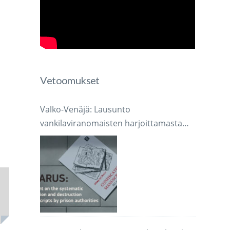
Vetoomukset
Valko-Venäjä: Lausunto
vankilaviranomaisten harjoittamasta
järjestelmällisestä käsikirjoitusten
takavarikoinnista ja tuhoamisesta