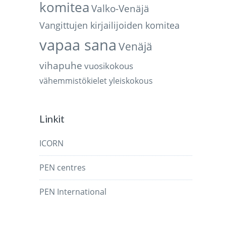
komitea
Valko-Venäjä
Vangittujen kirjailijoiden komitea
vapaa sana
Venäjä
vihapuhe
vuosikokous
vähemmistökielet
yleiskokous
Linkit
ICORN
PEN centres
PEN International