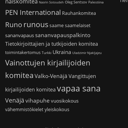
Tiet
naiskomitea
Oleg Sentsov
Palestiina
Nasrin Sotoudeh
PEN International
Rauhankomitea
runous
Runo
saame
saamelaiset
sananvapauspalkinto
sananvapaus
Tietokirjoittajien ja tutkijoiden komitea
Ukraina
toimintakertomus
Turkki
Uladzimir Njakljajeu
Vainottujen kirjailijoiden
komitea
Valko-Venäjä
Vangittujen
vapaa sana
kirjailijoiden komitea
Venäjä
vihapuhe
vuosikokous
vähemmistökielet
yleiskokous