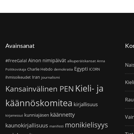
Avainsanat
Ko
Ainon nimipäivät
#FreeGalal
alkuperäiskansat
Anna
Nai
Egypti
Charlie Hebdo
demokratia
ICORN
Politkovskaja
Iran
ihmisoikeudet
journalismi
Kiel
Kieli- ja
Kansainvälinen PEN
Rau
käännöskomitea
kirjallisuus
käännetty
kunniajäsen
kirjamessut
Vain
monikielisyys
kaunokirjallisuus
manifesti