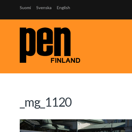
Suomi
Svenska
English
_mg_1120