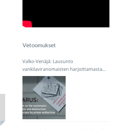
Vetoomukset
Valko-Venäjä: Lausunto
vankilaviranomaisten harjoittamasta
järjestelmällisestä käsikirjoitusten
takavarikoinnista ja tuhoamisesta