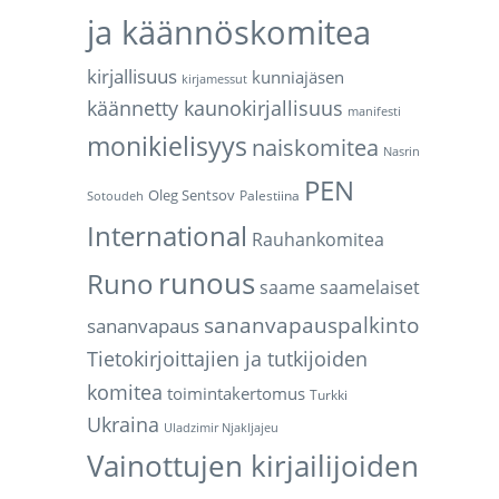
ja käännöskomitea
kirjallisuus
kunniajäsen
kirjamessut
käännetty kaunokirjallisuus
manifesti
monikielisyys
naiskomitea
Nasrin
PEN
Oleg Sentsov
Palestiina
Sotoudeh
International
Rauhankomitea
runous
Runo
saame
saamelaiset
sananvapauspalkinto
sananvapaus
Tietokirjoittajien ja tutkijoiden
komitea
toimintakertomus
Turkki
Ukraina
Uladzimir Njakljajeu
Vainottujen kirjailijoiden