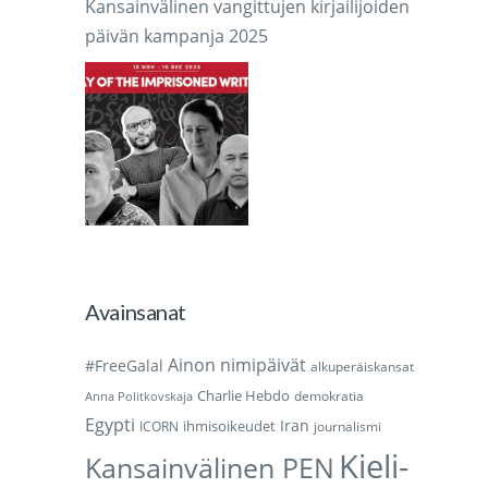
Kansainvälinen vangittujen kirjailijoiden
päivän kampanja 2025
Avainsanat
Ainon nimipäivät
#FreeGalal
alkuperäiskansat
Charlie Hebdo
demokratia
Anna Politkovskaja
Egypti
Iran
ihmisoikeudet
ICORN
journalismi
Kieli-
Kansainvälinen PEN