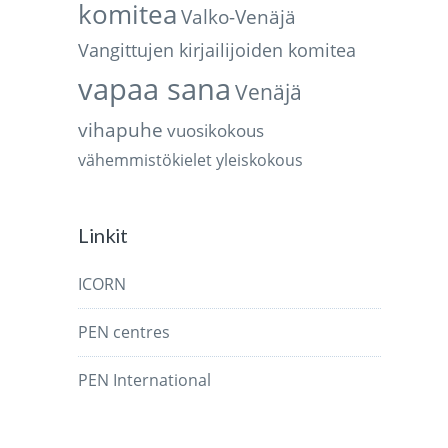
komitea
Valko-Venäjä
Vangittujen kirjailijoiden komitea
vapaa sana
Venäjä
vihapuhe
vuosikokous
vähemmistökielet
yleiskokous
Linkit
ICORN
PEN centres
PEN International