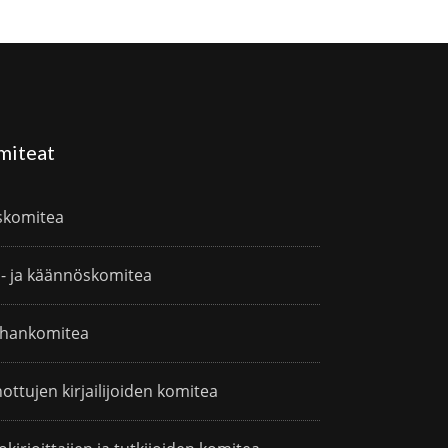
miteat
skomitea
i- ja käännöskomitea
hankomitea
ottujen kirjailijoiden komitea