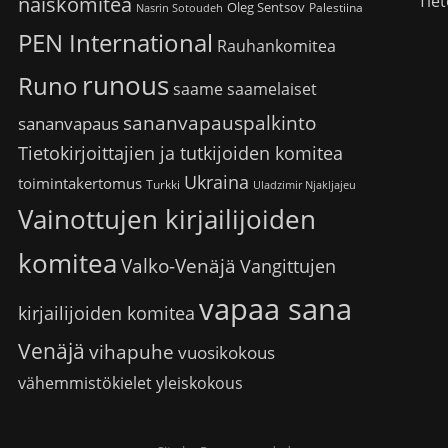
Tiet
naiskomitea
Oleg Sentsov
Palestiina
Nasrin Sotoudeh
PEN International
Rauhankomitea
runous
Runo
saame
saamelaiset
sananvapauspalkinto
sananvapaus
Tietokirjoittajien ja tutkijoiden komitea
Ukraina
toimintakertomus
Turkki
Uladzimir Njakljajeu
Vainottujen kirjailijoiden
komitea
Valko-Venäjä
Vangittujen
vapaa sana
kirjailijoiden komitea
Venäjä
vihapuhe
vuosikokous
vähemmistökielet
yleiskokous