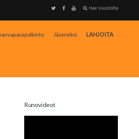
Hae sivustolta
nanvapauspalkinto
Jäseneksi
LAHJOITA
kko
Runovideot