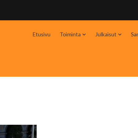
Avaa
Avaa
Etusivu
Toiminta
Julkaisut
Sa
alavalikko
alavali