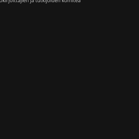
okirjoittajien ja tutkijoiden komitea