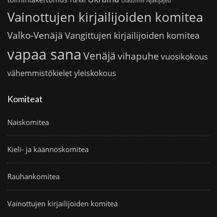
Turkki
Uladzimir Njakljajeu
Vainottujen kirjailijoiden komitea
Valko-Venäjä
Vangittujen kirjailijoiden komitea
vapaa sana
Venäjä
vihapuhe
vuosikokous
vähemmistökielet
yleiskokous
Komiteat
Naiskomitea
Kieli- ja käännöskomitea
Rauhankomitea
Vainottujen kirjailijoiden komitea