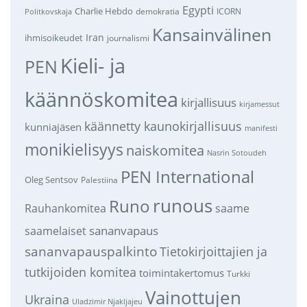
Egypti
Charlie Hebdo
demokratia
ICORN
Politkovskaja
Kansainvälinen
Iran
ihmisoikeudet
journalismi
Kieli- ja
PEN
käännöskomitea
kirjallisuus
kirjamessut
käännetty kaunokirjallisuus
kunniajäsen
manifesti
monikielisyys
naiskomitea
Nasrin Sotoudeh
PEN International
Oleg Sentsov
Palestiina
runous
Runo
saame
Rauhankomitea
sananvapaus
saamelaiset
sananvapauspalkinto
Tietokirjoittajien ja
tutkijoiden komitea
toimintakertomus
Turkki
Vainottujen
Ukraina
Uladzimir Njakljajeu