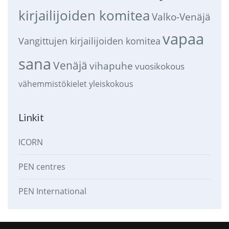
kirjailijoiden komitea
Valko-Venäjä
vapaa
Vangittujen kirjailijoiden komitea
sana
Venäjä
vihapuhe
vuosikokous
vähemmistökielet
yleiskokous
Linkit
ICORN
PEN centres
PEN International