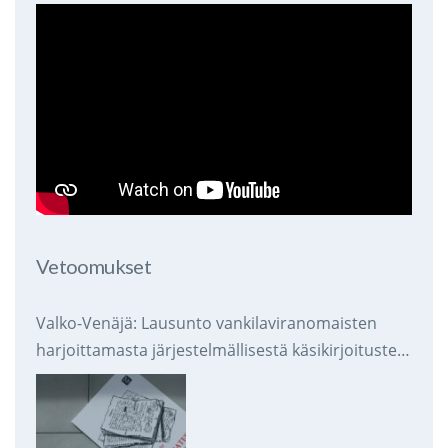
Vetoomukset
Valko-Venäjä: Lausunto vankilaviranomaisten
harjoittamasta järjestelmällisestä käsikirjoitusten
takavarikoinnista ja tuhoamisesta