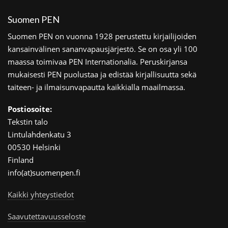
Suomen PEN
Suomen PEN on vuonna 1928 perustettu kirjailijoiden
kansainvälinen sananvapausjärjestö. Se on osa yli 100
maassa toimivaa PEN Internationalia. Peruskirjansa
mukaisesti PEN puolustaa ja edistää kirjallisuutta sekä
taiteen- ja ilmaisunvapautta kaikkialla maailmassa.
Postiosoite:
Tekstin talo
Lintulahdenkatu 3
00530 Helsinki
Finland
info(at)suomenpen.fi
Kaikki yhteystiedot
Saavutettavuusseloste