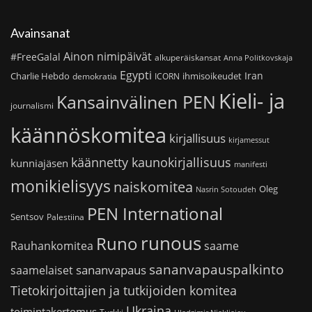
Avainsanat
Ainon nimipäivät
#FreeGalal
alkuperäiskansat
Anna Politkovskaja
Egypti
Iran
Charlie Hebdo
ihmisoikeudet
demokratia
ICORN
Kieli- ja
Kansainvälinen PEN
journalismi
käännöskomitea
kirjallisuus
kirjamessut
käännetty kaunokirjallisuus
kunniajäsen
manifesti
monikielisyys
naiskomitea
Oleg
Nasrin Sotoudeh
PEN International
Sentsov
Palestiina
runous
Runo
saame
Rauhankomitea
sananvapauspalkinto
sananvapaus
saamelaiset
Tietokirjoittajien ja tutkijoiden komitea
Ukraina
toimintakertomus