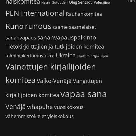
Tiet
naiskomitea
Oleg Sentsov
Palestiina
Nasrin Sotoudeh
PEN International
Rauhankomitea
runous
Runo
saame
saamelaiset
sananvapauspalkinto
sananvapaus
Tietokirjoittajien ja tutkijoiden komitea
Ukraina
toimintakertomus
Turkki
Uladzimir Njakljajeu
Vainottujen kirjailijoiden
komitea
Valko-Venäjä
Vangittujen
vapaa sana
kirjailijoiden komitea
Venäjä
vihapuhe
vuosikokous
vähemmistökielet
yleiskokous