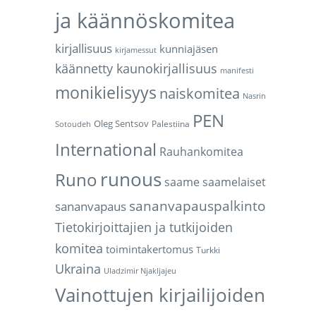
ja käännöskomitea
kirjallisuus
kunniajäsen
kirjamessut
käännetty kaunokirjallisuus
manifesti
monikielisyys
naiskomitea
Nasrin
PEN
Oleg Sentsov
Palestiina
Sotoudeh
International
Rauhankomitea
runous
Runo
saame
saamelaiset
sananvapauspalkinto
sananvapaus
Tietokirjoittajien ja tutkijoiden
komitea
toimintakertomus
Turkki
Ukraina
Uladzimir Njakljajeu
Vainottujen kirjailijoiden