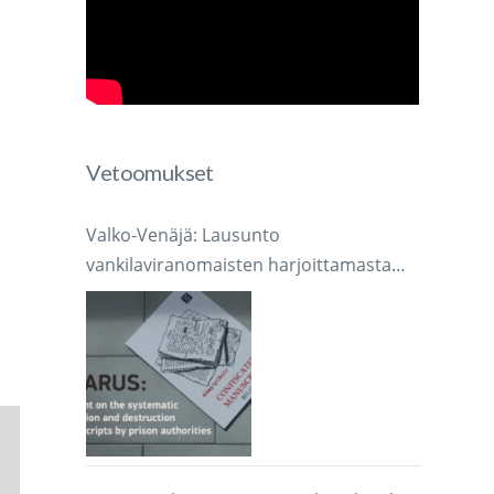
Vetoomukset
Valko-Venäjä: Lausunto
vankilaviranomaisten harjoittamasta
järjestelmällisestä käsikirjoitusten
takavarikoinnista ja tuhoamisesta