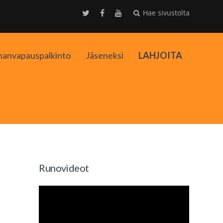
Hae sivustolta
nanvapauspalkinto
Jäseneksi
LAHJOITA
kko
Runovideot