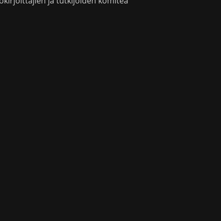
okirjoittajien ja tutkijoiden komitea