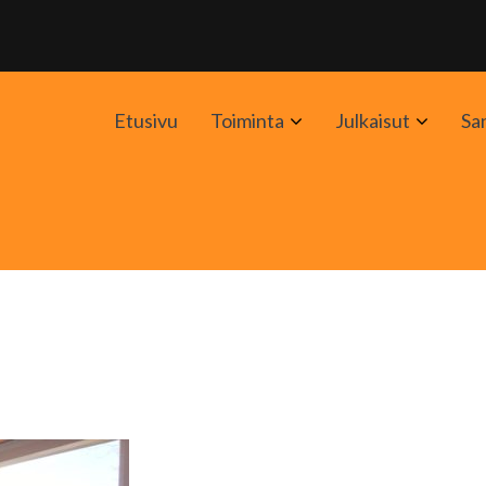
Avaa
Avaa
Etusivu
Toiminta
Julkaisut
Sa
alavalikko
alavali