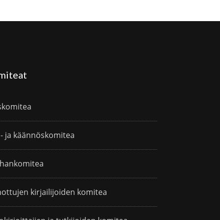
miteat
skomitea
i- ja käännöskomitea
hankomitea
ottujen kirjailijoiden komitea