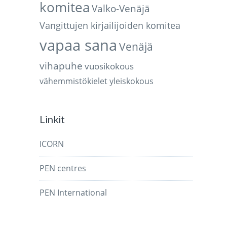
komitea
Valko-Venäjä
Vangittujen kirjailijoiden komitea
vapaa sana
Venäjä
vihapuhe
vuosikokous
vähemmistökielet
yleiskokous
Linkit
ICORN
PEN centres
PEN International