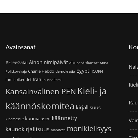
Avainsanat
Ko
Ainon nimipäivät
#FreeGalal
alkuperäiskansat
Anna
Nai
Egypti
Charlie Hebdo
demokratia
ICORN
Politkovskaja
Iran
ihmisoikeudet
journalismi
Kiel
Kieli- ja
Kansainvälinen PEN
Rau
käännöskomitea
kirjallisuus
käännetty
kunniajäsen
kirjamessut
Vain
monikielisyys
kaunokirjallisuus
manifesti