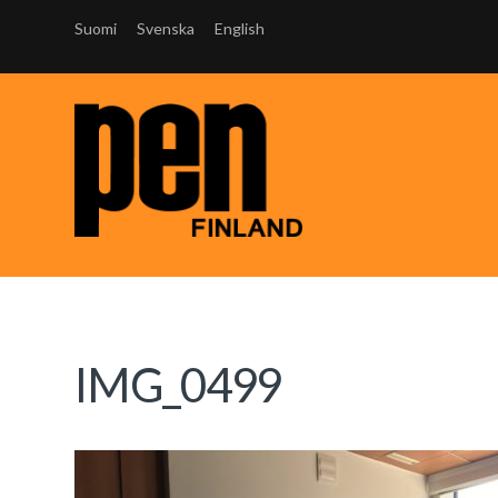
Suomi
Svenska
English
IMG_0499