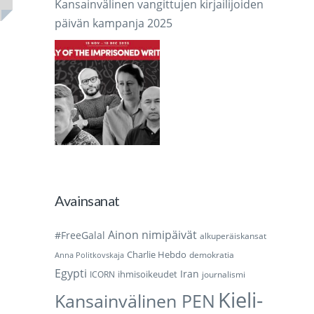
Kansainvälinen vangittujen kirjailijoiden
päivän kampanja 2025
Avainsanat
Ainon nimipäivät
#FreeGalal
alkuperäiskansat
Charlie Hebdo
demokratia
Anna Politkovskaja
Egypti
Iran
ihmisoikeudet
ICORN
journalismi
Kieli-
Kansainvälinen PEN