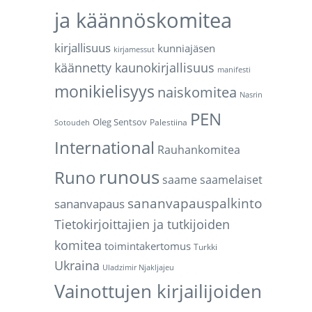
ja käännöskomitea
kirjallisuus
kunniajäsen
kirjamessut
käännetty kaunokirjallisuus
manifesti
monikielisyys
naiskomitea
Nasrin
PEN
Oleg Sentsov
Palestiina
Sotoudeh
International
Rauhankomitea
runous
Runo
saame
saamelaiset
sananvapauspalkinto
sananvapaus
Tietokirjoittajien ja tutkijoiden
komitea
toimintakertomus
Turkki
Ukraina
Uladzimir Njakljajeu
Vainottujen kirjailijoiden