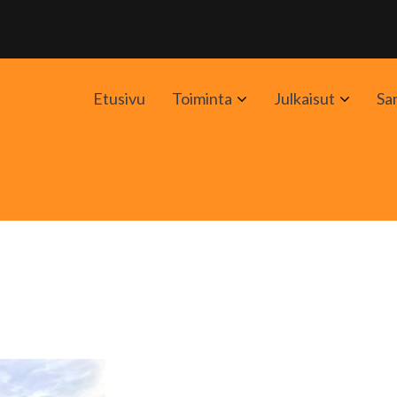
Avaa
Avaa
Etusivu
Toiminta
Julkaisut
Sa
alavalikko
alavali