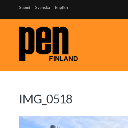
Suomi
Svenska
English
IMG_0518