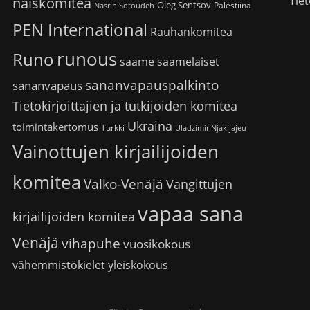
Tiet
naiskomitea
Oleg Sentsov
Palestiina
Nasrin Sotoudeh
PEN International
Rauhankomitea
runous
Runo
saame
saamelaiset
sananvapauspalkinto
sananvapaus
Tietokirjoittajien ja tutkijoiden komitea
Ukraina
toimintakertomus
Turkki
Uladzimir Njakljajeu
Vainottujen kirjailijoiden
komitea
Valko-Venäjä
Vangittujen
vapaa sana
kirjailijoiden komitea
Venäjä
vihapuhe
vuosikokous
vähemmistökielet
yleiskokous