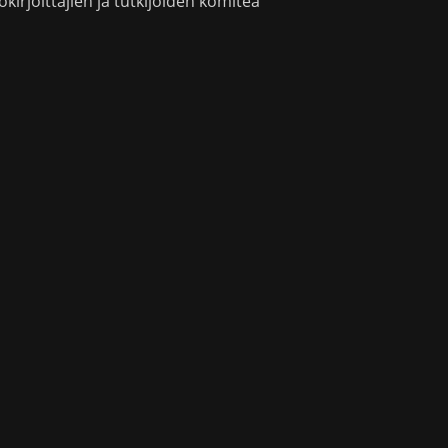
okirjoittajien ja tutkijoiden komitea