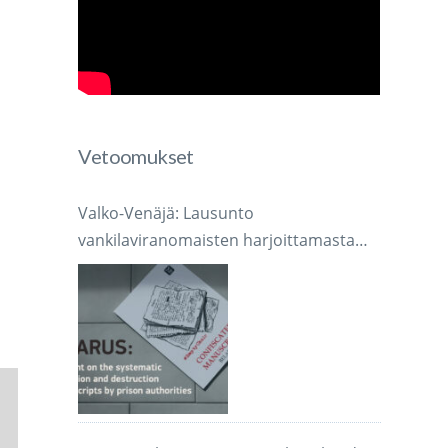
Vetoomukset
Valko-Venäjä: Lausunto
vankilaviranomaisten harjoittamasta
järjestelmällisestä käsikirjoitusten
takavarikoinnista ja tuhoamisesta