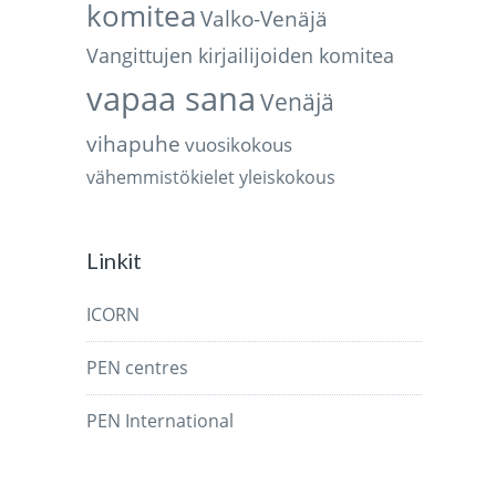
komitea
Valko-Venäjä
Vangittujen kirjailijoiden komitea
vapaa sana
Venäjä
vihapuhe
vuosikokous
vähemmistökielet
yleiskokous
Linkit
ICORN
PEN centres
PEN International