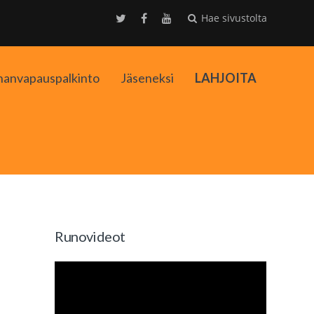
Hae sivustolta
nanvapauspalkinto
Jäseneksi
LAHJOITA
kko
Runovideot