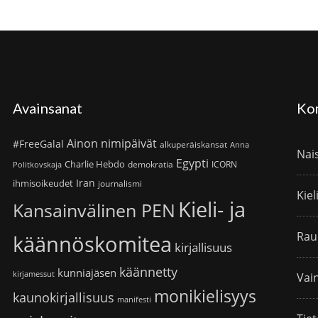
Avainsanat
Ko
Ainon nimipäivät
#FreeGalal
alkuperäiskansat
Anna
Nai
Egypti
Charlie Hebdo
demokratia
ICORN
Politkovskaja
Iran
ihmisoikeudet
journalismi
Kiel
Kieli- ja
Kansainvälinen PEN
Rau
käännöskomitea
kirjallisuus
käännetty
kunniajäsen
kirjamessut
Vain
monikielisyys
kaunokirjallisuus
manifesti