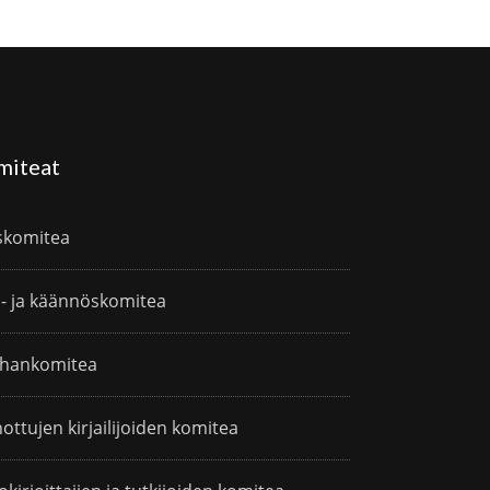
miteat
skomitea
i- ja käännöskomitea
hankomitea
ottujen kirjailijoiden komitea