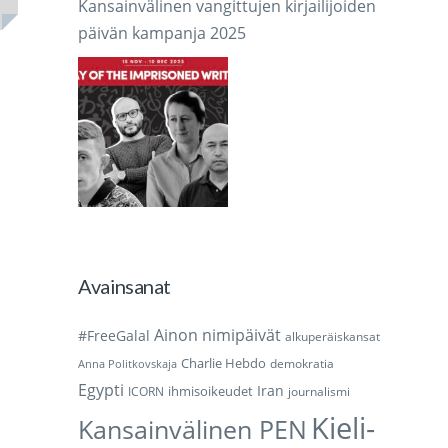
Kansainvälinen vangittujen kirjailijoiden
päivän kampanja 2025
Avainsanat
Ainon nimipäivät
#FreeGalal
alkuperäiskansat
Charlie Hebdo
demokratia
Anna Politkovskaja
Egypti
Iran
ihmisoikeudet
ICORN
journalismi
Kieli-
Kansainvälinen PEN