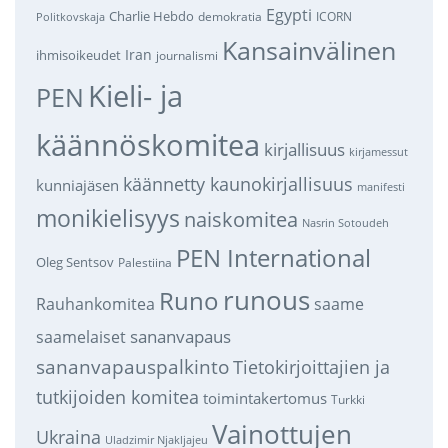
Egypti
Charlie Hebdo
demokratia
ICORN
Politkovskaja
Kansainvälinen
Iran
ihmisoikeudet
journalismi
Kieli- ja
PEN
käännöskomitea
kirjallisuus
kirjamessut
käännetty kaunokirjallisuus
kunniajäsen
manifesti
monikielisyys
naiskomitea
Nasrin Sotoudeh
PEN International
Oleg Sentsov
Palestiina
runous
Runo
saame
Rauhankomitea
sananvapaus
saamelaiset
sananvapauspalkinto
Tietokirjoittajien ja
tutkijoiden komitea
toimintakertomus
Turkki
Vainottujen
Ukraina
Uladzimir Njakljajeu