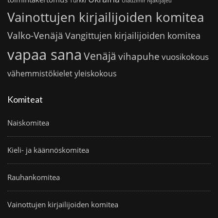
Turkki
Uladzimir Njakljajeu
Vainottujen kirjailijoiden komitea
Valko-Venäjä
Vangittujen kirjailijoiden komitea
vapaa sana
Venäjä
vihapuhe
vuosikokous
vähemmistökielet
yleiskokous
Komiteat
Naiskomitea
Kieli- ja käännöskomitea
Rauhankomitea
Vainottujen kirjailijoiden komitea