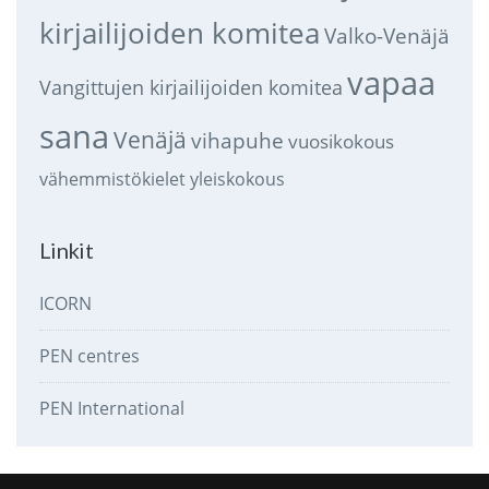
kirjailijoiden komitea
Valko-Venäjä
vapaa
Vangittujen kirjailijoiden komitea
sana
Venäjä
vihapuhe
vuosikokous
vähemmistökielet
yleiskokous
Linkit
ICORN
PEN centres
PEN International