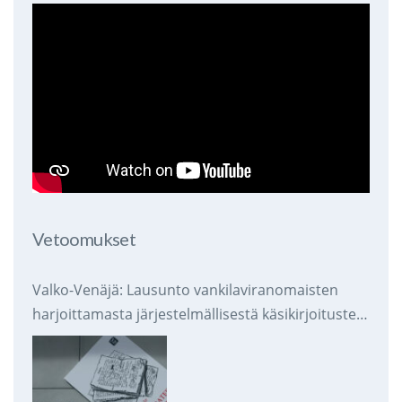
Vetoomukset
Valko-Venäjä: Lausunto vankilaviranomaisten
harjoittamasta järjestelmällisestä käsikirjoitusten
takavarikoinnista ja tuhoamisesta