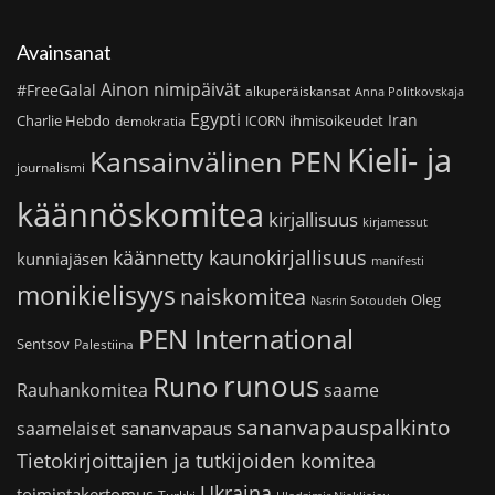
Avainsanat
Ainon nimipäivät
#FreeGalal
alkuperäiskansat
Anna Politkovskaja
Egypti
Iran
Charlie Hebdo
ihmisoikeudet
demokratia
ICORN
Kieli- ja
Kansainvälinen PEN
journalismi
käännöskomitea
kirjallisuus
kirjamessut
käännetty kaunokirjallisuus
kunniajäsen
manifesti
monikielisyys
naiskomitea
Oleg
Nasrin Sotoudeh
PEN International
Sentsov
Palestiina
runous
Runo
saame
Rauhankomitea
sananvapauspalkinto
sananvapaus
saamelaiset
Tietokirjoittajien ja tutkijoiden komitea
Ukraina
toimintakertomus