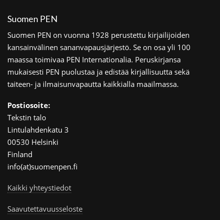
Suomen PEN
Suomen PEN on vuonna 1928 perustettu kirjailijoiden
kansainvälinen sananvapausjärjestö. Se on osa yli 100
maassa toimivaa PEN Internationalia. Peruskirjansa
mukaisesti PEN puolustaa ja edistää kirjallisuutta sekä
taiteen- ja ilmaisunvapautta kaikkialla maailmassa.
Postiosoite:
Tekstin talo
Lintulahdenkatu 3
00530 Helsinki
Finland
info(at)suomenpen.fi
Kaikki yhteystiedot
Saavutettavuusseloste