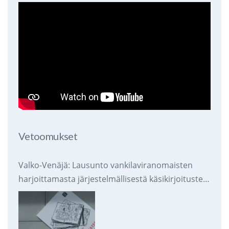
Vetoomukset
Valko-Venäjä: Lausunto vankilaviranomaisten
harjoittamasta järjestelmällisestä käsikirjoitusten
takavarikoinnista ja tuhoamisesta