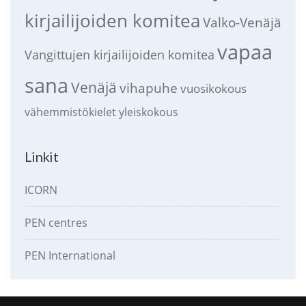
kirjailijoiden komitea
Valko-Venäjä
vapaa
Vangittujen kirjailijoiden komitea
sana
Venäjä
vihapuhe
vuosikokous
vähemmistökielet
yleiskokous
Linkit
ICORN
PEN centres
PEN International