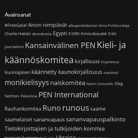
Avainsanat
Ainon nimipäivät
#FreeGalal
alkuperäiskansat
Anna Politkovskaja
Egypti
Iran
Charlie Hebdo
ihmisoikeudet
demokratia
ICORN
Kieli- ja
Kansainvälinen PEN
journalismi
käännöskomitea
kirjallisuus
kirjamessut
käännetty kaunokirjallisuus
kunniajäsen
manifesti
monikielisyys
naiskomitea
Oleg
Nasrin Sotoudeh
PEN International
Sentsov
Palestiina
runous
Runo
saame
Rauhankomitea
sananvapauspalkinto
sananvapaus
saamelaiset
Tietokirjoittajien ja tutkijoiden komitea
Ukraina
toimintakertomus