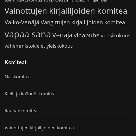
Turkki
Uladzimir Njakljajeu
Vainottujen kirjailijoiden komitea
Valko-Venäjä
Vangittujen kirjailijoiden komitea
vapaa sana
Venäjä
vihapuhe
vuosikokous
vähemmistökielet
yleiskokous
Komiteat
Naiskomitea
Kieli- ja käännöskomitea
Rauhankomitea
Vainottujen kirjailijoiden komitea