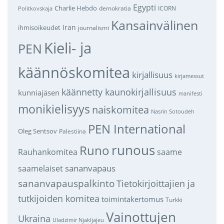
Egypti
Charlie Hebdo
demokratia
ICORN
Politkovskaja
Kansainvälinen
Iran
ihmisoikeudet
journalismi
Kieli- ja
PEN
käännöskomitea
kirjallisuus
kirjamessut
käännetty kaunokirjallisuus
kunniajäsen
manifesti
monikielisyys
naiskomitea
Nasrin Sotoudeh
PEN International
Oleg Sentsov
Palestiina
runous
Runo
saame
Rauhankomitea
sananvapaus
saamelaiset
sananvapauspalkinto
Tietokirjoittajien ja
tutkijoiden komitea
toimintakertomus
Turkki
Vainottujen
Ukraina
Uladzimir Njakljajeu