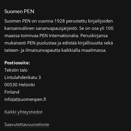
Suomen PEN
Suomen PEN on vuonna 1928 perustettu kirjailijoiden
kansainvälinen sananvapausjärjestö. Se on osa yli 100
maassa toimivaa PEN Internationalia. Peruskirjansa
mukaisesti PEN puolustaa ja edistää kirjallisuutta sekä
taiteen- ja ilmaisunvapautta kaikkialla maailmassa.
Postiosoite:
Tekstin talo
Lintulahdenkatu 3
00530 Helsinki
Finland
info(at)suomenpen.fi
Kaikki yhteystiedot
Saavutettavuusseloste