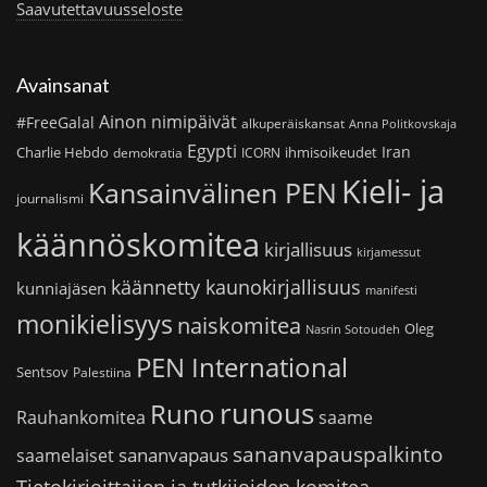
Saavutettavuusseloste
Avainsanat
Ainon nimipäivät
#FreeGalal
alkuperäiskansat
Anna Politkovskaja
Egypti
Iran
Charlie Hebdo
ihmisoikeudet
demokratia
ICORN
Kieli- ja
Kansainvälinen PEN
journalismi
käännöskomitea
kirjallisuus
kirjamessut
käännetty kaunokirjallisuus
kunniajäsen
manifesti
monikielisyys
naiskomitea
Oleg
Nasrin Sotoudeh
PEN International
Sentsov
Palestiina
runous
Runo
saame
Rauhankomitea
sananvapauspalkinto
sananvapaus
saamelaiset