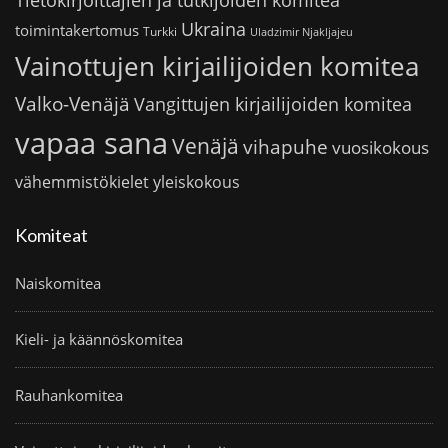
Tietokirjoittajien ja tutkijoiden komitea
Ukraina
toimintakertomus
Turkki
Uladzimir Njakljajeu
Vainottujen kirjailijoiden komitea
Valko-Venäjä
Vangittujen kirjailijoiden komitea
vapaa sana
Venäjä
vihapuhe
vuosikokous
vähemmistökielet
yleiskokous
Komiteat
Naiskomitea
Kieli- ja käännöskomitea
Rauhankomitea