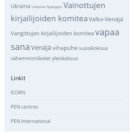
Vainottujen
Ukraina
Uladzimir Njakljajeu
kirjailijoiden komitea
Valko-Venäjä
vapaa
Vangittujen kirjailijoiden komitea
sana
Venäjä
vihapuhe
vuosikokous
vähemmistökielet
yleiskokous
Linkit
ICORN
PEN centres
PEN International