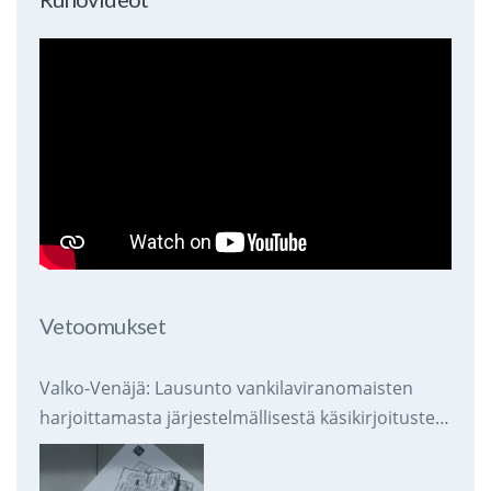
Vetoomukset
Valko-Venäjä: Lausunto vankilaviranomaisten
harjoittamasta järjestelmällisestä käsikirjoitusten
takavarikoinnista ja tuhoamisesta