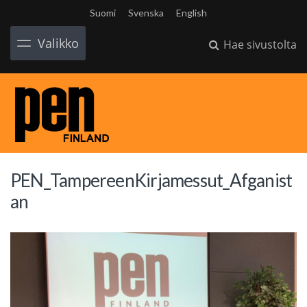
Suomi
Svenska
English
Valikko
Hae sivustolta
PEN_TampereenKirjamessut_Afganist
an