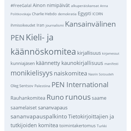
Ainon nimipäivät
#FreeGalal
alkuperäiskansat
Anna
Egypti
Charlie Hebdo
demokratia
ICORN
Politkovskaja
Kansainvälinen
Iran
ihmisoikeudet
journalismi
Kieli- ja
PEN
käännöskomitea
kirjallisuus
kirjamessut
käännetty kaunokirjallisuus
kunniajäsen
manifesti
monikielisyys
naiskomitea
Nasrin Sotoudeh
PEN International
Oleg Sentsov
Palestiina
runous
Runo
saame
Rauhankomitea
sananvapaus
saamelaiset
sananvapauspalkinto
Tietokirjoittajien ja
tutkijoiden komitea
toimintakertomus
Turkki