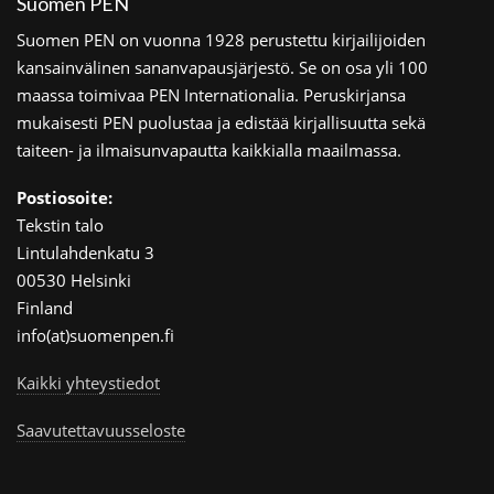
Suomen PEN
Suomen PEN on vuonna 1928 perustettu kirjailijoiden
kansainvälinen sananvapausjärjestö. Se on osa yli 100
maassa toimivaa PEN Internationalia. Peruskirjansa
mukaisesti PEN puolustaa ja edistää kirjallisuutta sekä
taiteen- ja ilmaisunvapautta kaikkialla maailmassa.
Postiosoite:
Tekstin talo
Lintulahdenkatu 3
00530 Helsinki
Finland
info(at)suomenpen.fi
Kaikki yhteystiedot
Saavutettavuusseloste