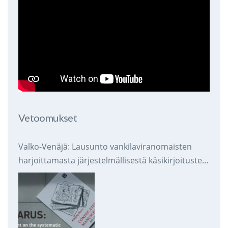
Vetoomukset
Valko-Venäjä: Lausunto vankilaviranomaisten
harjoittamasta järjestelmällisestä käsikirjoitusten
takavarikoinnista ja tuhoamisesta