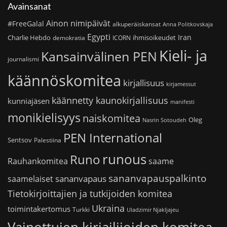
Avainsanat
Ainon nimipäivät
#FreeGalal
alkuperäiskansat
Anna Politkovskaja
Egypti
Iran
Charlie Hebdo
ihmisoikeudet
demokratia
ICORN
Kieli- ja
Kansainvälinen PEN
journalismi
käännöskomitea
kirjallisuus
kirjamessut
käännetty kaunokirjallisuus
kunniajäsen
manifesti
monikielisyys
naiskomitea
Oleg
Nasrin Sotoudeh
PEN International
Sentsov
Palestiina
runous
Runo
saame
Rauhankomitea
sananvapauspalkinto
sananvapaus
saamelaiset
Tietokirjoittajien ja tutkijoiden komitea
Ukraina
toimintakertomus
Turkki
Uladzimir Njakljajeu