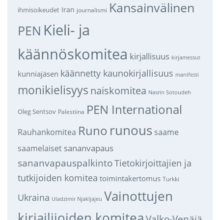
Kansainvälinen
Iran
ihmisoikeudet
journalismi
Kieli- ja
PEN
käännöskomitea
kirjallisuus
kirjamessut
käännetty kaunokirjallisuus
kunniajäsen
manifesti
monikielisyys
naiskomitea
Nasrin Sotoudeh
PEN International
Oleg Sentsov
Palestiina
runous
Runo
saame
Rauhankomitea
sananvapaus
saamelaiset
sananvapauspalkinto
Tietokirjoittajien ja
tutkijoiden komitea
toimintakertomus
Turkki
Vainottujen
Ukraina
Uladzimir Njakljajeu
kirjailijoiden komitea
Valko-Venäjä