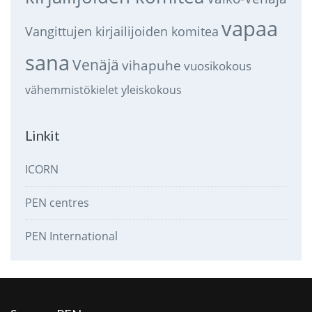
vapaa
Vangittujen kirjailijoiden komitea
sana
Venäjä
vihapuhe
vuosikokous
vähemmistökielet
yleiskokous
Linkit
ICORN
PEN centres
PEN International