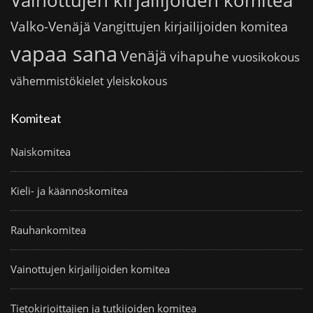
Vainottujen kirjailijoiden komitea
Valko-Venäjä
Vangittujen kirjailijoiden komitea
vapaa sana
Venäjä
vihapuhe
vuosikokous
vähemmistökielet
yleiskokous
Komiteat
Naiskomitea
Kieli- ja käännöskomitea
Rauhankomitea
Vainottujen kirjailijoiden komitea
Tietokirjoittajien ja tutkijoiden komitea