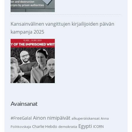
Kansainvälinen vangittujen kirjailijoiden päivän
kampanja 2025
Avainsanat
Ainon nimipäivät
#FreeGalal
alkuperäiskansat
Anna
Egypti
Charlie Hebdo
demokratia
ICORN
Politkovskaja