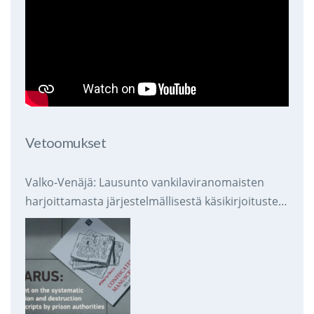
Vetoomukset
Valko-Venäjä: Lausunto vankilaviranomaisten
harjoittamasta järjestelmällisestä käsikirjoitusten
takavarikoinnista ja tuhoamisesta