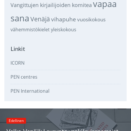
vapaa
Vangittujen kirjailijoiden komitea
sana
Venäjä
vihapuhe
vuosikokous
vähemmistökielet
yleiskokous
Linkit
ICORN
PEN centres
PEN International
Edellinen