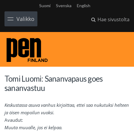
Suomi
Svenska
English
Valikko
Hae sivustolta
Tomi Luomi: Sananvapaus goes
sananvastuu
Keskustassa asuva vanhus kirjoittaa, ettei saa nukutuksi helteen
ja öisen mopoilun vuoksi.
Avaudut:
Muuta muualle, jos ei kelpaa.