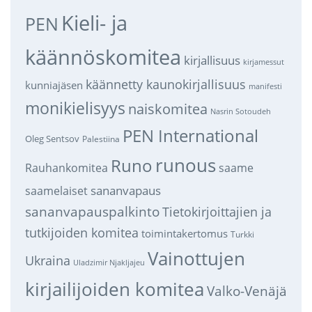
Kieli- ja
PEN
käännöskomitea
kirjallisuus
kirjamessut
käännetty kaunokirjallisuus
kunniajäsen
manifesti
monikielisyys
naiskomitea
Nasrin Sotoudeh
PEN International
Oleg Sentsov
Palestiina
runous
Runo
saame
Rauhankomitea
sananvapaus
saamelaiset
sananvapauspalkinto
Tietokirjoittajien ja
tutkijoiden komitea
toimintakertomus
Turkki
Vainottujen
Ukraina
Uladzimir Njakljajeu
kirjailijoiden komitea
Valko-Venäjä