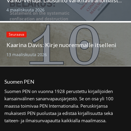
Valko-Venäjä: Lausunto vankilaviranomaisten harjoittamasta järjestelmällisestä käsikirjoitusten takavarikoinnista ja tuhoamisesta
4 maaliskuuta 2026
Seuraava
Kaarina Davis: Kirje nuoremmalle itselleni
13 maaliskuuta 2026
Suomen PEN
Suomen PEN on vuonna 1928 perustettu kirjailijoiden
kansainvälinen sananvapausjärjestö. Se on osa yli 100
maassa toimivaa PEN Internationalia. Peruskirjansa
mukaisesti PEN puolustaa ja edistää kirjallisuutta sekä
taiteen- ja ilmaisunvapautta kaikkialla maailmassa.