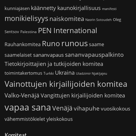
käännetty kaunokirjallisuus
kunniajäsen
manifesti
monikielisyys
naiskomitea
Oleg
Nasrin Sotoudeh
PEN International
Sentsov
Palestiina
runous
Runo
saame
Rauhankomitea
sananvapauspalkinto
sananvapaus
saamelaiset
Tietokirjoittajien ja tutkijoiden komitea
Ukraina
toimintakertomus
Turkki
Uladzimir Njakljajeu
Vainottujen kirjailijoiden komitea
Valko-Venäjä
Vangittujen kirjailijoiden komitea
vapaa sana
Venäjä
vihapuhe
vuosikokous
vähemmistökielet
yleiskokous
Komiteat