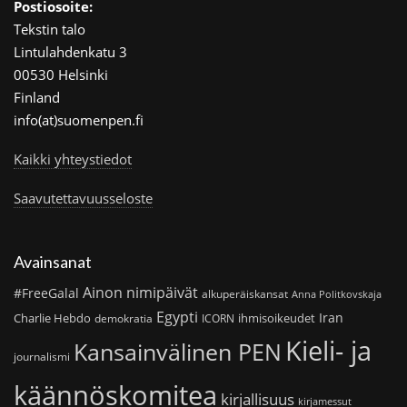
Postiosoite:
Tekstin talo
Lintulahdenkatu 3
00530 Helsinki
Finland
info(at)suomenpen.fi
Kaikki yhteystiedot
Saavutettavuusseloste
Avainsanat
Ainon nimipäivät
#FreeGalal
alkuperäiskansat
Anna Politkovskaja
Egypti
Iran
Charlie Hebdo
ihmisoikeudet
demokratia
ICORN
Kieli- ja
Kansainvälinen PEN
journalismi
käännöskomitea
kirjallisuus
kirjamessut