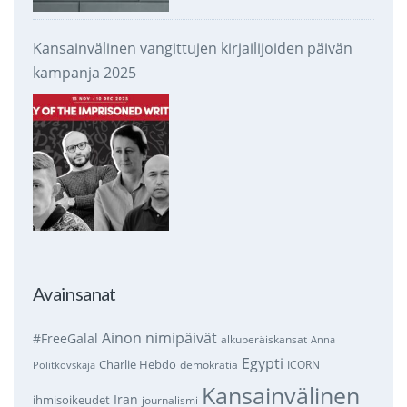
Kansainvälinen vangittujen kirjailijoiden päivän
kampanja 2025
Avainsanat
Ainon nimipäivät
#FreeGalal
alkuperäiskansat
Anna
Egypti
Charlie Hebdo
demokratia
ICORN
Politkovskaja
Kansainvälinen
Iran
ihmisoikeudet
journalismi