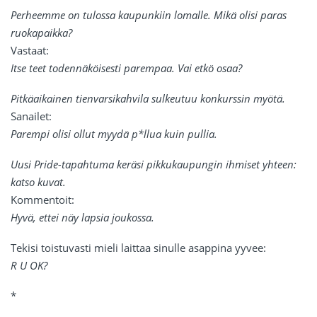
Perheemme on tulossa kaupunkiin lomalle. Mikä olisi paras
ruokapaikka?
Vastaat:
Itse teet todennäköisesti parempaa. Vai etkö osaa?
Pitkäaikainen tienvarsikahvila sulkeutuu konkurssin myötä.
Sanailet:
Parempi olisi ollut myydä p*llua kuin pullia.
Uusi Pride-tapahtuma keräsi pikkukaupungin ihmiset yhteen:
katso kuvat.
Kommentoit:
Hyvä, ettei näy lapsia joukossa.
Tekisi toistuvasti mieli laittaa sinulle asappina yyvee:
R U OK?
*