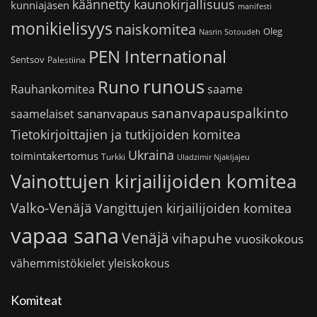
käännetty kaunokirjallisuus
kunniajäsen
manifesti
monikielisyys
naiskomitea
Oleg
Nasrin Sotoudeh
PEN International
Sentsov
Palestiina
runous
Runo
saame
Rauhankomitea
sananvapauspalkinto
sananvapaus
saamelaiset
Tietokirjoittajien ja tutkijoiden komitea
Ukraina
toimintakertomus
Turkki
Uladzimir Njakljajeu
Vainottujen kirjailijoiden komitea
Valko-Venäjä
Vangittujen kirjailijoiden komitea
vapaa sana
Venäjä
vihapuhe
vuosikokous
vähemmistökielet
yleiskokous
Komiteat