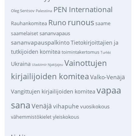
PEN International
Oleg Sentsov
Palestiina
runous
Runo
saame
Rauhankomitea
sananvapaus
saamelaiset
sananvapauspalkinto
Tietokirjoittajien ja
tutkijoiden komitea
toimintakertomus
Turkki
Vainottujen
Ukraina
Uladzimir Njakljajeu
kirjailijoiden komitea
Valko-Venäjä
vapaa
Vangittujen kirjailijoiden komitea
sana
Venäjä
vihapuhe
vuosikokous
vähemmistökielet
yleiskokous