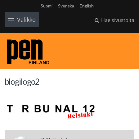
Suomi
Svenska
English
Valikko
Hae sivustolta
blogilogo2