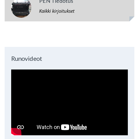
PEN Tiedotus
Kaikki kirjoitukset
Runovideot