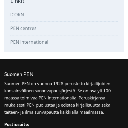
Linkit
ICORN
PEN centres
PEN International
Suomen PEN
Suomen PEN on vuonna 1928 perustettu kirjailijoiden
kansainvälinen sananvapausjärjestö. Se on osa yli 100
maassa toimivaa PEN Internationalia. Peruskirjansa
mukaisesti PEN puolustaa ja edistää kirjallisuutta sekä
taiteen- ja ilmaisunvapautta kaikkialla maailmassa.
Postiosoite: