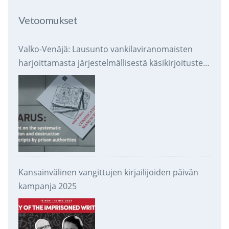
Vetoomukset
Valko-Venäjä: Lausunto vankilaviranomaisten
harjoittamasta järjestelmällisestä käsikirjoitusten
takavarikoinnista ja tuhoamisesta
Kansainvälinen vangittujen kirjailijoiden päivän
kampanja 2025