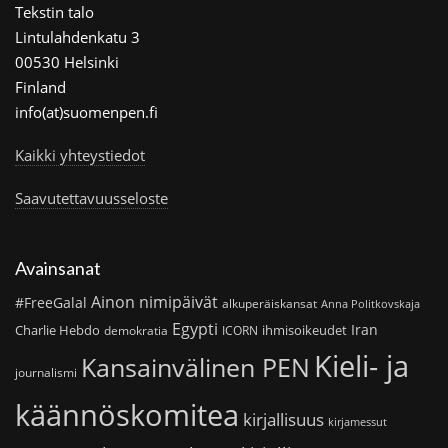
Tekstin talo
Lintulahdenkatu 3
00530 Helsinki
Finland
info(at)suomenpen.fi
Kaikki yhteystiedot
Saavutettavuusseloste
Avainsanat
Ainon nimipäivät
#FreeGalal
alkuperäiskansat
Anna Politkovskaja
Egypti
Iran
Charlie Hebdo
ihmisoikeudet
demokratia
ICORN
Kieli- ja
Kansainvälinen PEN
journalismi
käännöskomitea
kirjallisuus
kirjamessut