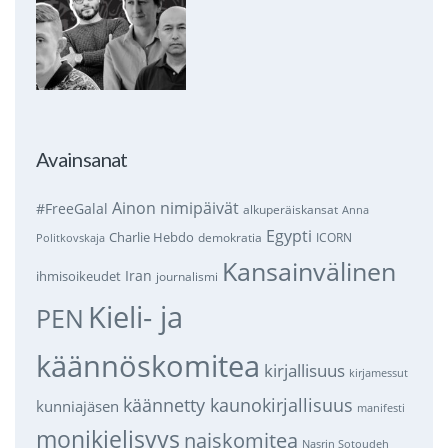
Avainsanat
Ainon nimipäivät
#FreeGalal
alkuperäiskansat
Anna
Egypti
Charlie Hebdo
demokratia
ICORN
Politkovskaja
Kansainvälinen
Iran
ihmisoikeudet
journalismi
Kieli- ja
PEN
käännöskomitea
kirjallisuus
kirjamessut
käännetty kaunokirjallisuus
kunniajäsen
manifesti
monikielisyys
naiskomitea
Nasrin Sotoudeh